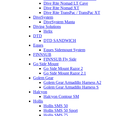
Dive Rite Nomad LT Cave
Dive Rite Nomad XT
Dive Rite TransPac / TransPac XT
DiveSystem
DiveSystem Manta
Diving Solutions
Helix
DTD
DTD SANDWICH
Eques
Eques Sidemount System
FINNSUB
FINNSUB Fly Side
Go Side Mount
Go Side Mount Razor 2
Go Side Mount Razor 2.1
Golem Gear
Golem Gear Armadillo Harness A2
Golem Gear Armadillo Harness S
Halcyon
Halcyon Contour SM
Hollis
Hollis SMS 50
Hollis SMS 50 Sport
Hollis SMS 75