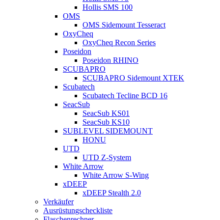
Hollis SMS 100
OMS
OMS Sidemount Tesseract
OxyCheq
OxyCheq Recon Series
Poseidon
Poseidon RHINO
SCUBAPRO
SCUBAPRO Sidemount XTEK
Scubatech
Scubatech Tecline BCD 16
SeacSub
SeacSub KS01
SeacSub KS10
SUBLEVEL SIDEMOUNT
HONU
UTD
UTD Z-System
White Arrow
White Arrow S-Wing
xDEEP
xDEEP Stealth 2.0
Verkäufer
Ausrüstungscheckliste
Flaschenrechner