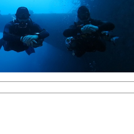
com
erreichbar.
ur aufgrund der
alten Galerie
und 