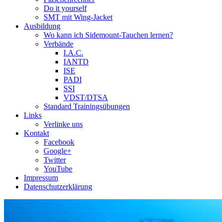
Do it yourself
SMT mit Wing-Jacket
Ausbildung
Wo kann ich Sidemount-Tauchen lernen?
Verbände
I.A.C.
IANTD
ISE
PADI
SSI
VDST/DTSA
Standard Trainingsübungen
Links
Verlinke uns
Kontakt
Facebook
Google+
Twitter
YouTube
Impressum
Datenschutzerklärung
Das Sidemount-Forum ist auf e