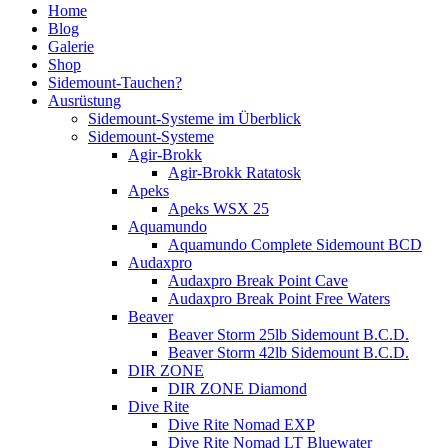
Home
Blog
Galerie
Shop
Sidemount-Tauchen?
Ausrüstung
Sidemount-Systeme im Überblick
Sidemount-Systeme
Agir-Brokk
Agir-Brokk Ratatosk
Apeks
Apeks WSX 25
Aquamundo
Aquamundo Complete Sidemount BCD
Audaxpro
Audaxpro Break Point Cave
Audaxpro Break Point Free Waters
Beaver
Beaver Storm 25lb Sidemount B.C.D.
Beaver Storm 42lb Sidemount B.C.D.
DIR ZONE
DIR ZONE Diamond
Dive Rite
Dive Rite Nomad EXP
Dive Rite Nomad LT Bluewater