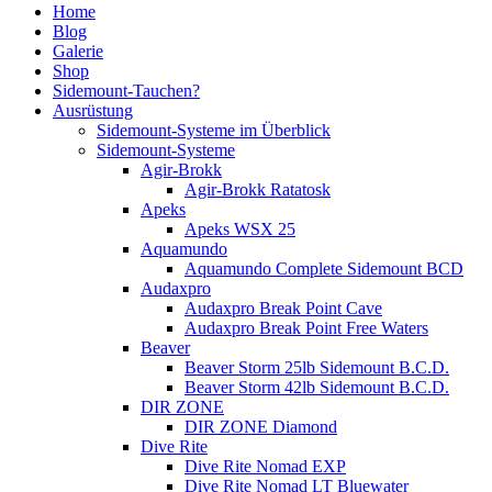
Home
Blog
Galerie
Shop
Sidemount-Tauchen?
Ausrüstung
Sidemount-Systeme im Überblick
Sidemount-Systeme
Agir-Brokk
Agir-Brokk Ratatosk
Apeks
Apeks WSX 25
Aquamundo
Aquamundo Complete Sidemount BCD
Audaxpro
Audaxpro Break Point Cave
Audaxpro Break Point Free Waters
Beaver
Beaver Storm 25lb Sidemount B.C.D.
Beaver Storm 42lb Sidemount B.C.D.
DIR ZONE
DIR ZONE Diamond
Dive Rite
Dive Rite Nomad EXP
Dive Rite Nomad LT Bluewater