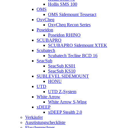
Hollis SMS 100
OMS
OMS Sidemount Tesseract
OxyCheq
OxyCheq Recon Series
Poseidon
Poseidon RHINO
SCUBAPRO
SCUBAPRO Sidemount XTEK
Scubatech
Scubatech Tecline BCD 16
SeacSub
SeacSub KS01
SeacSub KS10
SUBLEVEL SIDEMOUNT
HONU
UTD
UTD Z-System
White Arrow
White Arrow S-Wing
xDEEP
xDEEP Stealth 2.0
Verkäufer
Ausrüstungscheckliste
Flaschenrechner