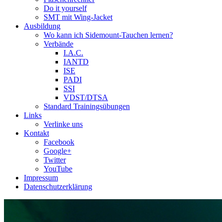
Do it yourself
SMT mit Wing-Jacket
Ausbildung
Wo kann ich Sidemount-Tauchen lernen?
Verbände
I.A.C.
IANTD
ISE
PADI
SSI
VDST/DTSA
Standard Trainingsübungen
Links
Verlinke uns
Kontakt
Facebook
Google+
Twitter
YouTube
Impressum
Datenschutzerklärung
Das Sidemount-Forum ist auf e