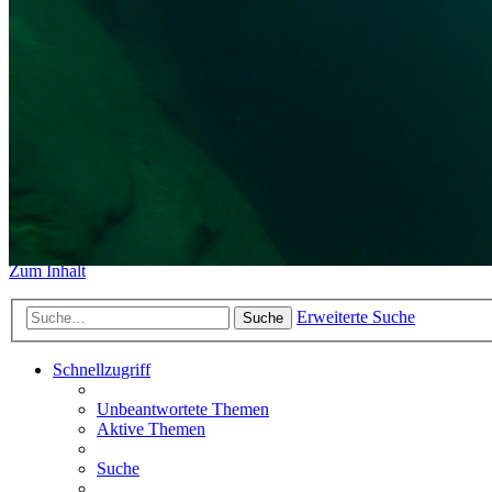
https://www.sidemount-forum.
Das alte Forum hier existiert n
Sidemount-Forum
Erlebe den Unterschied
Zum Inhalt
Erweiterte Suche
Suche
Schnellzugriff
Unbeantwortete Themen
Aktive Themen
Suche