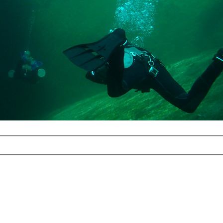
com
erreichbar.
ur aufgrund der
alten Galerie
und 