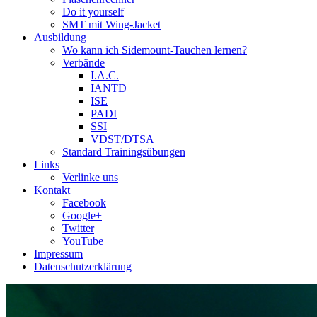
Do it yourself
SMT mit Wing-Jacket
Ausbildung
Wo kann ich Sidemount-Tauchen lernen?
Verbände
I.A.C.
IANTD
ISE
PADI
SSI
VDST/DTSA
Standard Trainingsübungen
Links
Verlinke uns
Kontakt
Facebook
Google+
Twitter
YouTube
Impressum
Datenschutzerklärung
Das Sidemount-Forum ist auf