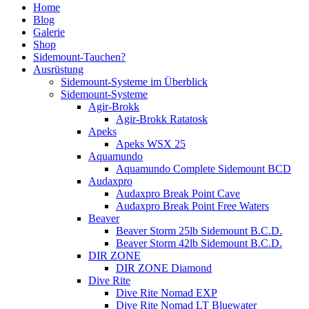
Home
Blog
Galerie
Shop
Sidemount-Tauchen?
Ausrüstung
Sidemount-Systeme im Überblick
Sidemount-Systeme
Agir-Brokk
Agir-Brokk Ratatosk
Apeks
Apeks WSX 25
Aquamundo
Aquamundo Complete Sidemount BCD
Audaxpro
Audaxpro Break Point Cave
Audaxpro Break Point Free Waters
Beaver
Beaver Storm 25lb Sidemount B.C.D.
Beaver Storm 42lb Sidemount B.C.D.
DIR ZONE
DIR ZONE Diamond
Dive Rite
Dive Rite Nomad EXP
Dive Rite Nomad LT Bluewater