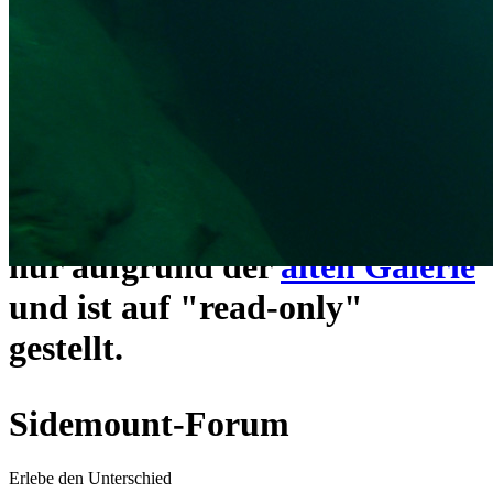
ein neues Forensystem
umgezogen und wie gewohnt
unter
https://www.sidemount-
forum.com
erreichbar.
Das alte Forum hier existiert
nur aufgrund der
alten Galerie
und ist auf "read-only"
gestellt.
Sidemount-Forum
Erlebe den Unterschied