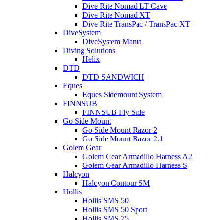
Dive Rite Nomad LT Cave
Dive Rite Nomad XT
Dive Rite TransPac / TransPac XT
DiveSystem
DiveSystem Manta
Diving Solutions
Helix
DTD
DTD SANDWICH
Eques
Eques Sidemount System
FINNSUB
FINNSUB Fly Side
Go Side Mount
Go Side Mount Razor 2
Go Side Mount Razor 2.1
Golem Gear
Golem Gear Armadillo Harness A2
Golem Gear Armadillo Harness S
Halcyon
Halcyon Contour SM
Hollis
Hollis SMS 50
Hollis SMS 50 Sport
Hollis SMS 75