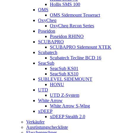
Hollis SMS 100
OMS
OMS Sidemount Tesseract
OxyCheq
OxyCheq Recon Series
Poseidon
Poseidon RHINO
SCUBAPRO
SCUBAPRO Sidemount XTEK
Scubatech
Scubatech Tecline BCD 16
SeacSub
SeacSub KS01
SeacSub KS10
SUBLEVEL SIDEMOUNT
HONU
UTD
UTD Z-System
White Arrow
White Arrow S-Wing
xDEEP
xDEEP Stealth 2.0
Verkäufer
Ausrüstungscheckliste
Flaschenrechner