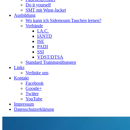
Do it yourself
SMT mit Wing-Jacket
Ausbildung
Wo kann ich Sidemount-Tauchen lernen?
Verbände
I.A.C.
IANTD
ISE
PADI
SSI
VDST/DTSA
Standard Trainingsübungen
Links
Verlinke uns
Kontakt
Facebook
Google+
Twitter
YouTube
Impressum
Datenschutzerklärung
Das Sidemount-Forum ist auf