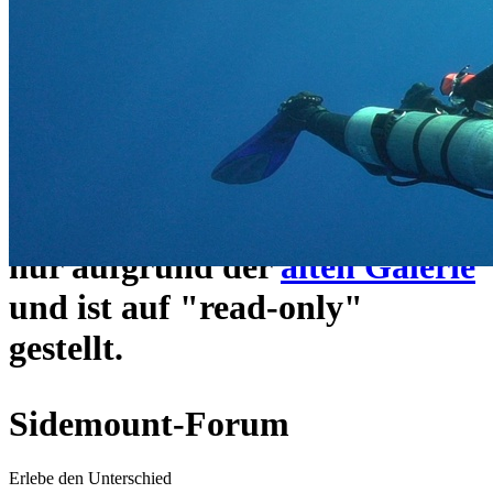
ein neues Forensystem
umgezogen und wie gewohnt
unter
https://www.sidemount-
forum.com
erreichbar.
Das alte Forum hier existiert
nur aufgrund der
alten Galerie
und ist auf "read-only"
gestellt.
Sidemount-Forum
Erlebe den Unterschied