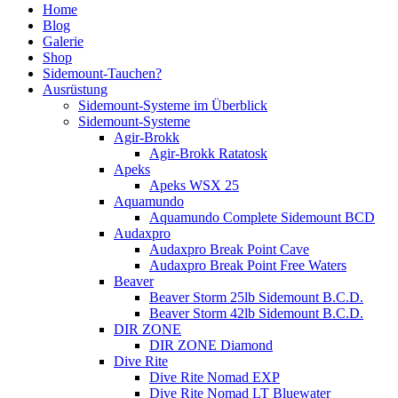
Home
Blog
Galerie
Shop
Sidemount-Tauchen?
Ausrüstung
Sidemount-Systeme im Überblick
Sidemount-Systeme
Agir-Brokk
Agir-Brokk Ratatosk
Apeks
Apeks WSX 25
Aquamundo
Aquamundo Complete Sidemount BCD
Audaxpro
Audaxpro Break Point Cave
Audaxpro Break Point Free Waters
Beaver
Beaver Storm 25lb Sidemount B.C.D.
Beaver Storm 42lb Sidemount B.C.D.
DIR ZONE
DIR ZONE Diamond
Dive Rite
Dive Rite Nomad EXP
Dive Rite Nomad LT Bluewater