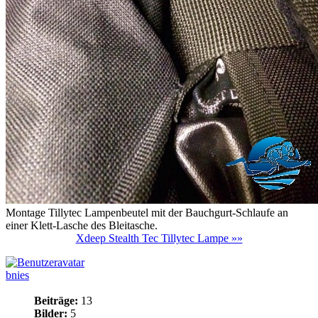
Montage Tillytec Lampenbeutel mit der Bauchgurt-Schlaufe an
einer Klett-Lasche des Bleitasche.
Xdeep Stealth Tec Tillytec Lampe »»
bnies
Beiträge:
13
Bilder:
5