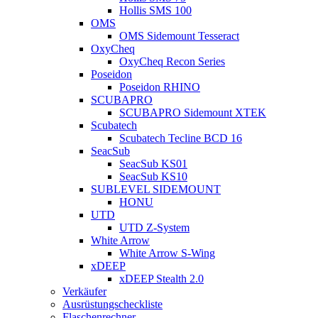
Hollis SMS 100
OMS
OMS Sidemount Tesseract
OxyCheq
OxyCheq Recon Series
Poseidon
Poseidon RHINO
SCUBAPRO
SCUBAPRO Sidemount XTEK
Scubatech
Scubatech Tecline BCD 16
SeacSub
SeacSub KS01
SeacSub KS10
SUBLEVEL SIDEMOUNT
HONU
UTD
UTD Z-System
White Arrow
White Arrow S-Wing
xDEEP
xDEEP Stealth 2.0
Verkäufer
Ausrüstungscheckliste
Flaschenrechner