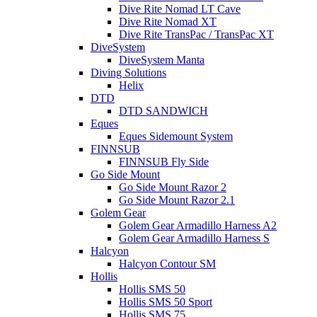
Dive Rite Nomad LT Cave
Dive Rite Nomad XT
Dive Rite TransPac / TransPac XT
DiveSystem
DiveSystem Manta
Diving Solutions
Helix
DTD
DTD SANDWICH
Eques
Eques Sidemount System
FINNSUB
FINNSUB Fly Side
Go Side Mount
Go Side Mount Razor 2
Go Side Mount Razor 2.1
Golem Gear
Golem Gear Armadillo Harness A2
Golem Gear Armadillo Harness S
Halcyon
Halcyon Contour SM
Hollis
Hollis SMS 50
Hollis SMS 50 Sport
Hollis SMS 75