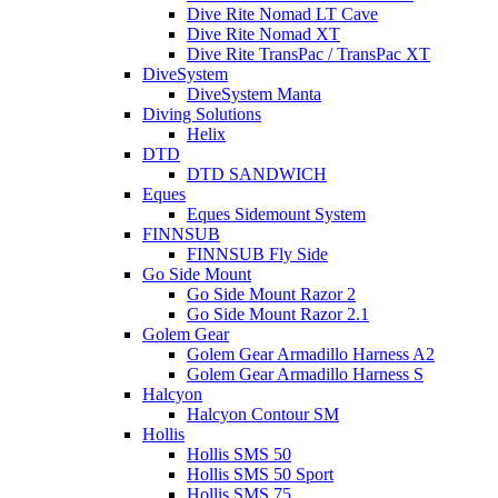
Dive Rite Nomad LT Cave
Dive Rite Nomad XT
Dive Rite TransPac / TransPac XT
DiveSystem
DiveSystem Manta
Diving Solutions
Helix
DTD
DTD SANDWICH
Eques
Eques Sidemount System
FINNSUB
FINNSUB Fly Side
Go Side Mount
Go Side Mount Razor 2
Go Side Mount Razor 2.1
Golem Gear
Golem Gear Armadillo Harness A2
Golem Gear Armadillo Harness S
Halcyon
Halcyon Contour SM
Hollis
Hollis SMS 50
Hollis SMS 50 Sport
Hollis SMS 75