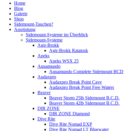
Home
Blog
Galerie
Shop
Sidemount-Tauchen?
Ausrüstung
Sidemount-Systeme im Überblick
Sidemount-Systeme
Agir-Brokk
Agir-Brokk Ratatosk
Apeks
Apeks WSX 25
Aquamundo
Aquamundo Complete Sidemount BCD
Audaxpro
Audaxpro Break Point Cave
Audaxpro Break Point Free Waters
Beaver
Beaver Storm 25lb Sidemount B.C.D.
Beaver Storm 42lb Sidemount B.C.D.
DIR ZONE
DIR ZONE Diamond
Dive Rite
Dive Rite Nomad EXP
Dive Rite Nomad LT Bluewater