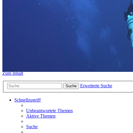
https://www.sidemount-forum.
Das alte Forum hier existiert n
Sidemount-Forum
Erlebe den Unterschied
Zum Inhalt
Erweiterte Suche
Suche
Schnellzugriff
Unbeantwortete Themen
Aktive Themen
Suche