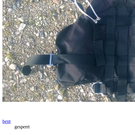
bent
gesperrt