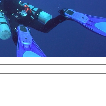
com
erreichbar.
ur aufgrund der
alten Galerie
und 