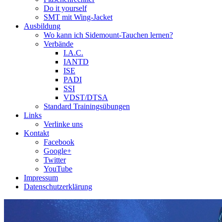
Do it yourself
SMT mit Wing-Jacket
Ausbildung
Wo kann ich Sidemount-Tauchen lernen?
Verbände
I.A.C.
IANTD
ISE
PADI
SSI
VDST/DTSA
Standard Trainingsübungen
Links
Verlinke uns
Kontakt
Facebook
Google+
Twitter
YouTube
Impressum
Datenschutzerklärung
Das Sidemount-Forum ist auf e