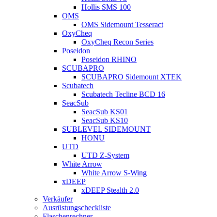
Hollis SMS 100
OMS
OMS Sidemount Tesseract
OxyCheq
OxyCheq Recon Series
Poseidon
Poseidon RHINO
SCUBAPRO
SCUBAPRO Sidemount XTEK
Scubatech
Scubatech Tecline BCD 16
SeacSub
SeacSub KS01
SeacSub KS10
SUBLEVEL SIDEMOUNT
HONU
UTD
UTD Z-System
White Arrow
White Arrow S-Wing
xDEEP
xDEEP Stealth 2.0
Verkäufer
Ausrüstungscheckliste
Flaschenrechner