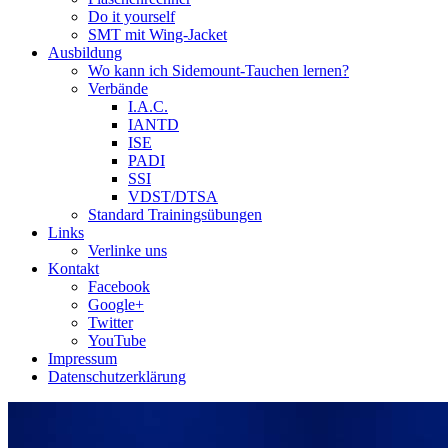
Do it yourself
SMT mit Wing-Jacket
Ausbildung
Wo kann ich Sidemount-Tauchen lernen?
Verbände
I.A.C.
IANTD
ISE
PADI
SSI
VDST/DTSA
Standard Trainingsübungen
Links
Verlinke uns
Kontakt
Facebook
Google+
Twitter
YouTube
Impressum
Datenschutzerklärung
Das Sidemount-Forum ist auf