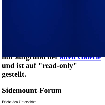
ein neues Forensystem
umgezogen und wie gewohnt
unter
https://www.sidemount-
forum.com
erreichbar.
Das alte Forum hier existiert
nur aufgrund der
alten Galerie
und ist auf "read-only"
gestellt.
Sidemount-Forum
Erlebe den Unterschied