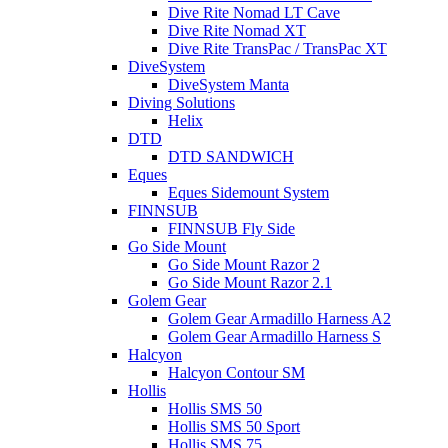
Dive Rite Nomad LT Cave
Dive Rite Nomad XT
Dive Rite TransPac / TransPac XT
DiveSystem
DiveSystem Manta
Diving Solutions
Helix
DTD
DTD SANDWICH
Eques
Eques Sidemount System
FINNSUB
FINNSUB Fly Side
Go Side Mount
Go Side Mount Razor 2
Go Side Mount Razor 2.1
Golem Gear
Golem Gear Armadillo Harness A2
Golem Gear Armadillo Harness S
Halcyon
Halcyon Contour SM
Hollis
Hollis SMS 50
Hollis SMS 50 Sport
Hollis SMS 75