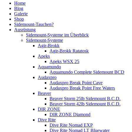
Home
Blog
Galerie
Shop
Sidemount-Tauchen?
Ausrüstung
Sidemount-Systeme im Überblick
Sidemount-Systeme
Agir-Brokk
Agir-Brokk Ratatosk
Apeks
Apeks WSX 25
Aquamundo
Aquamundo Complete Sidemount BCD
Audaxpro
Audaxpro Break Point Cave
Audaxpro Break Point Free Waters
Beaver
Beaver Storm 25lb Sidemount B.C.D.
Beaver Storm 42lb Sidemount B.C.D.
DIR ZONE
DIR ZONE Diamond
Dive Rite
Dive Rite Nomad EXP
Dive Rite Nomad LT Bluewater