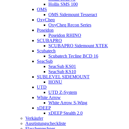
Hollis SMS 100
OMS
OMS Sidemount Tesseract
OxyCheq
OxyCheq Recon Series
Poseidon
Poseidon RHINO
SCUBAPRO
SCUBAPRO Sidemount XTEK
Scubatech
Scubatech Tecline BCD 16
SeacSub
SeacSub KS01
SeacSub KS10
SUBLEVEL SIDEMOUNT
HONU
UTD
UTD Z-System
White Arrow
White Arrow S-Wing
xDEEP
xDEEP Stealth 2.0
Verkäufer
Ausrüstungscheckliste
Flaschenrechner