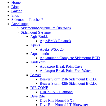
Home
Blog
Galerie
Shop
Sidemount-Tauchen?
Ausrüstung
Sidemount-Systeme im Überblick
Sidemount-Systeme
Agir-Brokk
Agir-Brokk Ratatosk
Apeks
Apeks WSX 25
Aquamundo
Aquamundo Complete Sidemount BCD
Audaxpro
Audaxpro Break Point Cave
Audaxpro Break Point Free Waters
Beaver
Beaver Storm 25lb Sidemount B.C.D.
Beaver Storm 42lb Sidemount B.C.D.
DIR ZONE
DIR ZONE Diamond
Dive Rite
Dive Rite Nomad EXP
Dive Rite Nomad LT Bluewater