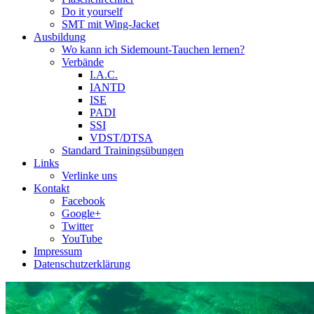
Do it yourself
SMT mit Wing-Jacket
Ausbildung
Wo kann ich Sidemount-Tauchen lernen?
Verbände
I.A.C.
IANTD
ISE
PADI
SSI
VDST/DTSA
Standard Trainingsübungen
Links
Verlinke uns
Kontakt
Facebook
Google+
Twitter
YouTube
Impressum
Datenschutzerklärung
Das Sidemount-Forum ist auf