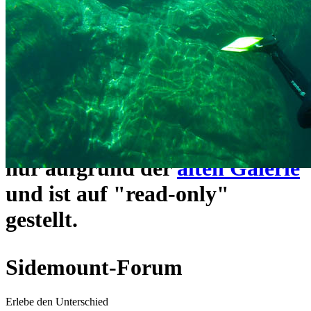
ein neues Forensystem
umgezogen und wie gewohnt
unter
https://www.sidemount-
forum.com
erreichbar.
Das alte Forum hier existiert
nur aufgrund der
alten Galerie
und ist auf "read-only"
gestellt.
Sidemount-Forum
Erlebe den Unterschied