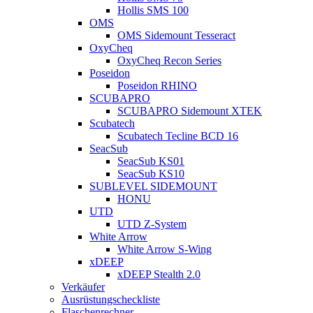
Hollis SMS 100
OMS
OMS Sidemount Tesseract
OxyCheq
OxyCheq Recon Series
Poseidon
Poseidon RHINO
SCUBAPRO
SCUBAPRO Sidemount XTEK
Scubatech
Scubatech Tecline BCD 16
SeacSub
SeacSub KS01
SeacSub KS10
SUBLEVEL SIDEMOUNT
HONU
UTD
UTD Z-System
White Arrow
White Arrow S-Wing
xDEEP
xDEEP Stealth 2.0
Verkäufer
Ausrüstungscheckliste
Flaschenrechner