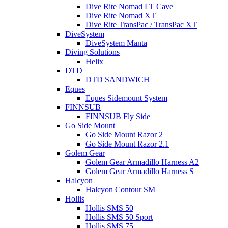
Dive Rite Nomad LT Cave
Dive Rite Nomad XT
Dive Rite TransPac / TransPac XT
DiveSystem
DiveSystem Manta
Diving Solutions
Helix
DTD
DTD SANDWICH
Eques
Eques Sidemount System
FINNSUB
FINNSUB Fly Side
Go Side Mount
Go Side Mount Razor 2
Go Side Mount Razor 2.1
Golem Gear
Golem Gear Armadillo Harness A2
Golem Gear Armadillo Harness S
Halcyon
Halcyon Contour SM
Hollis
Hollis SMS 50
Hollis SMS 50 Sport
Hollis SMS 75