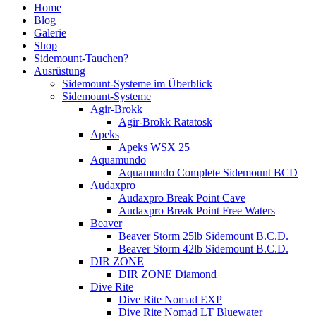
Home
Blog
Galerie
Shop
Sidemount-Tauchen?
Ausrüstung
Sidemount-Systeme im Überblick
Sidemount-Systeme
Agir-Brokk
Agir-Brokk Ratatosk
Apeks
Apeks WSX 25
Aquamundo
Aquamundo Complete Sidemount BCD
Audaxpro
Audaxpro Break Point Cave
Audaxpro Break Point Free Waters
Beaver
Beaver Storm 25lb Sidemount B.C.D.
Beaver Storm 42lb Sidemount B.C.D.
DIR ZONE
DIR ZONE Diamond
Dive Rite
Dive Rite Nomad EXP
Dive Rite Nomad LT Bluewater