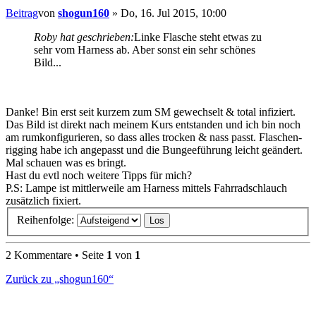
Beitrag
von
shogun160
»
Do, 16. Jul 2015, 10:00
Roby hat geschrieben:
Linke Flasche steht etwas zu
sehr vom Harness ab. Aber sonst ein sehr schönes
Bild...
Danke! Bin erst seit kurzem zum SM gewechselt & total infiziert.
Das Bild ist direkt nach meinem Kurs entstanden und ich bin noch
am rumkonfigurieren, so dass alles trocken & nass passt. Flaschen-
rigging habe ich angepasst und die Bungeeführung leicht geändert.
Mal schauen was es bringt.
Hast du evtl noch weitere Tipps für mich?
P.S: Lampe ist mittlerweile am Harness mittels Fahrradschlauch
zusätzlich fixiert.
Reihenfolge:
2 Kommentare • Seite
1
von
1
Zurück zu „shogun160“