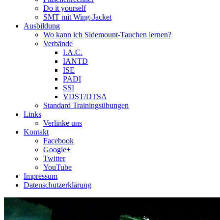
Do it yourself
SMT mit Wing-Jacket
Ausbildung
Wo kann ich Sidemount-Tauchen lernen?
Verbände
I.A.C.
IANTD
ISE
PADI
SSI
VDST/DTSA
Standard Trainingsübungen
Links
Verlinke uns
Kontakt
Facebook
Google+
Twitter
YouTube
Impressum
Datenschutzerklärung
Das Sidemount-Forum ist auf