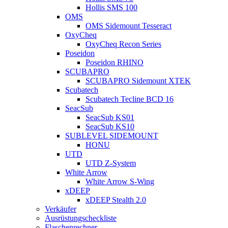
Hollis SMS 100
OMS
OMS Sidemount Tesseract
OxyCheq
OxyCheq Recon Series
Poseidon
Poseidon RHINO
SCUBAPRO
SCUBAPRO Sidemount XTEK
Scubatech
Scubatech Tecline BCD 16
SeacSub
SeacSub KS01
SeacSub KS10
SUBLEVEL SIDEMOUNT
HONU
UTD
UTD Z-System
White Arrow
White Arrow S-Wing
xDEEP
xDEEP Stealth 2.0
Verkäufer
Ausrüstungscheckliste
Flaschenrechner