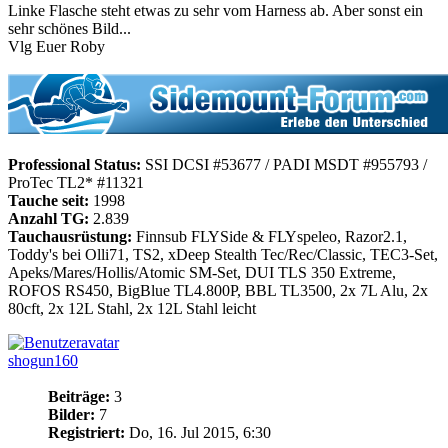
Linke Flasche steht etwas zu sehr vom Harness ab. Aber sonst ein
sehr schönes Bild...
Vlg Euer Roby
Professional Status:
SSI DCSI #53677 / PADI MSDT #955793 /
ProTec TL2* #11321
Tauche seit:
1998
Anzahl TG:
2.839
Tauchausrüstung:
Finnsub FLYSide & FLYspeleo, Razor2.1,
Toddy's bei Olli71, TS2, xDeep Stealth Tec/Rec/Classic, TEC3-Set,
Apeks/Mares/Hollis/Atomic SM-Set, DUI TLS 350 Extreme,
ROFOS RS450, BigBlue TL4.800P, BBL TL3500, 2x 7L Alu, 2x
80cft, 2x 12L Stahl, 2x 12L Stahl leicht
shogun160
Beiträge:
3
Bilder:
7
Registriert:
Do, 16. Jul 2015, 6:30