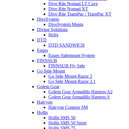
Dive Rite Nomad LT Cave
Dive Rite Nomad XT
Dive Rite TransPac / TransPac XT
DiveSystem
DiveSystem Manta
Diving Solutions
Helix
DTD
DTD SANDWICH
Eques
Eques Sidemount System
FINNSUB
FINNSUB Fly Side
Go Side Mount
Go Side Mount Razor 2
Go Side Mount Razor 2.1
Golem Gear
Golem Gear Armadillo Harness A2
Golem Gear Armadillo Harness S
Halcyon
Halcyon Contour SM
Hollis
Hollis SMS 50
Hollis SMS 50 Sport
Hollis SMS 75