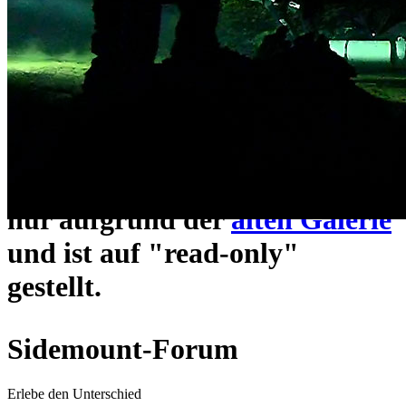
ein neues Forensystem
umgezogen und wie gewohnt
unter
https://www.sidemount-
forum.com
erreichbar.
Das alte Forum hier existiert
nur aufgrund der
alten Galerie
und ist auf "read-only"
gestellt.
Sidemount-Forum
Erlebe den Unterschied