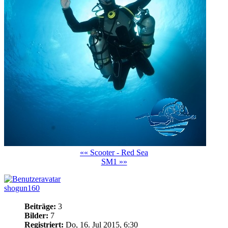
«« Scooter - Red Sea
SM1 »»
shogun160
Beiträge:
3
Bilder:
7
Registriert:
Do, 16. Jul 2015, 6:30