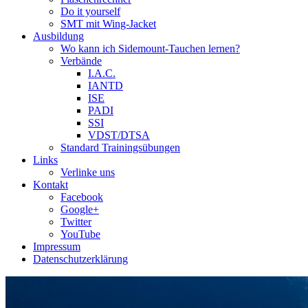
Do it yourself
SMT mit Wing-Jacket
Ausbildung
Wo kann ich Sidemount-Tauchen lernen?
Verbände
I.A.C.
IANTD
ISE
PADI
SSI
VDST/DTSA
Standard Trainingsübungen
Links
Verlinke uns
Kontakt
Facebook
Google+
Twitter
YouTube
Impressum
Datenschutzerklärung
Das Sidemount-Forum ist auf