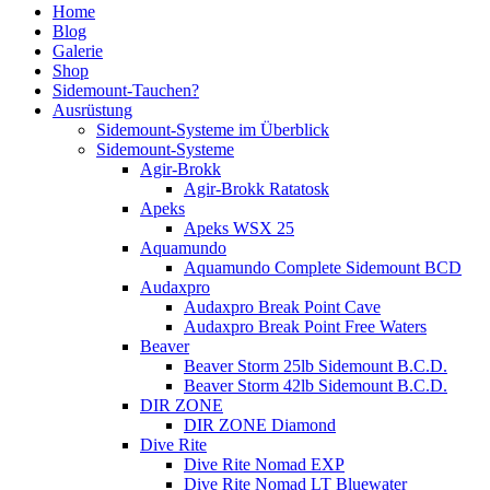
Home
Blog
Galerie
Shop
Sidemount-Tauchen?
Ausrüstung
Sidemount-Systeme im Überblick
Sidemount-Systeme
Agir-Brokk
Agir-Brokk Ratatosk
Apeks
Apeks WSX 25
Aquamundo
Aquamundo Complete Sidemount BCD
Audaxpro
Audaxpro Break Point Cave
Audaxpro Break Point Free Waters
Beaver
Beaver Storm 25lb Sidemount B.C.D.
Beaver Storm 42lb Sidemount B.C.D.
DIR ZONE
DIR ZONE Diamond
Dive Rite
Dive Rite Nomad EXP
Dive Rite Nomad LT Bluewater