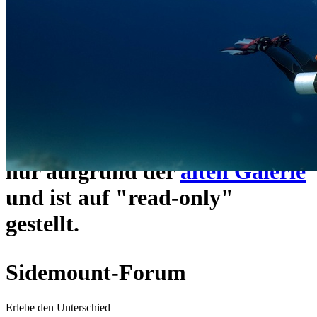
ein neues Forensystem
umgezogen und wie gewohnt
unter
https://www.sidemount-
forum.com
erreichbar.
Das alte Forum hier existiert
nur aufgrund der
alten Galerie
und ist auf "read-only"
gestellt.
Sidemount-Forum
Erlebe den Unterschied