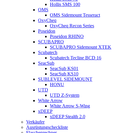
Hollis SMS 100
OMS
OMS Sidemount Tesseract
OxyCheq
OxyCheq Recon Series
Poseidon
Poseidon RHINO
SCUBAPRO
SCUBAPRO Sidemount XTEK
Scubatech
Scubatech Tecline BCD 16
SeacSub
SeacSub KS01
SeacSub KS10
SUBLEVEL SIDEMOUNT
HONU
UTD
UTD Z-System
White Arrow
White Arrow S-Wing
xDEEP
xDEEP Stealth 2.0
Verkäufer
Ausrüstungscheckliste
Flaschenrechner