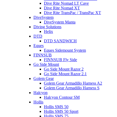
Dive Rite Nomad LT Cave
Dive Rite Nomad XT
Dive Rite TransPac / TransPac XT
DiveSystem
DiveSystem Manta
Diving Solutions
Helix
DTD
DTD SANDWICH
Eques
Eques Sidemount System
FINNSUB
FINNSUB Fly Side
Go Side Mount
Go Side Mount Razor 2
Go Side Mount Razor 2.1
Golem Gear
Golem Gear Armadillo Harness A2
Golem Gear Armadillo Harness S
Halcyon
Halcyon Contour SM
Hollis
Hollis SMS 50
Hollis SMS 50 Sport
Hollis SMS 75