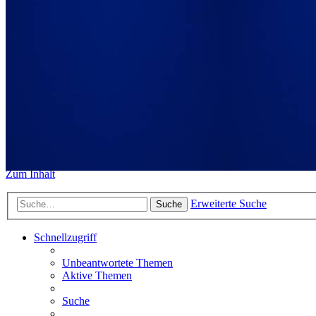
https://www.sidemount-forum.
Das alte Forum hier existiert n
Sidemount-Forum
Erlebe den Unterschied
Zum Inhalt
Erweiterte Suche
Suche
Schnellzugriff
Unbeantwortete Themen
Aktive Themen
Suche