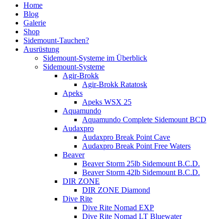
Home
Blog
Galerie
Shop
Sidemount-Tauchen?
Ausrüstung
Sidemount-Systeme im Überblick
Sidemount-Systeme
Agir-Brokk
Agir-Brokk Ratatosk
Apeks
Apeks WSX 25
Aquamundo
Aquamundo Complete Sidemount BCD
Audaxpro
Audaxpro Break Point Cave
Audaxpro Break Point Free Waters
Beaver
Beaver Storm 25lb Sidemount B.C.D.
Beaver Storm 42lb Sidemount B.C.D.
DIR ZONE
DIR ZONE Diamond
Dive Rite
Dive Rite Nomad EXP
Dive Rite Nomad LT Bluewater