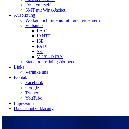
Do it yourself
SMT mit Wing-Jacket
Ausbildung
Wo kann ich Sidemount-Tauchen lernen?
Verbände
I.A.C.
IANTD
ISE
PADI
SSI
VDST/DTSA
Standard Trainingsübungen
Links
Verlinke uns
Kontakt
Facebook
Google+
Twitter
YouTube
Impressum
Datenschutzerklärung
Das Sidemount-Forum ist auf e