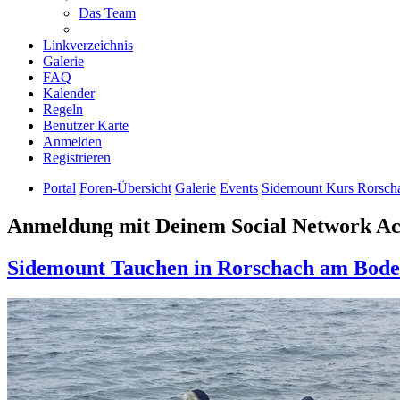
Das Team
Linkverzeichnis
Galerie
FAQ
Kalender
Regeln
Benutzer Karte
Anmelden
Registrieren
Portal
Foren-Übersicht
Galerie
Events
Sidemount Kurs Rorsch
Anmeldung mit Deinem Social Network A
Sidemount Tauchen in Rorschach am Bode