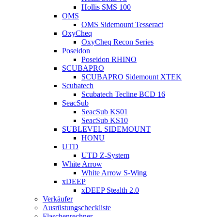
Hollis SMS 100
OMS
OMS Sidemount Tesseract
OxyCheq
OxyCheq Recon Series
Poseidon
Poseidon RHINO
SCUBAPRO
SCUBAPRO Sidemount XTEK
Scubatech
Scubatech Tecline BCD 16
SeacSub
SeacSub KS01
SeacSub KS10
SUBLEVEL SIDEMOUNT
HONU
UTD
UTD Z-System
White Arrow
White Arrow S-Wing
xDEEP
xDEEP Stealth 2.0
Verkäufer
Ausrüstungscheckliste
Flaschenrechner