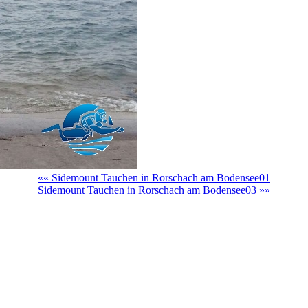
«« Sidemount Tauchen in Rorschach am Bodensee01
Sidemount Tauchen in Rorschach am Bodensee03 »»