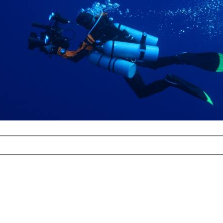
com
erreichbar.
ur aufgrund der
alten Galerie
und 