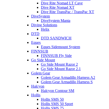
Dive Rite Nomad LT Cave
Dive Rite Nomad XT
Dive Rite TransPac / TransPac XT
DiveSystem
DiveSystem Manta
Diving Solutions
Helix
DTD
DTD SANDWICH
Eques
Eques Sidemount System
FINNSUB
FINNSUB Fly Side
Go Side Mount
Go Side Mount Razor 2
Go Side Mount Razor 2.1
Golem Gear
Golem Gear Armadillo Harness A2
Golem Gear Armadillo Harness S
Halcyon
Halcyon Contour SM
Hollis
Hollis SMS 50
Hollis SMS 50 Sport
Hollis SMS 75