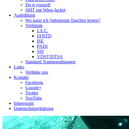
Do it yourself
SMT mit Wing-Jacket
Ausbildung
Wo kann ich Sidemount-Tauchen lernen?
Verbände
I.A.C.
IANTD
ISE
PADI
SSI
VDST/DTSA
Standard Trainingsübungen
Links
Verlinke uns
Kontakt
Facebook
Google+
Twitter
YouTube
Impressum
Datenschutzerklärung
Das Sidemount-Forum ist auf