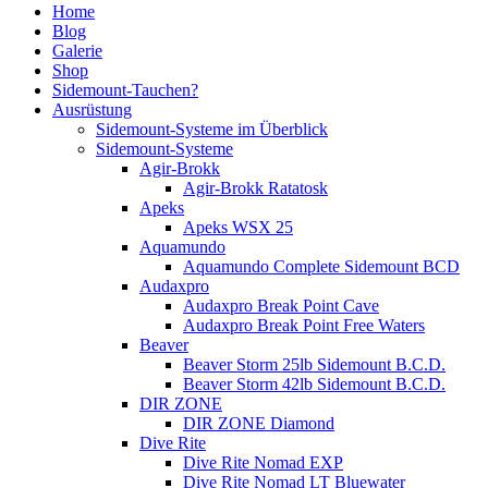
Home
Blog
Galerie
Shop
Sidemount-Tauchen?
Ausrüstung
Sidemount-Systeme im Überblick
Sidemount-Systeme
Agir-Brokk
Agir-Brokk Ratatosk
Apeks
Apeks WSX 25
Aquamundo
Aquamundo Complete Sidemount BCD
Audaxpro
Audaxpro Break Point Cave
Audaxpro Break Point Free Waters
Beaver
Beaver Storm 25lb Sidemount B.C.D.
Beaver Storm 42lb Sidemount B.C.D.
DIR ZONE
DIR ZONE Diamond
Dive Rite
Dive Rite Nomad EXP
Dive Rite Nomad LT Bluewater