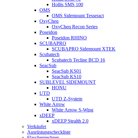
Hollis SMS 100
OMS
OMS Sidemount Tesseract
OxyCheq
OxyCheq Recon Series
Poseidon
Poseidon RHINO
SCUBAPRO
SCUBAPRO Sidemount XTEK
Scubatech
Scubatech Tecline BCD 16
SeacSub
SeacSub KS01
SeacSub KS10
SUBLEVEL SIDEMOUNT
HONU
UTD
UTD Z-System
White Arrow
White Arrow S-Wing
xDEEP
xDEEP Stealth 2.0
Verkäufer
Ausrüstungscheckliste
Flaschenrechner