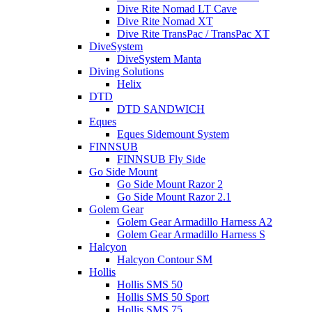
Dive Rite Nomad LT Cave
Dive Rite Nomad XT
Dive Rite TransPac / TransPac XT
DiveSystem
DiveSystem Manta
Diving Solutions
Helix
DTD
DTD SANDWICH
Eques
Eques Sidemount System
FINNSUB
FINNSUB Fly Side
Go Side Mount
Go Side Mount Razor 2
Go Side Mount Razor 2.1
Golem Gear
Golem Gear Armadillo Harness A2
Golem Gear Armadillo Harness S
Halcyon
Halcyon Contour SM
Hollis
Hollis SMS 50
Hollis SMS 50 Sport
Hollis SMS 75