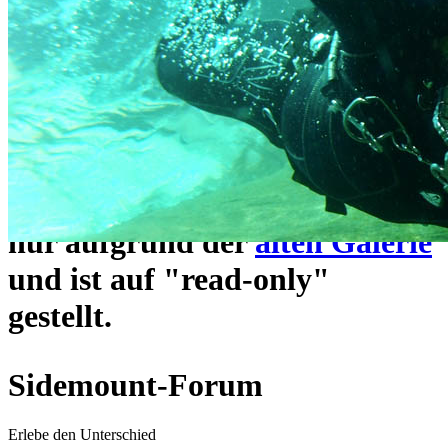
ein neues Forensystem
umgezogen und wie gewohnt
unter
https://www.sidemount-
forum.com
erreichbar.
Das alte Forum hier existiert
nur aufgrund der
alten Galerie
und ist auf "read-only"
gestellt.
Sidemount-Forum
Erlebe den Unterschied