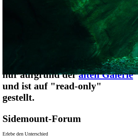
ein neues Forensystem
umgezogen und wie gewohnt
unter
https://www.sidemount-
forum.com
erreichbar.
Das alte Forum hier existiert
nur aufgrund der
alten Galerie
und ist auf "read-only"
gestellt.
Sidemount-Forum
Erlebe den Unterschied