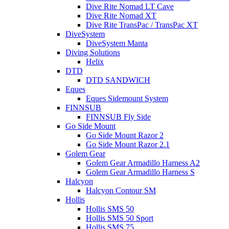
Dive Rite Nomad LT Cave
Dive Rite Nomad XT
Dive Rite TransPac / TransPac XT
DiveSystem
DiveSystem Manta
Diving Solutions
Helix
DTD
DTD SANDWICH
Eques
Eques Sidemount System
FINNSUB
FINNSUB Fly Side
Go Side Mount
Go Side Mount Razor 2
Go Side Mount Razor 2.1
Golem Gear
Golem Gear Armadillo Harness A2
Golem Gear Armadillo Harness S
Halcyon
Halcyon Contour SM
Hollis
Hollis SMS 50
Hollis SMS 50 Sport
Hollis SMS 75