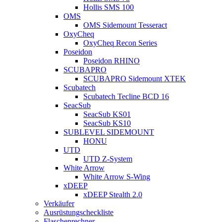
Hollis SMS 100
OMS
OMS Sidemount Tesseract
OxyCheq
OxyCheq Recon Series
Poseidon
Poseidon RHINO
SCUBAPRO
SCUBAPRO Sidemount XTEK
Scubatech
Scubatech Tecline BCD 16
SeacSub
SeacSub KS01
SeacSub KS10
SUBLEVEL SIDEMOUNT
HONU
UTD
UTD Z-System
White Arrow
White Arrow S-Wing
xDEEP
xDEEP Stealth 2.0
Verkäufer
Ausrüstungscheckliste
Flaschenrechner