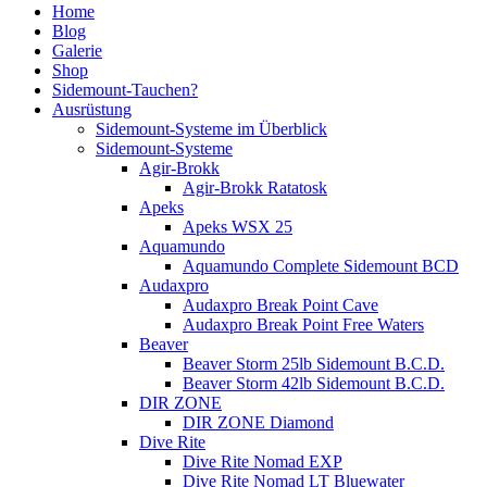
Home
Blog
Galerie
Shop
Sidemount-Tauchen?
Ausrüstung
Sidemount-Systeme im Überblick
Sidemount-Systeme
Agir-Brokk
Agir-Brokk Ratatosk
Apeks
Apeks WSX 25
Aquamundo
Aquamundo Complete Sidemount BCD
Audaxpro
Audaxpro Break Point Cave
Audaxpro Break Point Free Waters
Beaver
Beaver Storm 25lb Sidemount B.C.D.
Beaver Storm 42lb Sidemount B.C.D.
DIR ZONE
DIR ZONE Diamond
Dive Rite
Dive Rite Nomad EXP
Dive Rite Nomad LT Bluewater