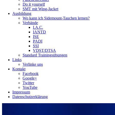
Do it yourself
SMT mit Wing-Jacket
Ausbildung
Wo kann ich Sidemount-Tauchen lernen?
Verbände
I.A.C.
IANTD
ISE
PADI
SSI
VDST/DTSA
Standard Trainingsübungen
Links
Verlinke uns
Kontakt
Facebook
Google+
Twitter
YouTube
Impressum
Datenschutzerklärung
Das Sidemount-Forum ist auf