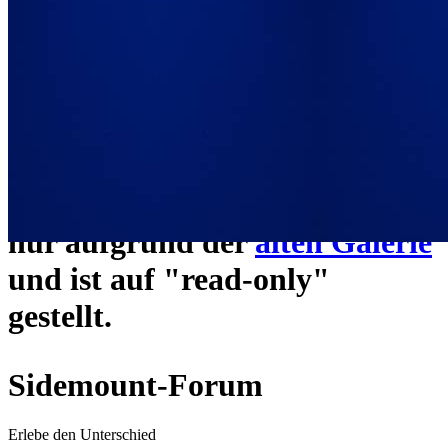
ein neues Forensystem
umgezogen und wie gewohnt
unter
https://www.sidemount-
forum.com
erreichbar.
Das alte Forum hier existiert
nur aufgrund der
alten Galerie
und ist auf "read-only"
gestellt.
Sidemount-Forum
Erlebe den Unterschied