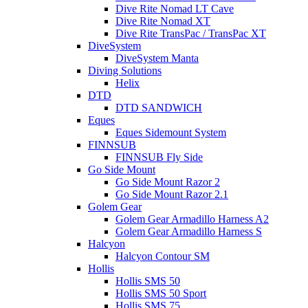
Dive Rite Nomad LT Cave
Dive Rite Nomad XT
Dive Rite TransPac / TransPac XT
DiveSystem
DiveSystem Manta
Diving Solutions
Helix
DTD
DTD SANDWICH
Eques
Eques Sidemount System
FINNSUB
FINNSUB Fly Side
Go Side Mount
Go Side Mount Razor 2
Go Side Mount Razor 2.1
Golem Gear
Golem Gear Armadillo Harness A2
Golem Gear Armadillo Harness S
Halcyon
Halcyon Contour SM
Hollis
Hollis SMS 50
Hollis SMS 50 Sport
Hollis SMS 75