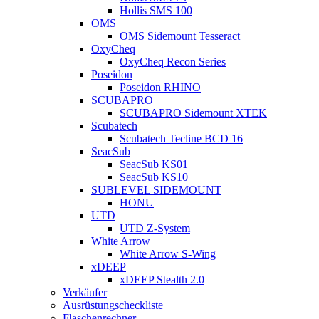
Hollis SMS 100
OMS
OMS Sidemount Tesseract
OxyCheq
OxyCheq Recon Series
Poseidon
Poseidon RHINO
SCUBAPRO
SCUBAPRO Sidemount XTEK
Scubatech
Scubatech Tecline BCD 16
SeacSub
SeacSub KS01
SeacSub KS10
SUBLEVEL SIDEMOUNT
HONU
UTD
UTD Z-System
White Arrow
White Arrow S-Wing
xDEEP
xDEEP Stealth 2.0
Verkäufer
Ausrüstungscheckliste
Flaschenrechner