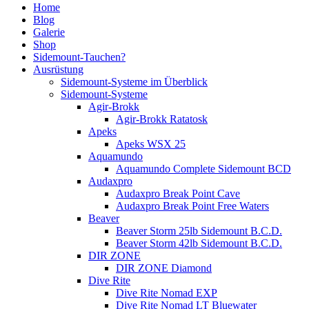
Home
Blog
Galerie
Shop
Sidemount-Tauchen?
Ausrüstung
Sidemount-Systeme im Überblick
Sidemount-Systeme
Agir-Brokk
Agir-Brokk Ratatosk
Apeks
Apeks WSX 25
Aquamundo
Aquamundo Complete Sidemount BCD
Audaxpro
Audaxpro Break Point Cave
Audaxpro Break Point Free Waters
Beaver
Beaver Storm 25lb Sidemount B.C.D.
Beaver Storm 42lb Sidemount B.C.D.
DIR ZONE
DIR ZONE Diamond
Dive Rite
Dive Rite Nomad EXP
Dive Rite Nomad LT Bluewater