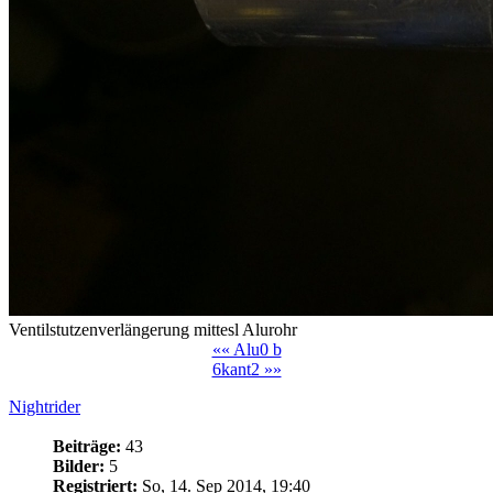
Ventilstutzenverlängerung mittesl Alurohr
«« Alu0 b
6kant2 »»
Nightrider
Beiträge:
43
Bilder:
5
Registriert:
So, 14. Sep 2014, 19:40