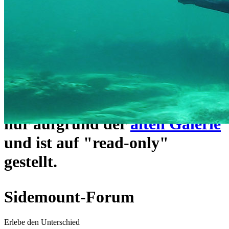
ein neues Forensystem
umgezogen und wie gewohnt
unter
https://www.sidemount-
forum.com
erreichbar.
Das alte Forum hier existiert
nur aufgrund der
alten Galerie
und ist auf "read-only"
gestellt.
Sidemount-Forum
Erlebe den Unterschied