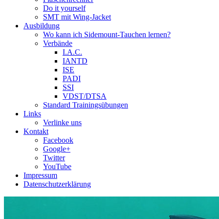
Do it yourself
SMT mit Wing-Jacket
Ausbildung
Wo kann ich Sidemount-Tauchen lernen?
Verbände
I.A.C.
IANTD
ISE
PADI
SSI
VDST/DTSA
Standard Trainingsübungen
Links
Verlinke uns
Kontakt
Facebook
Google+
Twitter
YouTube
Impressum
Datenschutzerklärung
Das Sidemount-Forum ist auf