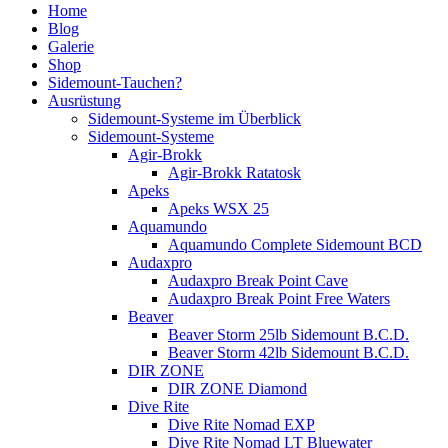
Home
Blog
Galerie
Shop
Sidemount-Tauchen?
Ausrüstung
Sidemount-Systeme im Überblick
Sidemount-Systeme
Agir-Brokk
Agir-Brokk Ratatosk
Apeks
Apeks WSX 25
Aquamundo
Aquamundo Complete Sidemount BCD
Audaxpro
Audaxpro Break Point Cave
Audaxpro Break Point Free Waters
Beaver
Beaver Storm 25lb Sidemount B.C.D.
Beaver Storm 42lb Sidemount B.C.D.
DIR ZONE
DIR ZONE Diamond
Dive Rite
Dive Rite Nomad EXP
Dive Rite Nomad LT Bluewater