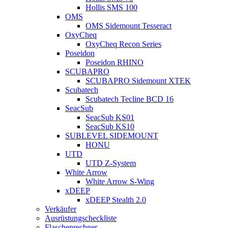
Hollis SMS 100
OMS
OMS Sidemount Tesseract
OxyCheq
OxyCheq Recon Series
Poseidon
Poseidon RHINO
SCUBAPRO
SCUBAPRO Sidemount XTEK
Scubatech
Scubatech Tecline BCD 16
SeacSub
SeacSub KS01
SeacSub KS10
SUBLEVEL SIDEMOUNT
HONU
UTD
UTD Z-System
White Arrow
White Arrow S-Wing
xDEEP
xDEEP Stealth 2.0
Verkäufer
Ausrüstungscheckliste
Flaschenrechner