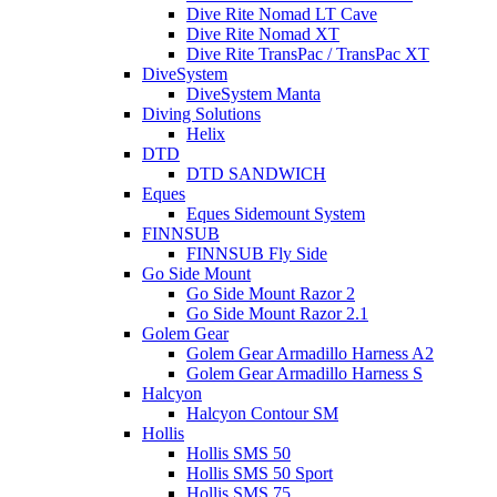
Dive Rite Nomad LT Cave
Dive Rite Nomad XT
Dive Rite TransPac / TransPac XT
DiveSystem
DiveSystem Manta
Diving Solutions
Helix
DTD
DTD SANDWICH
Eques
Eques Sidemount System
FINNSUB
FINNSUB Fly Side
Go Side Mount
Go Side Mount Razor 2
Go Side Mount Razor 2.1
Golem Gear
Golem Gear Armadillo Harness A2
Golem Gear Armadillo Harness S
Halcyon
Halcyon Contour SM
Hollis
Hollis SMS 50
Hollis SMS 50 Sport
Hollis SMS 75