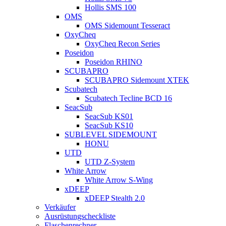
Hollis SMS 100
OMS
OMS Sidemount Tesseract
OxyCheq
OxyCheq Recon Series
Poseidon
Poseidon RHINO
SCUBAPRO
SCUBAPRO Sidemount XTEK
Scubatech
Scubatech Tecline BCD 16
SeacSub
SeacSub KS01
SeacSub KS10
SUBLEVEL SIDEMOUNT
HONU
UTD
UTD Z-System
White Arrow
White Arrow S-Wing
xDEEP
xDEEP Stealth 2.0
Verkäufer
Ausrüstungscheckliste
Flaschenrechner