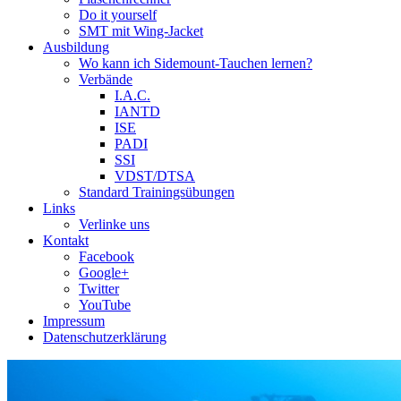
Do it yourself
SMT mit Wing-Jacket
Ausbildung
Wo kann ich Sidemount-Tauchen lernen?
Verbände
I.A.C.
IANTD
ISE
PADI
SSI
VDST/DTSA
Standard Trainingsübungen
Links
Verlinke uns
Kontakt
Facebook
Google+
Twitter
YouTube
Impressum
Datenschutzerklärung
Das Sidemount-Forum ist auf e