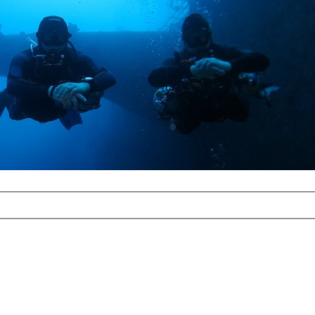
com
erreichbar.
ur aufgrund der
alten Galerie
und 