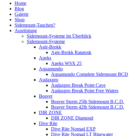
Home
Blog
Galerie
Shop
Sidemount-Tauchen?
Ausrüstung
Sidemount-Systeme im Überblick
Sidemount-Systeme
Agir-Brokk
Agir-Brokk Ratatosk
Apeks
Apeks WSX 25
Aquamundo
Aquamundo Complete Sidemount BCD
Audaxpro
Audaxpro Break Point Cave
Audaxpro Break Point Free Waters
Beaver
Beaver Storm 25lb Sidemount B.C.D.
Beaver Storm 42lb Sidemount B.C.D.
DIR ZONE
DIR ZONE Diamond
Dive Rite
Dive Rite Nomad EXP
Dive Rite Nomad LT Bluewater