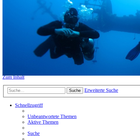
https://www.sidemount-forum.
Das alte Forum hier existiert n
Sidemount-Forum
Erlebe den Unterschied
Zum Inhalt
Erweiterte Suche
Suche
Schnellzugriff
Unbeantwortete Themen
Aktive Themen
Suche