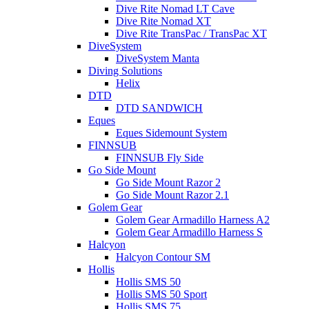
Dive Rite Nomad LT Cave
Dive Rite Nomad XT
Dive Rite TransPac / TransPac XT
DiveSystem
DiveSystem Manta
Diving Solutions
Helix
DTD
DTD SANDWICH
Eques
Eques Sidemount System
FINNSUB
FINNSUB Fly Side
Go Side Mount
Go Side Mount Razor 2
Go Side Mount Razor 2.1
Golem Gear
Golem Gear Armadillo Harness A2
Golem Gear Armadillo Harness S
Halcyon
Halcyon Contour SM
Hollis
Hollis SMS 50
Hollis SMS 50 Sport
Hollis SMS 75