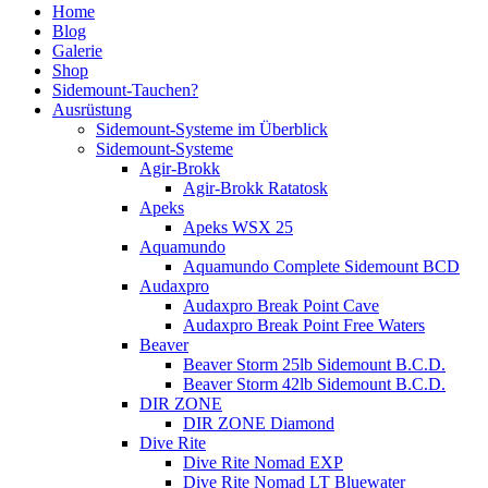
Home
Blog
Galerie
Shop
Sidemount-Tauchen?
Ausrüstung
Sidemount-Systeme im Überblick
Sidemount-Systeme
Agir-Brokk
Agir-Brokk Ratatosk
Apeks
Apeks WSX 25
Aquamundo
Aquamundo Complete Sidemount BCD
Audaxpro
Audaxpro Break Point Cave
Audaxpro Break Point Free Waters
Beaver
Beaver Storm 25lb Sidemount B.C.D.
Beaver Storm 42lb Sidemount B.C.D.
DIR ZONE
DIR ZONE Diamond
Dive Rite
Dive Rite Nomad EXP
Dive Rite Nomad LT Bluewater