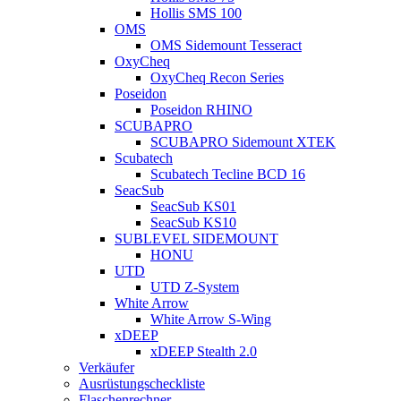
Hollis SMS 100
OMS
OMS Sidemount Tesseract
OxyCheq
OxyCheq Recon Series
Poseidon
Poseidon RHINO
SCUBAPRO
SCUBAPRO Sidemount XTEK
Scubatech
Scubatech Tecline BCD 16
SeacSub
SeacSub KS01
SeacSub KS10
SUBLEVEL SIDEMOUNT
HONU
UTD
UTD Z-System
White Arrow
White Arrow S-Wing
xDEEP
xDEEP Stealth 2.0
Verkäufer
Ausrüstungscheckliste
Flaschenrechner