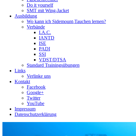
Do it yourself
SMT mit Wing-Jacket
Ausbildung
Wo kann ich Sidemount-Tauchen lernen?
Verbände
I.A.C.
IANTD
ISE
PADI
SSI
VDST/DTSA
Standard Trainingsübungen
Links
Verlinke uns
Kontakt
Facebook
Google+
Twitter
YouTube
Impressum
Datenschutzerklärung
Das Sidemount-Forum ist auf