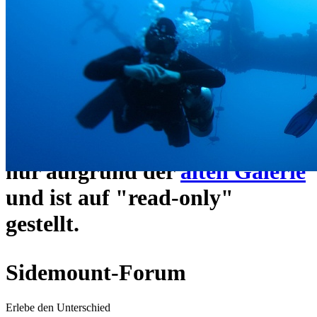
ein neues Forensystem
umgezogen und wie gewohnt
unter
https://www.sidemount-
forum.com
erreichbar.
Das alte Forum hier existiert
nur aufgrund der
alten Galerie
und ist auf "read-only"
gestellt.
Sidemount-Forum
Erlebe den Unterschied