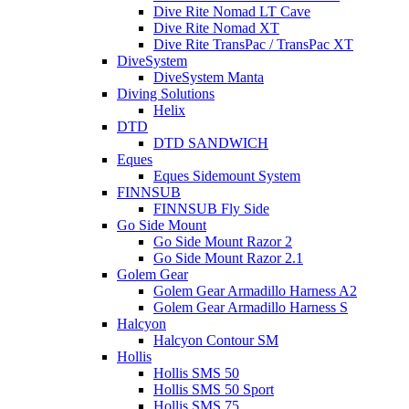
Dive Rite Nomad LT Cave
Dive Rite Nomad XT
Dive Rite TransPac / TransPac XT
DiveSystem
DiveSystem Manta
Diving Solutions
Helix
DTD
DTD SANDWICH
Eques
Eques Sidemount System
FINNSUB
FINNSUB Fly Side
Go Side Mount
Go Side Mount Razor 2
Go Side Mount Razor 2.1
Golem Gear
Golem Gear Armadillo Harness A2
Golem Gear Armadillo Harness S
Halcyon
Halcyon Contour SM
Hollis
Hollis SMS 50
Hollis SMS 50 Sport
Hollis SMS 75