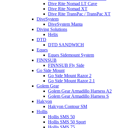
Dive Rite Nomad LT Cave
Dive Rite Nomad XT
Dive Rite TransPac / TransPac XT
DiveSystem
DiveSystem Manta
Diving Solutions
Helix
DTD
DTD SANDWICH
Eques
Eques Sidemount System
FINNSUB
FINNSUB Fly Side
Go Side Mount
Go Side Mount Razor 2
Go Side Mount Razor 2.1
Golem Gear
Golem Gear Armadillo Harness A2
Golem Gear Armadillo Harness S
Halcyon
Halcyon Contour SM
Hollis
Hollis SMS 50
Hollis SMS 50 Sport
Hollis SMS 75