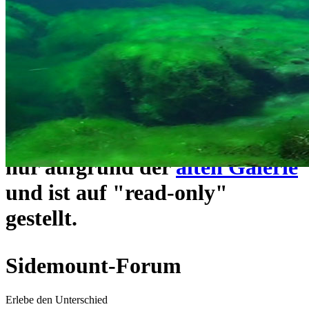
ein neues Forensystem
umgezogen und wie gewohnt
unter
https://www.sidemount-
forum.com
erreichbar.
Das alte Forum hier existiert
nur aufgrund der
alten Galerie
und ist auf "read-only"
gestellt.
Sidemount-Forum
Erlebe den Unterschied