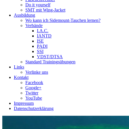
Do it yourself
SMT mit Wing-Jacket
Ausbildung
Wo kann ich Sidemount-Tauchen lernen?
Verbände
I.A.C.
IANTD
ISE
PADI
SSI
VDST/DTSA
Standard Trainingsübungen
Links
Verlinke uns
Kontakt
Facebook
Google+
Twitter
YouTube
Impressum
Datenschutzerklärung
Das Sidemount-Forum ist auf