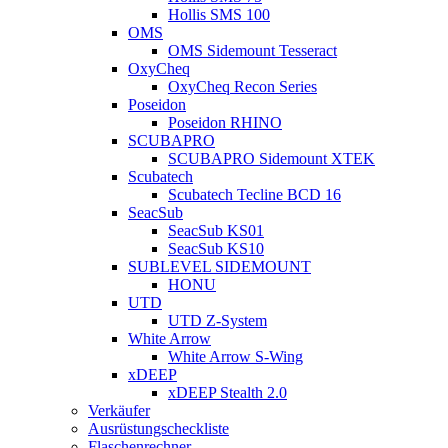
Hollis SMS 100
OMS
OMS Sidemount Tesseract
OxyCheq
OxyCheq Recon Series
Poseidon
Poseidon RHINO
SCUBAPRO
SCUBAPRO Sidemount XTEK
Scubatech
Scubatech Tecline BCD 16
SeacSub
SeacSub KS01
SeacSub KS10
SUBLEVEL SIDEMOUNT
HONU
UTD
UTD Z-System
White Arrow
White Arrow S-Wing
xDEEP
xDEEP Stealth 2.0
Verkäufer
Ausrüstungscheckliste
Flaschenrechner