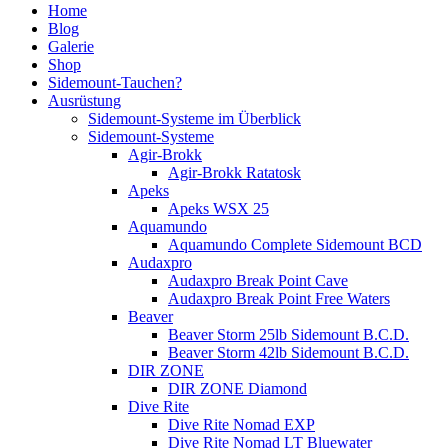
Home
Blog
Galerie
Shop
Sidemount-Tauchen?
Ausrüstung
Sidemount-Systeme im Überblick
Sidemount-Systeme
Agir-Brokk
Agir-Brokk Ratatosk
Apeks
Apeks WSX 25
Aquamundo
Aquamundo Complete Sidemount BCD
Audaxpro
Audaxpro Break Point Cave
Audaxpro Break Point Free Waters
Beaver
Beaver Storm 25lb Sidemount B.C.D.
Beaver Storm 42lb Sidemount B.C.D.
DIR ZONE
DIR ZONE Diamond
Dive Rite
Dive Rite Nomad EXP
Dive Rite Nomad LT Bluewater