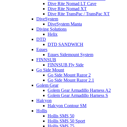
Dive Rite Nomad LT Cave
Dive Rite Nomad XT
Dive Rite TransPac / TransPac XT
DiveSystem
DiveSystem Manta
Diving Solutions
Helix
DTD
DTD SANDWICH
Eques
Eques Sidemount System
FINNSUB
FINNSUB Fly Side
Go Side Mount
Go Side Mount Razor 2
Go Side Mount Razor 2.1
Golem Gear
Golem Gear Armadillo Harness A2
Golem Gear Armadillo Harness S
Halcyon
Halcyon Contour SM
Hollis
Hollis SMS 50
Hollis SMS 50 Sport
Hollis SMS 75