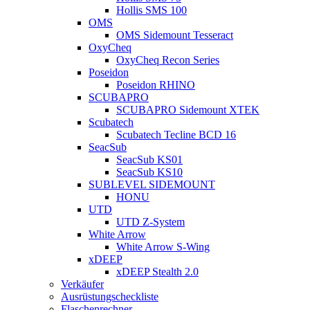
Hollis SMS 100
OMS
OMS Sidemount Tesseract
OxyCheq
OxyCheq Recon Series
Poseidon
Poseidon RHINO
SCUBAPRO
SCUBAPRO Sidemount XTEK
Scubatech
Scubatech Tecline BCD 16
SeacSub
SeacSub KS01
SeacSub KS10
SUBLEVEL SIDEMOUNT
HONU
UTD
UTD Z-System
White Arrow
White Arrow S-Wing
xDEEP
xDEEP Stealth 2.0
Verkäufer
Ausrüstungscheckliste
Flaschenrechner