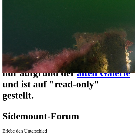
ein neues Forensystem
umgezogen und wie gewohnt
unter
https://www.sidemount-
forum.com
erreichbar.
Das alte Forum hier existiert
nur aufgrund der
alten Galerie
und ist auf "read-only"
gestellt.
Sidemount-Forum
Erlebe den Unterschied