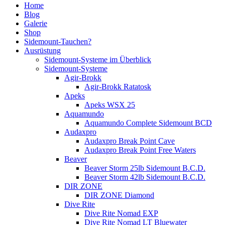
Home
Blog
Galerie
Shop
Sidemount-Tauchen?
Ausrüstung
Sidemount-Systeme im Überblick
Sidemount-Systeme
Agir-Brokk
Agir-Brokk Ratatosk
Apeks
Apeks WSX 25
Aquamundo
Aquamundo Complete Sidemount BCD
Audaxpro
Audaxpro Break Point Cave
Audaxpro Break Point Free Waters
Beaver
Beaver Storm 25lb Sidemount B.C.D.
Beaver Storm 42lb Sidemount B.C.D.
DIR ZONE
DIR ZONE Diamond
Dive Rite
Dive Rite Nomad EXP
Dive Rite Nomad LT Bluewater