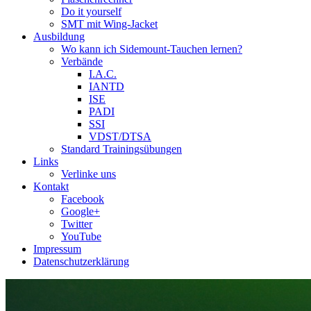
Do it yourself
SMT mit Wing-Jacket
Ausbildung
Wo kann ich Sidemount-Tauchen lernen?
Verbände
I.A.C.
IANTD
ISE
PADI
SSI
VDST/DTSA
Standard Trainingsübungen
Links
Verlinke uns
Kontakt
Facebook
Google+
Twitter
YouTube
Impressum
Datenschutzerklärung
Das Sidemount-Forum ist auf