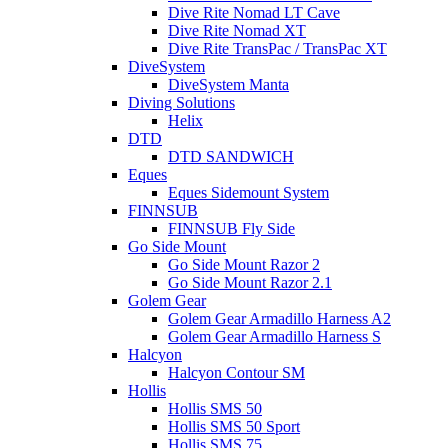
Dive Rite Nomad LT Cave
Dive Rite Nomad XT
Dive Rite TransPac / TransPac XT
DiveSystem
DiveSystem Manta
Diving Solutions
Helix
DTD
DTD SANDWICH
Eques
Eques Sidemount System
FINNSUB
FINNSUB Fly Side
Go Side Mount
Go Side Mount Razor 2
Go Side Mount Razor 2.1
Golem Gear
Golem Gear Armadillo Harness A2
Golem Gear Armadillo Harness S
Halcyon
Halcyon Contour SM
Hollis
Hollis SMS 50
Hollis SMS 50 Sport
Hollis SMS 75