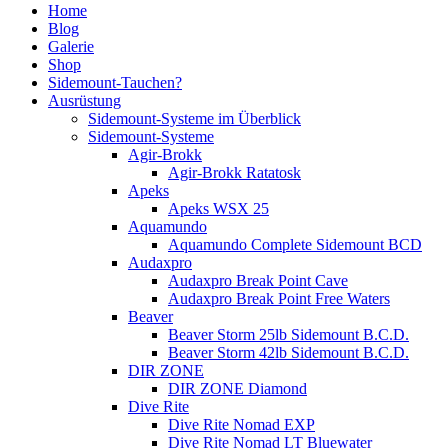
Home
Blog
Galerie
Shop
Sidemount-Tauchen?
Ausrüstung
Sidemount-Systeme im Überblick
Sidemount-Systeme
Agir-Brokk
Agir-Brokk Ratatosk
Apeks
Apeks WSX 25
Aquamundo
Aquamundo Complete Sidemount BCD
Audaxpro
Audaxpro Break Point Cave
Audaxpro Break Point Free Waters
Beaver
Beaver Storm 25lb Sidemount B.C.D.
Beaver Storm 42lb Sidemount B.C.D.
DIR ZONE
DIR ZONE Diamond
Dive Rite
Dive Rite Nomad EXP
Dive Rite Nomad LT Bluewater