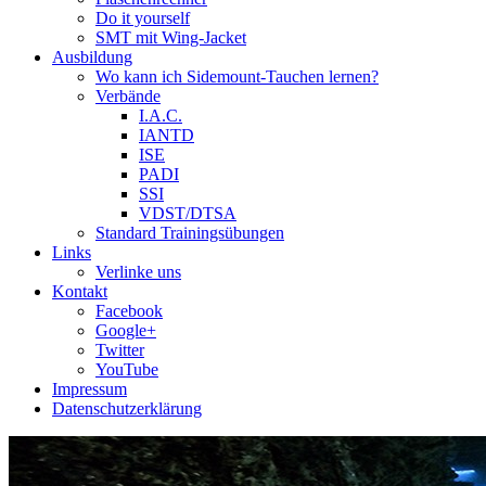
Do it yourself
SMT mit Wing-Jacket
Ausbildung
Wo kann ich Sidemount-Tauchen lernen?
Verbände
I.A.C.
IANTD
ISE
PADI
SSI
VDST/DTSA
Standard Trainingsübungen
Links
Verlinke uns
Kontakt
Facebook
Google+
Twitter
YouTube
Impressum
Datenschutzerklärung
Das Sidemount-Forum ist auf