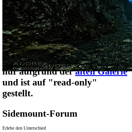
ein neues Forensystem
umgezogen und wie gewohnt
unter
https://www.sidemount-
forum.com
erreichbar.
Das alte Forum hier existiert
nur aufgrund der
alten Galerie
und ist auf "read-only"
gestellt.
Sidemount-Forum
Erlebe den Unterschied