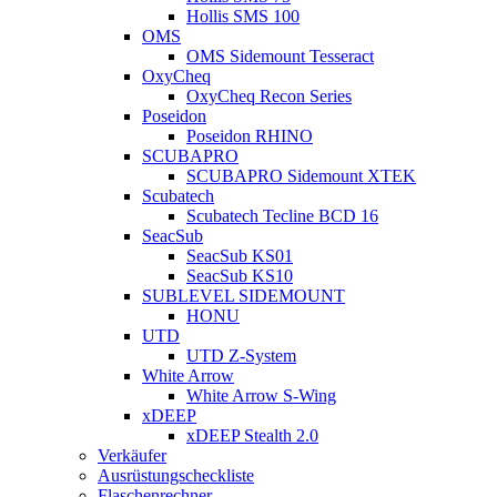
Hollis SMS 100
OMS
OMS Sidemount Tesseract
OxyCheq
OxyCheq Recon Series
Poseidon
Poseidon RHINO
SCUBAPRO
SCUBAPRO Sidemount XTEK
Scubatech
Scubatech Tecline BCD 16
SeacSub
SeacSub KS01
SeacSub KS10
SUBLEVEL SIDEMOUNT
HONU
UTD
UTD Z-System
White Arrow
White Arrow S-Wing
xDEEP
xDEEP Stealth 2.0
Verkäufer
Ausrüstungscheckliste
Flaschenrechner