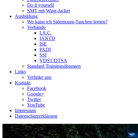
Do it yourself
SMT mit Wing-Jacket
Ausbildung
Wo kann ich Sidemount-Tauchen lernen?
Verbände
I.A.C.
IANTD
ISE
PADI
SSI
VDST/DTSA
Standard Trainingsübungen
Links
Verlinke uns
Kontakt
Facebook
Google+
Twitter
YouTube
Impressum
Datenschutzerklärung
Das Sidemount-Forum ist auf e