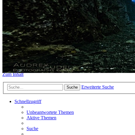
https://www.sidemount-forum.
Das alte Forum hier existiert n
Sidemount-Forum
Erlebe den Unterschied
Zum Inhalt
Erweiterte Suche
Suche
Schnellzugriff
Unbeantwortete Themen
Aktive Themen
Suche