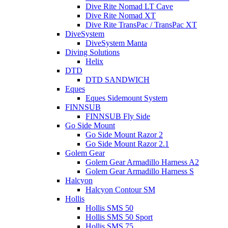
Dive Rite Nomad LT Cave
Dive Rite Nomad XT
Dive Rite TransPac / TransPac XT
DiveSystem
DiveSystem Manta
Diving Solutions
Helix
DTD
DTD SANDWICH
Eques
Eques Sidemount System
FINNSUB
FINNSUB Fly Side
Go Side Mount
Go Side Mount Razor 2
Go Side Mount Razor 2.1
Golem Gear
Golem Gear Armadillo Harness A2
Golem Gear Armadillo Harness S
Halcyon
Halcyon Contour SM
Hollis
Hollis SMS 50
Hollis SMS 50 Sport
Hollis SMS 75