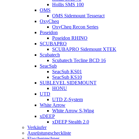
Hollis SMS 100
OMS
OMS Sidemount Tesseract
OxyCheq
OxyCheq Recon Series
Poseidon
Poseidon RHINO
SCUBAPRO
SCUBAPRO Sidemount XTEK
Scubatech
Scubatech Tecline BCD 16
SeacSub
SeacSub KS01
SeacSub KS10
SUBLEVEL SIDEMOUNT
HONU
UTD
UTD Z-System
White Arrow
White Arrow S-Wing
xDEEP
xDEEP Stealth 2.0
Verkäufer
Ausrüstungscheckliste
Flaschenrechner