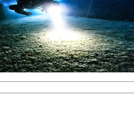
com
erreichbar.
ur aufgrund der
alten Galerie
und 