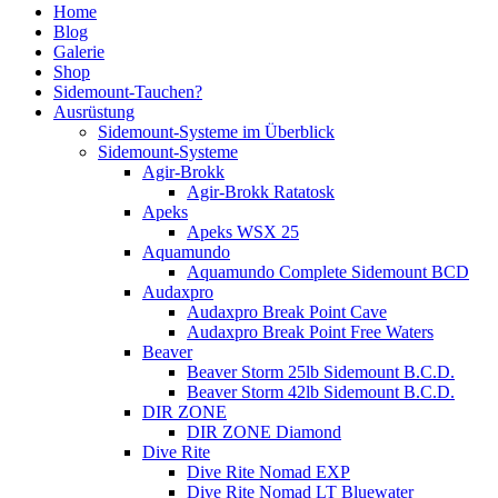
Home
Blog
Galerie
Shop
Sidemount-Tauchen?
Ausrüstung
Sidemount-Systeme im Überblick
Sidemount-Systeme
Agir-Brokk
Agir-Brokk Ratatosk
Apeks
Apeks WSX 25
Aquamundo
Aquamundo Complete Sidemount BCD
Audaxpro
Audaxpro Break Point Cave
Audaxpro Break Point Free Waters
Beaver
Beaver Storm 25lb Sidemount B.C.D.
Beaver Storm 42lb Sidemount B.C.D.
DIR ZONE
DIR ZONE Diamond
Dive Rite
Dive Rite Nomad EXP
Dive Rite Nomad LT Bluewater