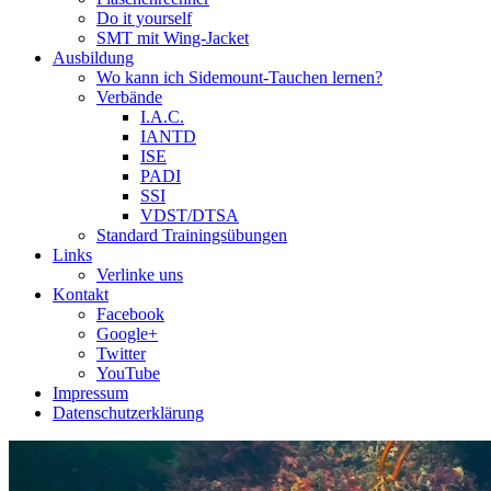
Do it yourself
SMT mit Wing-Jacket
Ausbildung
Wo kann ich Sidemount-Tauchen lernen?
Verbände
I.A.C.
IANTD
ISE
PADI
SSI
VDST/DTSA
Standard Trainingsübungen
Links
Verlinke uns
Kontakt
Facebook
Google+
Twitter
YouTube
Impressum
Datenschutzerklärung
Das Sidemount-Forum ist auf e