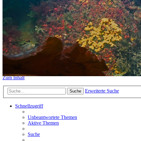
https://www.sidemount-forum.
Das alte Forum hier existiert n
Sidemount-Forum
Erlebe den Unterschied
Zum Inhalt
Erweiterte Suche
Suche
Schnellzugriff
Unbeantwortete Themen
Aktive Themen
Suche