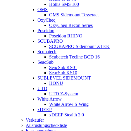
Hollis SMS 100
OMS
OMS Sidemount Tesseract
OxyCheq
OxyCheq Recon Series
Poseidon
Poseidon RHINO
SCUBAPRO
SCUBAPRO Sidemount XTEK
Scubatech
Scubatech Tecline BCD 16
SeacSub
SeacSub KS01
SeacSub KS10
SUBLEVEL SIDEMOUNT
HONU
UTD
UTD Z-System
White Arrow
White Arrow S-Wing
xDEEP
xDEEP Stealth 2.0
Verkäufer
Ausrüstungscheckliste
Flaschenrechner