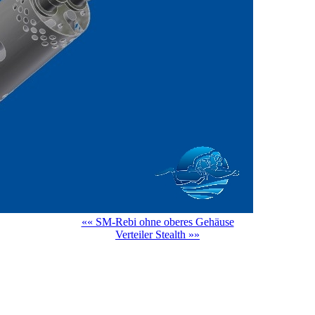
«« SM-Rebi ohne oberes Gehäuse
Verteiler Stealth »»