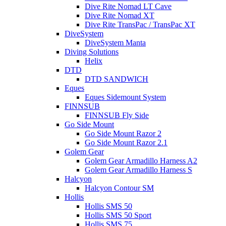
Dive Rite Nomad LT Cave
Dive Rite Nomad XT
Dive Rite TransPac / TransPac XT
DiveSystem
DiveSystem Manta
Diving Solutions
Helix
DTD
DTD SANDWICH
Eques
Eques Sidemount System
FINNSUB
FINNSUB Fly Side
Go Side Mount
Go Side Mount Razor 2
Go Side Mount Razor 2.1
Golem Gear
Golem Gear Armadillo Harness A2
Golem Gear Armadillo Harness S
Halcyon
Halcyon Contour SM
Hollis
Hollis SMS 50
Hollis SMS 50 Sport
Hollis SMS 75