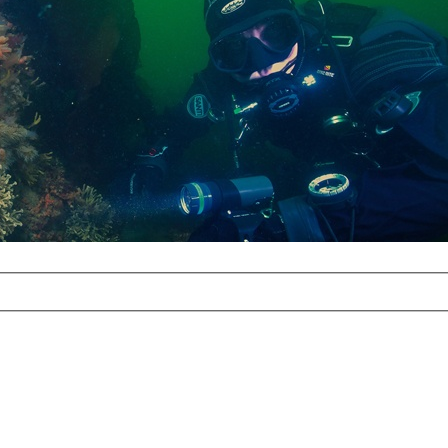
com
erreichbar.
ur aufgrund der
alten Galerie
und 