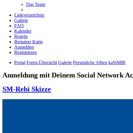
Das Team
Linkverzeichnis
Galerie
FAQ
Kalender
Regeln
Benutzer Karte
Anmelden
Registrieren
Portal
Foren-Übersicht
Galerie
Persönliche Alben
kaSiMIR
Anmeldung mit Deinem Social Network A
SM-Rebi Skizze