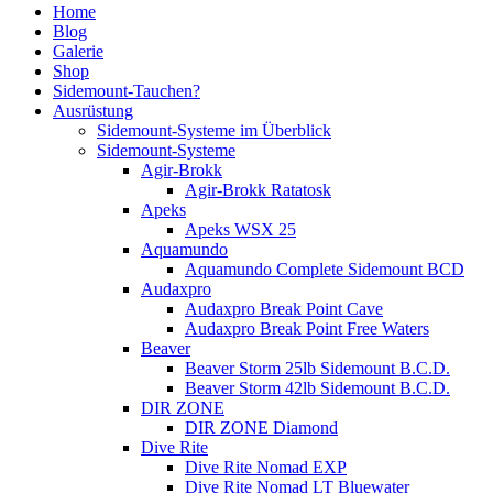
Home
Blog
Galerie
Shop
Sidemount-Tauchen?
Ausrüstung
Sidemount-Systeme im Überblick
Sidemount-Systeme
Agir-Brokk
Agir-Brokk Ratatosk
Apeks
Apeks WSX 25
Aquamundo
Aquamundo Complete Sidemount BCD
Audaxpro
Audaxpro Break Point Cave
Audaxpro Break Point Free Waters
Beaver
Beaver Storm 25lb Sidemount B.C.D.
Beaver Storm 42lb Sidemount B.C.D.
DIR ZONE
DIR ZONE Diamond
Dive Rite
Dive Rite Nomad EXP
Dive Rite Nomad LT Bluewater