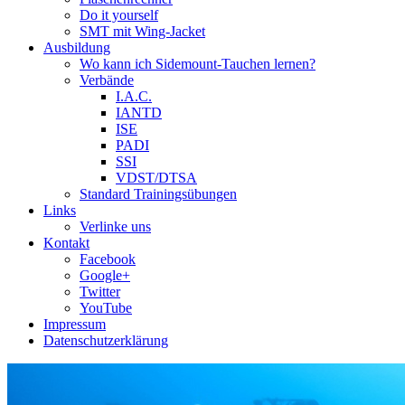
Do it yourself
SMT mit Wing-Jacket
Ausbildung
Wo kann ich Sidemount-Tauchen lernen?
Verbände
I.A.C.
IANTD
ISE
PADI
SSI
VDST/DTSA
Standard Trainingsübungen
Links
Verlinke uns
Kontakt
Facebook
Google+
Twitter
YouTube
Impressum
Datenschutzerklärung
Das Sidemount-Forum ist auf e