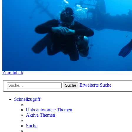
https://www.sidemount-forum.
Das alte Forum hier existiert n
Sidemount-Forum
Erlebe den Unterschied
Zum Inhalt
Erweiterte Suche
Suche
Schnellzugriff
Unbeantwortete Themen
Aktive Themen
Suche