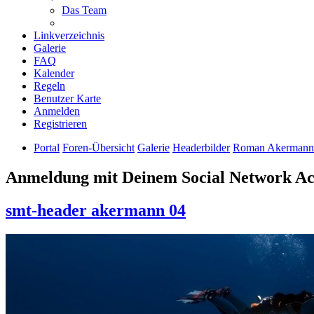
Das Team
Linkverzeichnis
Galerie
FAQ
Kalender
Regeln
Benutzer Karte
Anmelden
Registrieren
Portal
Foren-Übersicht
Galerie
Headerbilder
Roman Akermann
Anmeldung mit Deinem Social Network A
smt-header akermann 04