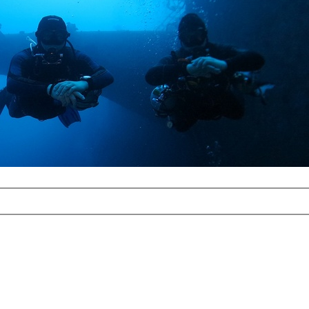
com
erreichbar.
ur aufgrund der
alten Galerie
und 