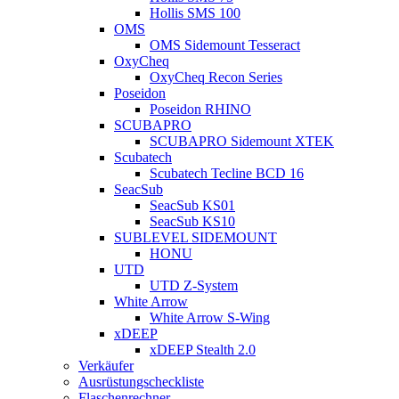
Hollis SMS 100
OMS
OMS Sidemount Tesseract
OxyCheq
OxyCheq Recon Series
Poseidon
Poseidon RHINO
SCUBAPRO
SCUBAPRO Sidemount XTEK
Scubatech
Scubatech Tecline BCD 16
SeacSub
SeacSub KS01
SeacSub KS10
SUBLEVEL SIDEMOUNT
HONU
UTD
UTD Z-System
White Arrow
White Arrow S-Wing
xDEEP
xDEEP Stealth 2.0
Verkäufer
Ausrüstungscheckliste
Flaschenrechner