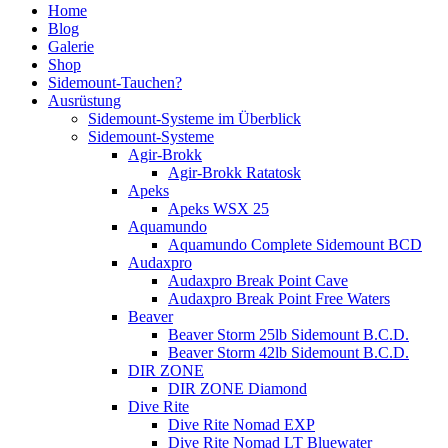
Home
Blog
Galerie
Shop
Sidemount-Tauchen?
Ausrüstung
Sidemount-Systeme im Überblick
Sidemount-Systeme
Agir-Brokk
Agir-Brokk Ratatosk
Apeks
Apeks WSX 25
Aquamundo
Aquamundo Complete Sidemount BCD
Audaxpro
Audaxpro Break Point Cave
Audaxpro Break Point Free Waters
Beaver
Beaver Storm 25lb Sidemount B.C.D.
Beaver Storm 42lb Sidemount B.C.D.
DIR ZONE
DIR ZONE Diamond
Dive Rite
Dive Rite Nomad EXP
Dive Rite Nomad LT Bluewater