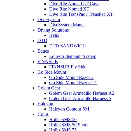
Dive Rite Nomad LT Cave
Dive Rite Nomad XT
Dive Rite TransPac / TransPac XT
DiveSystem
DiveSystem Manta
Diving Solutions
Helix
DTD
DTD SANDWICH
Eques
Eques Sidemount System
FINNSUB
FINNSUB Fly Side
Go Side Mount
Go Side Mount Razor 2
Go Side Mount Razor 2.1
Golem Gear
Golem Gear Armadillo Harness A2
Golem Gear Armadillo Harness S
Halcyon
Halcyon Contour SM
Hollis
Hollis SMS 50
Hollis SMS 50 Sport
Hollis SMS 75