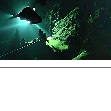
com
erreichbar.
ur aufgrund der
alten Galerie
und 