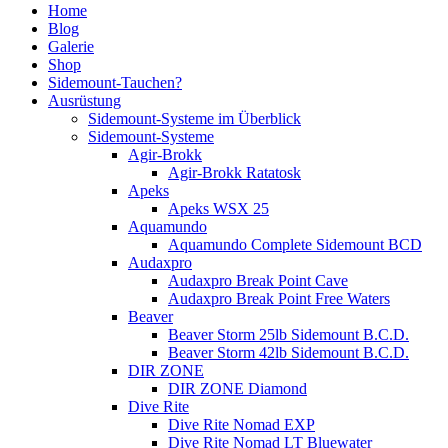
Home
Blog
Galerie
Shop
Sidemount-Tauchen?
Ausrüstung
Sidemount-Systeme im Überblick
Sidemount-Systeme
Agir-Brokk
Agir-Brokk Ratatosk
Apeks
Apeks WSX 25
Aquamundo
Aquamundo Complete Sidemount BCD
Audaxpro
Audaxpro Break Point Cave
Audaxpro Break Point Free Waters
Beaver
Beaver Storm 25lb Sidemount B.C.D.
Beaver Storm 42lb Sidemount B.C.D.
DIR ZONE
DIR ZONE Diamond
Dive Rite
Dive Rite Nomad EXP
Dive Rite Nomad LT Bluewater