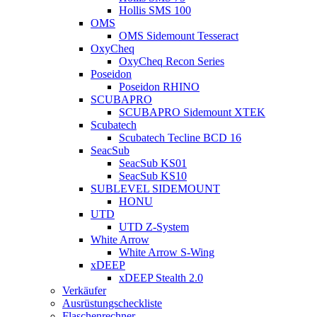
Hollis SMS 100
OMS
OMS Sidemount Tesseract
OxyCheq
OxyCheq Recon Series
Poseidon
Poseidon RHINO
SCUBAPRO
SCUBAPRO Sidemount XTEK
Scubatech
Scubatech Tecline BCD 16
SeacSub
SeacSub KS01
SeacSub KS10
SUBLEVEL SIDEMOUNT
HONU
UTD
UTD Z-System
White Arrow
White Arrow S-Wing
xDEEP
xDEEP Stealth 2.0
Verkäufer
Ausrüstungscheckliste
Flaschenrechner