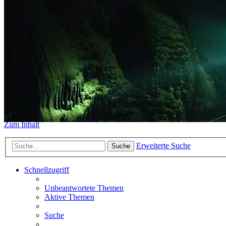
https://www.sidemount-forum.
Das alte Forum hier existiert n
Sidemount-Forum
Erlebe den Unterschied
Zum Inhalt
Erweiterte Suche
Suche
Schnellzugriff
Unbeantwortete Themen
Aktive Themen
Suche