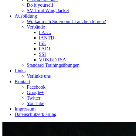
Do it yourself
SMT mit Wing-Jacket
Ausbildung
Wo kann ich Sidemount-Tauchen lernen?
Verbände
I.A.C.
IANTD
ISE
PADI
SSI
VDST/DTSA
Standard Trainingsübungen
Links
Verlinke uns
Kontakt
Facebook
Google+
Twitter
YouTube
Impressum
Datenschutzerklärung
Das Sidemount-Forum ist auf e