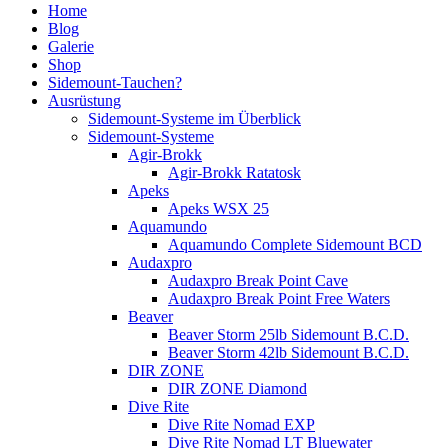
Home
Blog
Galerie
Shop
Sidemount-Tauchen?
Ausrüstung
Sidemount-Systeme im Überblick
Sidemount-Systeme
Agir-Brokk
Agir-Brokk Ratatosk
Apeks
Apeks WSX 25
Aquamundo
Aquamundo Complete Sidemount BCD
Audaxpro
Audaxpro Break Point Cave
Audaxpro Break Point Free Waters
Beaver
Beaver Storm 25lb Sidemount B.C.D.
Beaver Storm 42lb Sidemount B.C.D.
DIR ZONE
DIR ZONE Diamond
Dive Rite
Dive Rite Nomad EXP
Dive Rite Nomad LT Bluewater