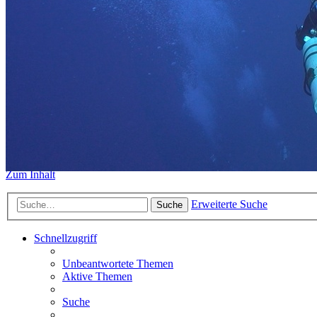
https://www.sidemount-forum.
Das alte Forum hier existiert n
Sidemount-Forum
Erlebe den Unterschied
Zum Inhalt
Erweiterte Suche
Suche
Schnellzugriff
Unbeantwortete Themen
Aktive Themen
Suche