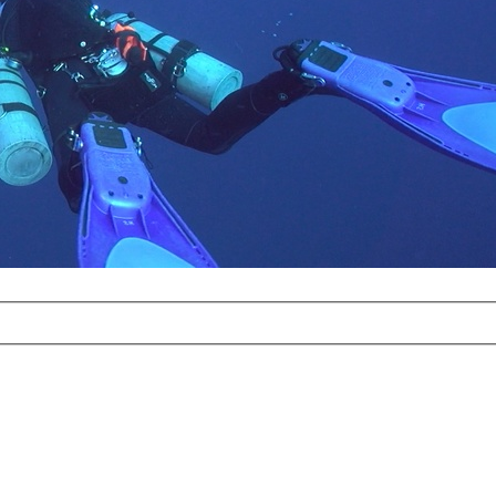
com
erreichbar.
ur aufgrund der
alten Galerie
und 