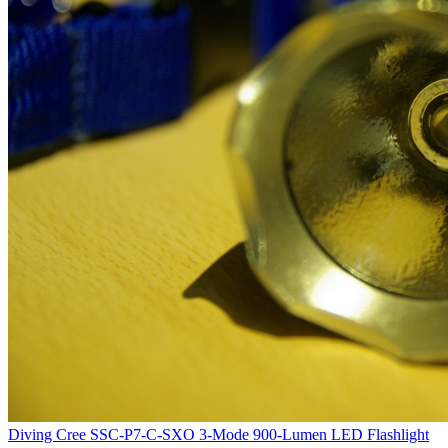
Diving Cree SSC-P7-C-SXO 3-Mode 900-Lumen LED Flashlight