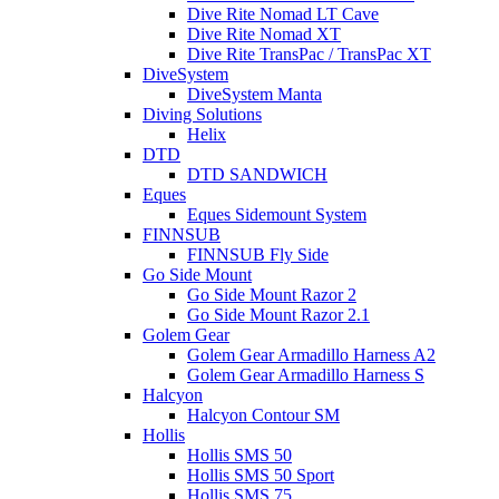
Dive Rite Nomad LT Cave
Dive Rite Nomad XT
Dive Rite TransPac / TransPac XT
DiveSystem
DiveSystem Manta
Diving Solutions
Helix
DTD
DTD SANDWICH
Eques
Eques Sidemount System
FINNSUB
FINNSUB Fly Side
Go Side Mount
Go Side Mount Razor 2
Go Side Mount Razor 2.1
Golem Gear
Golem Gear Armadillo Harness A2
Golem Gear Armadillo Harness S
Halcyon
Halcyon Contour SM
Hollis
Hollis SMS 50
Hollis SMS 50 Sport
Hollis SMS 75