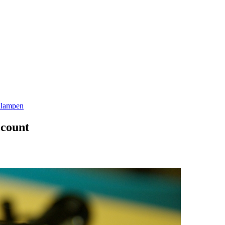
alampen
ccount