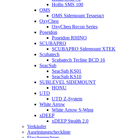
Hollis SMS 100
OMS
OMS Sidemount Tesseract
OxyCheq
OxyCheq Recon Series
Poseidon
Poseidon RHINO
SCUBAPRO
SCUBAPRO Sidemount XTEK
Scubatech
Scubatech Tecline BCD 16
SeacSub
SeacSub KS01
SeacSub KS10
SUBLEVEL SIDEMOUNT
HONU
UTD
UTD Z-System
White Arrow
White Arrow S-Wing
xDEEP
xDEEP Stealth 2.0
Verkäufer
Ausrüstungscheckliste
Flaschenrechner