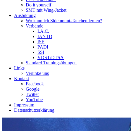
Do it yourself
SMT mit Wing-Jacket
Ausbildung
Wo kann ich Sidemount-Tauchen lernen?
Verbände
I.A.C.
IANTD
ISE
PADI
SSI
VDST/DTSA
Standard Trainingsübungen
Links
Verlinke uns
Kontakt
Facebook
Google+
Twitter
YouTube
Impressum
Datenschutzerklärung
Das Sidemount-Forum ist auf e