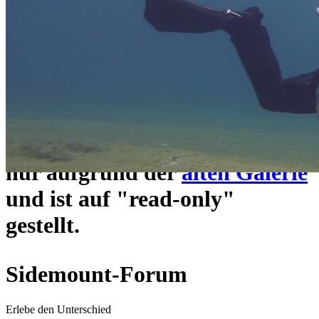
ein neues Forensystem
umgezogen und wie gewohnt
unter
https://www.sidemount-
forum.com
erreichbar.
Das alte Forum hier existiert
nur aufgrund der
alten Galerie
und ist auf "read-only"
gestellt.
Sidemount-Forum
Erlebe den Unterschied