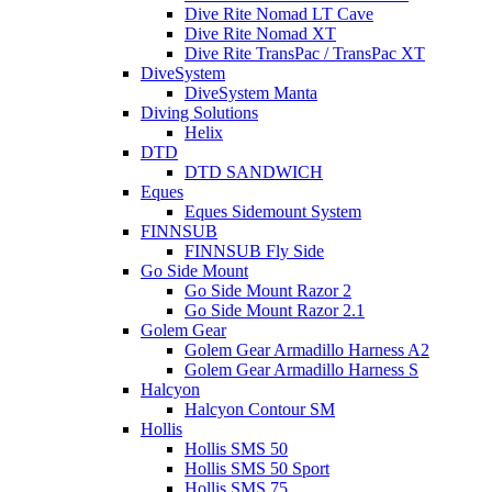
Dive Rite Nomad LT Cave
Dive Rite Nomad XT
Dive Rite TransPac / TransPac XT
DiveSystem
DiveSystem Manta
Diving Solutions
Helix
DTD
DTD SANDWICH
Eques
Eques Sidemount System
FINNSUB
FINNSUB Fly Side
Go Side Mount
Go Side Mount Razor 2
Go Side Mount Razor 2.1
Golem Gear
Golem Gear Armadillo Harness A2
Golem Gear Armadillo Harness S
Halcyon
Halcyon Contour SM
Hollis
Hollis SMS 50
Hollis SMS 50 Sport
Hollis SMS 75