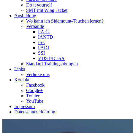
Do it yourself
SMT mit Wing-Jacket
Ausbildung
Wo kann ich Sidemount-Tauchen lernen?
Verbände
I.A.C.
IANTD
ISE
PADI
SSI
VDST/DTSA
Standard Trainingsübungen
Links
Verlinke uns
Kontakt
Facebook
Google+
Twitter
YouTube
Impressum
Datenschutzerklärung
Das Sidemount-Forum ist auf