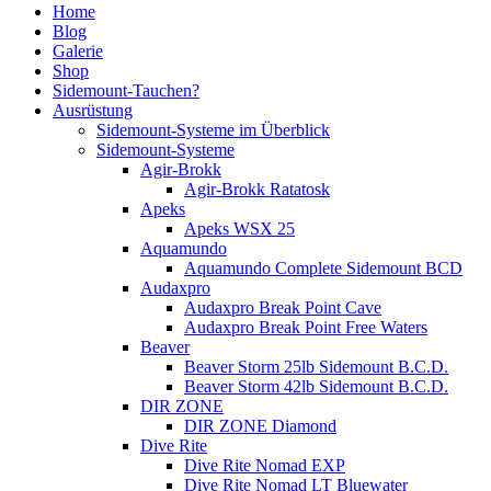
Home
Blog
Galerie
Shop
Sidemount-Tauchen?
Ausrüstung
Sidemount-Systeme im Überblick
Sidemount-Systeme
Agir-Brokk
Agir-Brokk Ratatosk
Apeks
Apeks WSX 25
Aquamundo
Aquamundo Complete Sidemount BCD
Audaxpro
Audaxpro Break Point Cave
Audaxpro Break Point Free Waters
Beaver
Beaver Storm 25lb Sidemount B.C.D.
Beaver Storm 42lb Sidemount B.C.D.
DIR ZONE
DIR ZONE Diamond
Dive Rite
Dive Rite Nomad EXP
Dive Rite Nomad LT Bluewater