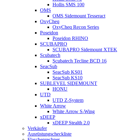
Hollis SMS 100
OMS
OMS Sidemount Tesseract
OxyCheq
OxyCheq Recon Series
Poseidon
Poseidon RHINO
SCUBAPRO
SCUBAPRO Sidemount XTEK
Scubatech
Scubatech Tecline BCD 16
SeacSub
SeacSub KS01
SeacSub KS10
SUBLEVEL SIDEMOUNT
HONU
UTD
UTD Z-System
White Arrow
White Arrow S-Wing
xDEEP
xDEEP Stealth 2.0
Verkäufer
Ausrüstungscheckliste
Flaschenrechner