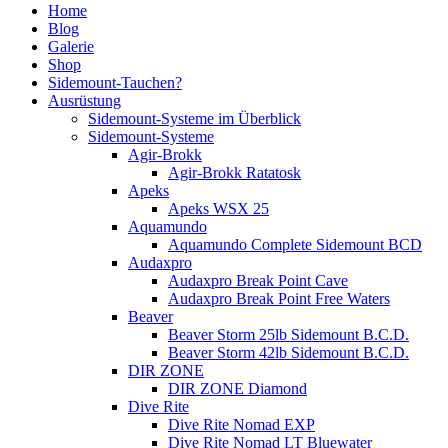
Home
Blog
Galerie
Shop
Sidemount-Tauchen?
Ausrüstung
Sidemount-Systeme im Überblick
Sidemount-Systeme
Agir-Brokk
Agir-Brokk Ratatosk
Apeks
Apeks WSX 25
Aquamundo
Aquamundo Complete Sidemount BCD
Audaxpro
Audaxpro Break Point Cave
Audaxpro Break Point Free Waters
Beaver
Beaver Storm 25lb Sidemount B.C.D.
Beaver Storm 42lb Sidemount B.C.D.
DIR ZONE
DIR ZONE Diamond
Dive Rite
Dive Rite Nomad EXP
Dive Rite Nomad LT Bluewater