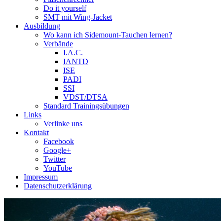
Do it yourself
SMT mit Wing-Jacket
Ausbildung
Wo kann ich Sidemount-Tauchen lernen?
Verbände
I.A.C.
IANTD
ISE
PADI
SSI
VDST/DTSA
Standard Trainingsübungen
Links
Verlinke uns
Kontakt
Facebook
Google+
Twitter
YouTube
Impressum
Datenschutzerklärung
Das Sidemount-Forum ist auf