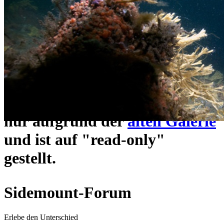
ein neues Forensystem
umgezogen und wie gewohnt
unter
https://www.sidemount-
forum.com
erreichbar.
Das alte Forum hier existiert
nur aufgrund der
alten Galerie
und ist auf "read-only"
gestellt.
Sidemount-Forum
Erlebe den Unterschied