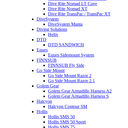
Dive Rite Nomad LT Cave
Dive Rite Nomad XT
Dive Rite TransPac / TransPac XT
DiveSystem
DiveSystem Manta
Diving Solutions
Helix
DTD
DTD SANDWICH
Eques
Eques Sidemount System
FINNSUB
FINNSUB Fly Side
Go Side Mount
Go Side Mount Razor 2
Go Side Mount Razor 2.1
Golem Gear
Golem Gear Armadillo Harness A2
Golem Gear Armadillo Harness S
Halcyon
Halcyon Contour SM
Hollis
Hollis SMS 50
Hollis SMS 50 Sport
Hollis SMS 75