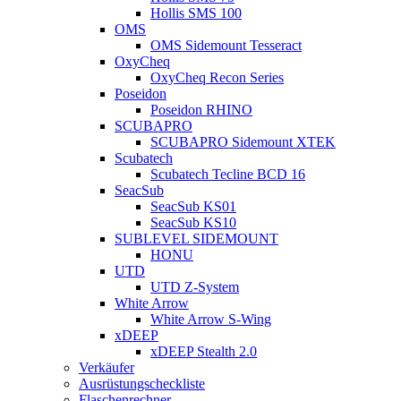
Hollis SMS 100
OMS
OMS Sidemount Tesseract
OxyCheq
OxyCheq Recon Series
Poseidon
Poseidon RHINO
SCUBAPRO
SCUBAPRO Sidemount XTEK
Scubatech
Scubatech Tecline BCD 16
SeacSub
SeacSub KS01
SeacSub KS10
SUBLEVEL SIDEMOUNT
HONU
UTD
UTD Z-System
White Arrow
White Arrow S-Wing
xDEEP
xDEEP Stealth 2.0
Verkäufer
Ausrüstungscheckliste
Flaschenrechner