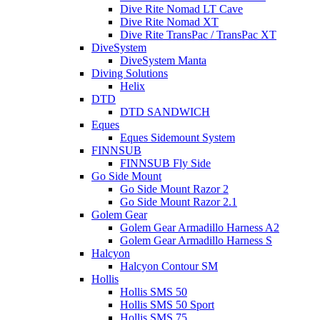
Dive Rite Nomad LT Cave
Dive Rite Nomad XT
Dive Rite TransPac / TransPac XT
DiveSystem
DiveSystem Manta
Diving Solutions
Helix
DTD
DTD SANDWICH
Eques
Eques Sidemount System
FINNSUB
FINNSUB Fly Side
Go Side Mount
Go Side Mount Razor 2
Go Side Mount Razor 2.1
Golem Gear
Golem Gear Armadillo Harness A2
Golem Gear Armadillo Harness S
Halcyon
Halcyon Contour SM
Hollis
Hollis SMS 50
Hollis SMS 50 Sport
Hollis SMS 75