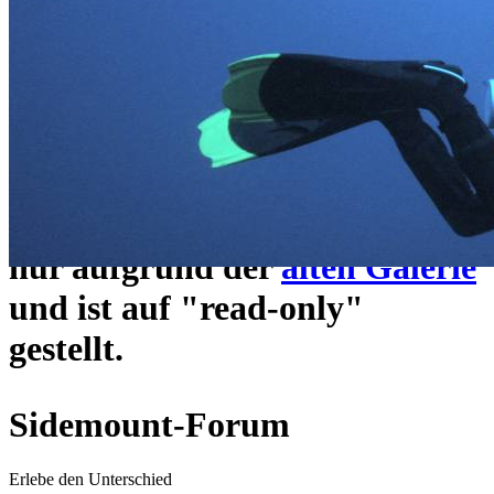
ein neues Forensystem
umgezogen und wie gewohnt
unter
https://www.sidemount-
forum.com
erreichbar.
Das alte Forum hier existiert
nur aufgrund der
alten Galerie
und ist auf "read-only"
gestellt.
Sidemount-Forum
Erlebe den Unterschied