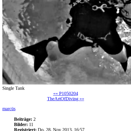
Single Tank
«« P1050204
TheArtOfDiving »»
marcüs
Beiträge:
2
Bilder:
11
Registriert:
Do, 28. Nov 2013, 16:57