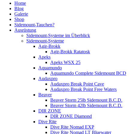
Home
Blog
Galerie
Shop
Sidemount-Tauchen?
Ausrüstung
Sidemount-Systeme im Überblick
Sidemount-Systeme
Agir-Brokk
Agir-Brokk Ratatosk
Apeks
Apeks WSX 25
Aquamundo
Aquamundo Complete Sidemount BCD
Audaxpro
Audaxpro Break Point Cave
Audaxpro Break Point Free Waters
Beaver
Beaver Storm 25lb Sidemount B.C.D.
Beaver Storm 42lb Sidemount B.C.D.
DIR ZONE
DIR ZONE Diamond
Dive Rite
Dive Rite Nomad EXP
Dive Rite Nomad LT Bluewater