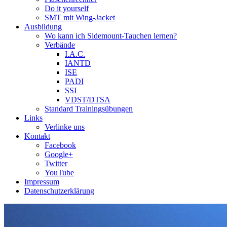
Do it yourself
SMT mit Wing-Jacket
Ausbildung
Wo kann ich Sidemount-Tauchen lernen?
Verbände
I.A.C.
IANTD
ISE
PADI
SSI
VDST/DTSA
Standard Trainingsübungen
Links
Verlinke uns
Kontakt
Facebook
Google+
Twitter
YouTube
Impressum
Datenschutzerklärung
Das Sidemount-Forum ist auf