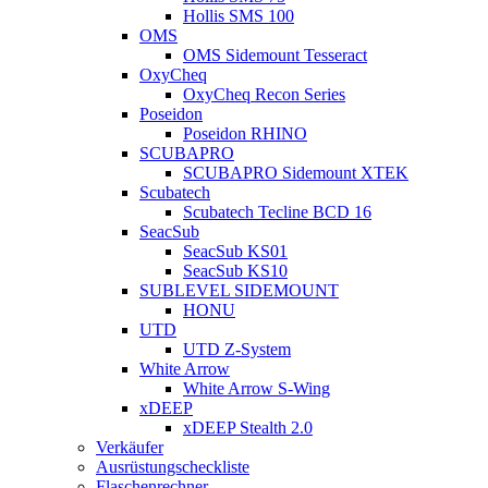
Hollis SMS 100
OMS
OMS Sidemount Tesseract
OxyCheq
OxyCheq Recon Series
Poseidon
Poseidon RHINO
SCUBAPRO
SCUBAPRO Sidemount XTEK
Scubatech
Scubatech Tecline BCD 16
SeacSub
SeacSub KS01
SeacSub KS10
SUBLEVEL SIDEMOUNT
HONU
UTD
UTD Z-System
White Arrow
White Arrow S-Wing
xDEEP
xDEEP Stealth 2.0
Verkäufer
Ausrüstungscheckliste
Flaschenrechner