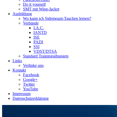
Do it yourself
SMT mit Wing-Jacket
Ausbildung
Wo kann ich Sidemount-Tauchen lernen?
Verbände
I.A.C.
IANTD
ISE
PADI
SSI
VDST/DTSA
Standard Trainingsübungen
Links
Verlinke uns
Kontakt
Facebook
Google+
Twitter
YouTube
Impressum
Datenschutzerklärung
Das Sidemount-Forum ist auf e