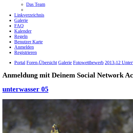
Das Team
Linkverzeichnis
Galerie
FAQ
Kalender
Regeln
Benutzer Karte
Anmelden
Registrieren
Portal
Foren-Übersicht
Galerie
Fotowettbewerb
2013-12 Unter
Anmeldung mit Deinem Social Network A
unterwasser 05