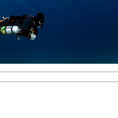
com
erreichbar.
ur aufgrund der
alten Galerie
und 