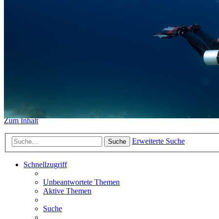
https://www.sidemount-forum.
Das alte Forum hier existiert n
Sidemount-Forum
Erlebe den Unterschied
Zum Inhalt
Erweiterte Suche
Suche
Schnellzugriff
Unbeantwortete Themen
Aktive Themen
Suche