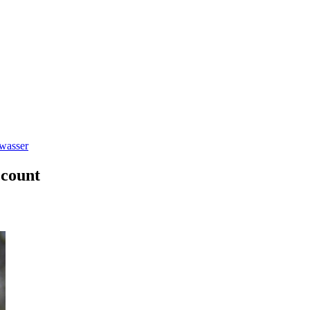
wasser
ccount