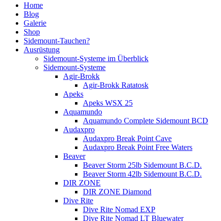
Home
Blog
Galerie
Shop
Sidemount-Tauchen?
Ausrüstung
Sidemount-Systeme im Überblick
Sidemount-Systeme
Agir-Brokk
Agir-Brokk Ratatosk
Apeks
Apeks WSX 25
Aquamundo
Aquamundo Complete Sidemount BCD
Audaxpro
Audaxpro Break Point Cave
Audaxpro Break Point Free Waters
Beaver
Beaver Storm 25lb Sidemount B.C.D.
Beaver Storm 42lb Sidemount B.C.D.
DIR ZONE
DIR ZONE Diamond
Dive Rite
Dive Rite Nomad EXP
Dive Rite Nomad LT Bluewater