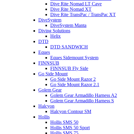
Dive Rite Nomad LT Cave
Dive Rite Nomad XT
Dive Rite TransPac / TransPac XT
DiveSystem
DiveSystem Manta
Diving Solutions
Helix
DTD
DTD SANDWICH
Eques
Eques Sidemount System
FINNSUB
FINNSUB Fly Side
Go Side Mount
Go Side Mount Razor 2
Go Side Mount Razor 2.1
Golem Gear
Golem Gear Armadillo Harness A2
Golem Gear Armadillo Harness S
Halcyon
Halcyon Contour SM
Hollis
Hollis SMS 50
Hollis SMS 50 Sport
Hollis SMS 75