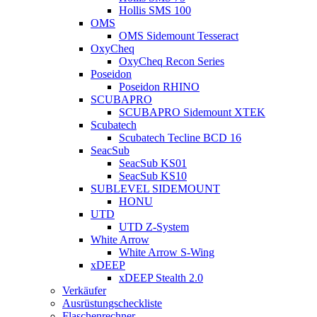
Hollis SMS 100
OMS
OMS Sidemount Tesseract
OxyCheq
OxyCheq Recon Series
Poseidon
Poseidon RHINO
SCUBAPRO
SCUBAPRO Sidemount XTEK
Scubatech
Scubatech Tecline BCD 16
SeacSub
SeacSub KS01
SeacSub KS10
SUBLEVEL SIDEMOUNT
HONU
UTD
UTD Z-System
White Arrow
White Arrow S-Wing
xDEEP
xDEEP Stealth 2.0
Verkäufer
Ausrüstungscheckliste
Flaschenrechner