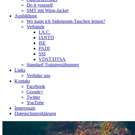
Do it yourself
SMT mit Wing-Jacket
Ausbildung
Wo kann ich Sidemount-Tauchen lernen?
Verbände
I.A.C.
IANTD
ISE
PADI
SSI
VDST/DTSA
Standard Trainingsübungen
Links
Verlinke uns
Kontakt
Facebook
Google+
Twitter
YouTube
Impressum
Datenschutzerklärung
Das Sidemount-Forum ist auf