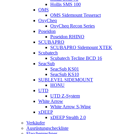
Hollis SMS 100
OMS
OMS Sidemount Tesseract
OxyCheq
OxyCheq Recon Series
Poseidon
Poseidon RHINO
SCUBAPRO
SCUBAPRO Sidemount XTEK
Scubatech
Scubatech Tecline BCD 16
SeacSub
SeacSub KS01
SeacSub KS10
SUBLEVEL SIDEMOUNT
HONU
UTD
UTD Z-System
White Arrow
White Arrow S-Wing
xDEEP
xDEEP Stealth 2.0
Verkäufer
Ausrüstungscheckliste
Flaschenrechner