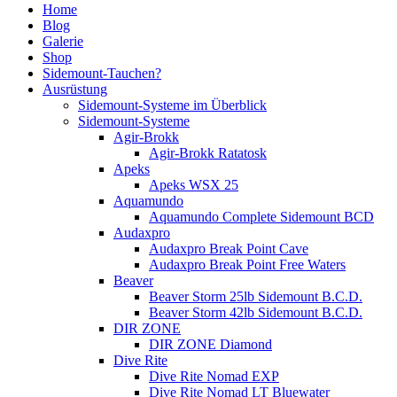
Home
Blog
Galerie
Shop
Sidemount-Tauchen?
Ausrüstung
Sidemount-Systeme im Überblick
Sidemount-Systeme
Agir-Brokk
Agir-Brokk Ratatosk
Apeks
Apeks WSX 25
Aquamundo
Aquamundo Complete Sidemount BCD
Audaxpro
Audaxpro Break Point Cave
Audaxpro Break Point Free Waters
Beaver
Beaver Storm 25lb Sidemount B.C.D.
Beaver Storm 42lb Sidemount B.C.D.
DIR ZONE
DIR ZONE Diamond
Dive Rite
Dive Rite Nomad EXP
Dive Rite Nomad LT Bluewater