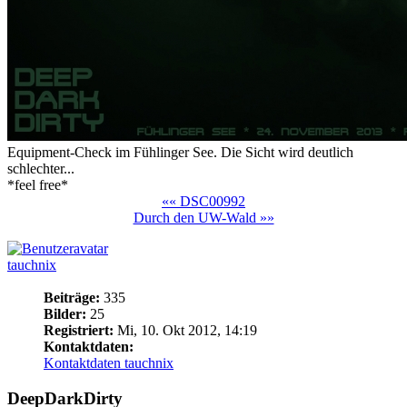
Equipment-Check im Fühlinger See. Die Sicht wird deutlich
schlechter...
*feel free*
«« DSC00992
Durch den UW-Wald »»
tauchnix
Beiträge:
335
Bilder:
25
Registriert:
Mi, 10. Okt 2012, 14:19
Kontaktdaten:
Kontaktdaten tauchnix
DeepDarkDirty