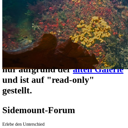
ein neues Forensystem
umgezogen und wie gewohnt
unter
https://www.sidemount-
forum.com
erreichbar.
Das alte Forum hier existiert
nur aufgrund der
alten Galerie
und ist auf "read-only"
gestellt.
Sidemount-Forum
Erlebe den Unterschied