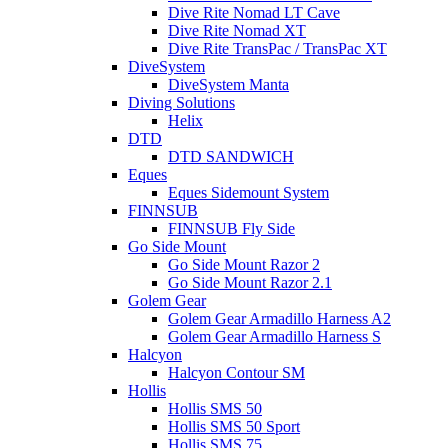
Dive Rite Nomad LT Cave
Dive Rite Nomad XT
Dive Rite TransPac / TransPac XT
DiveSystem
DiveSystem Manta
Diving Solutions
Helix
DTD
DTD SANDWICH
Eques
Eques Sidemount System
FINNSUB
FINNSUB Fly Side
Go Side Mount
Go Side Mount Razor 2
Go Side Mount Razor 2.1
Golem Gear
Golem Gear Armadillo Harness A2
Golem Gear Armadillo Harness S
Halcyon
Halcyon Contour SM
Hollis
Hollis SMS 50
Hollis SMS 50 Sport
Hollis SMS 75