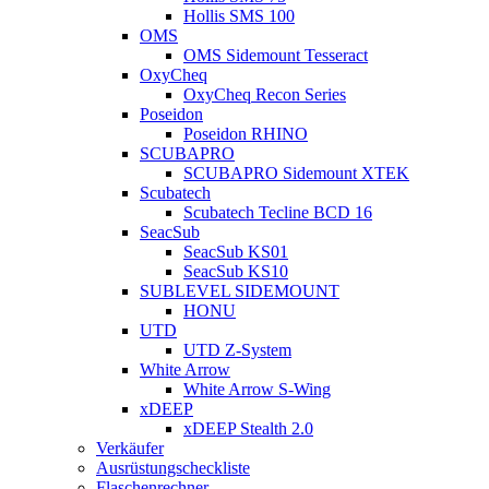
Hollis SMS 100
OMS
OMS Sidemount Tesseract
OxyCheq
OxyCheq Recon Series
Poseidon
Poseidon RHINO
SCUBAPRO
SCUBAPRO Sidemount XTEK
Scubatech
Scubatech Tecline BCD 16
SeacSub
SeacSub KS01
SeacSub KS10
SUBLEVEL SIDEMOUNT
HONU
UTD
UTD Z-System
White Arrow
White Arrow S-Wing
xDEEP
xDEEP Stealth 2.0
Verkäufer
Ausrüstungscheckliste
Flaschenrechner