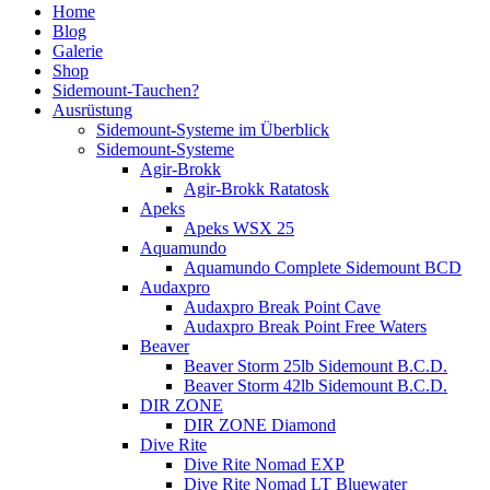
Home
Blog
Galerie
Shop
Sidemount-Tauchen?
Ausrüstung
Sidemount-Systeme im Überblick
Sidemount-Systeme
Agir-Brokk
Agir-Brokk Ratatosk
Apeks
Apeks WSX 25
Aquamundo
Aquamundo Complete Sidemount BCD
Audaxpro
Audaxpro Break Point Cave
Audaxpro Break Point Free Waters
Beaver
Beaver Storm 25lb Sidemount B.C.D.
Beaver Storm 42lb Sidemount B.C.D.
DIR ZONE
DIR ZONE Diamond
Dive Rite
Dive Rite Nomad EXP
Dive Rite Nomad LT Bluewater