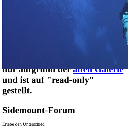
ein neues Forensystem
umgezogen und wie gewohnt
unter
https://www.sidemount-
forum.com
erreichbar.
Das alte Forum hier existiert
nur aufgrund der
alten Galerie
und ist auf "read-only"
gestellt.
Sidemount-Forum
Erlebe den Unterschied