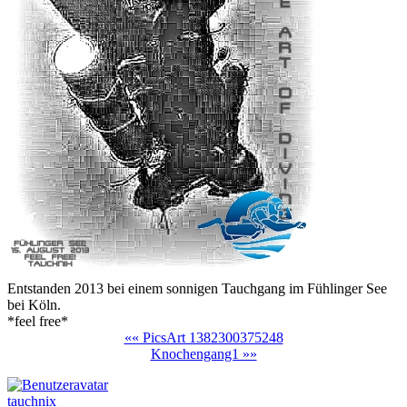
Entstanden 2013 bei einem sonnigen Tauchgang im Fühlinger See
bei Köln.
*feel free*
«« PicsArt 1382300375248
Knochengang1 »»
tauchnix