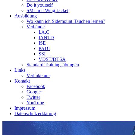
Do it yourself
SMT mit Wing-Jacket
Ausbildung
Wo kann ich Sidemount-Tauchen lernen?
Verbände
I.A.C.
IANTD
ISE
PADI
SSI
VDST/DTSA
Standard Trainingsübungen
Links
Verlinke uns
Kontakt
Facebook
Google+
Twitter
YouTube
Impressum
Datenschutzerklärung
Das Sidemount-Forum ist auf