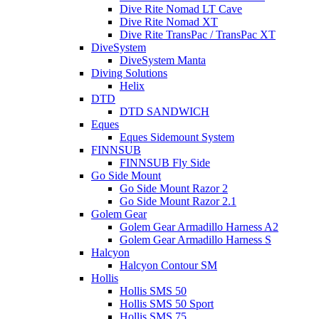
Dive Rite Nomad LT Cave
Dive Rite Nomad XT
Dive Rite TransPac / TransPac XT
DiveSystem
DiveSystem Manta
Diving Solutions
Helix
DTD
DTD SANDWICH
Eques
Eques Sidemount System
FINNSUB
FINNSUB Fly Side
Go Side Mount
Go Side Mount Razor 2
Go Side Mount Razor 2.1
Golem Gear
Golem Gear Armadillo Harness A2
Golem Gear Armadillo Harness S
Halcyon
Halcyon Contour SM
Hollis
Hollis SMS 50
Hollis SMS 50 Sport
Hollis SMS 75