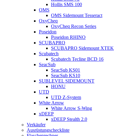
Hollis SMS 100
OMS
OMS Sidemount Tesseract
OxyCheq
OxyCheq Recon Series
Poseidon
Poseidon RHINO
SCUBAPRO
SCUBAPRO Sidemount XTEK
Scubatech
Scubatech Tecline BCD 16
SeacSub
SeacSub KS01
SeacSub KS10
SUBLEVEL SIDEMOUNT
HONU
UTD
UTD Z-System
White Arrow
White Arrow S-Wing
xDEEP
xDEEP Stealth 2.0
Verkäufer
Ausrüstungscheckliste
Flaschenrechner