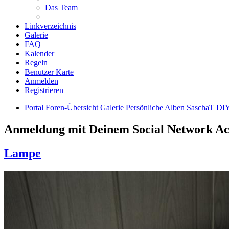
Das Team
Linkverzeichnis
Galerie
FAQ
Kalender
Regeln
Benutzer Karte
Anmelden
Registrieren
Portal
Foren-Übersicht
Galerie
Persönliche Alben
SaschaT
DIY
Anmeldung mit Deinem Social Network A
Lampe