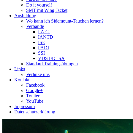
Do it yourself
SMT mit Wing-Jacket
Ausbildung
Wo kann ich Sidemount-Tauchen lernen?
Verbände
I.A.C.
IANTD
ISE
PADI
SSI
VDST/DTSA
Standard Trainingsübungen
Links
Verlinke uns
Kontakt
Facebook
Google+
Twitter
YouTube
Impressum
Datenschutzerklärung
Das Sidemount-Forum ist auf e