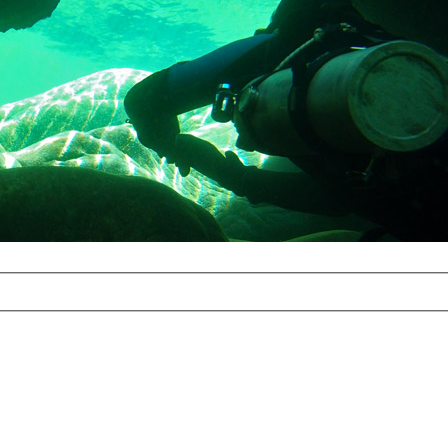
com
erreichbar.
ur aufgrund der
alten Galerie
und 