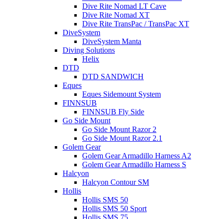
Dive Rite Nomad LT Cave
Dive Rite Nomad XT
Dive Rite TransPac / TransPac XT
DiveSystem
DiveSystem Manta
Diving Solutions
Helix
DTD
DTD SANDWICH
Eques
Eques Sidemount System
FINNSUB
FINNSUB Fly Side
Go Side Mount
Go Side Mount Razor 2
Go Side Mount Razor 2.1
Golem Gear
Golem Gear Armadillo Harness A2
Golem Gear Armadillo Harness S
Halcyon
Halcyon Contour SM
Hollis
Hollis SMS 50
Hollis SMS 50 Sport
Hollis SMS 75