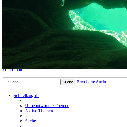
https://www.sidemount-forum.
Das alte Forum hier existiert n
Sidemount-Forum
Erlebe den Unterschied
Zum Inhalt
Erweiterte Suche
Suche
Schnellzugriff
Unbeantwortete Themen
Aktive Themen
Suche