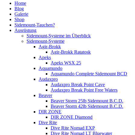
Home
Blog
Galerie
Shop
Sidemount-Tauchen?
Ausrüstung
Sidemount-Systeme im Überblick
Sidemount-Systeme
Agir-Brokk
Agir-Brokk Ratatosk
Apeks
Apeks WSX 25
Aquamundo
Aquamundo Complete Sidemount BCD
Audaxpro
Audaxpro Break Point Cave
Audaxpro Break Point Free Waters
Beaver
Beaver Storm 25lb Sidemount B.C.D.
Beaver Storm 42lb Sidemount B.C.D.
DIR ZONE
DIR ZONE Diamond
Dive Rite
Dive Rite Nomad EXP
Dive Rite Nomad LT Bluewater