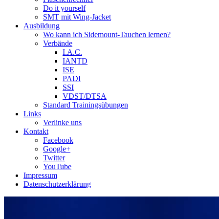
Do it yourself
SMT mit Wing-Jacket
Ausbildung
Wo kann ich Sidemount-Tauchen lernen?
Verbände
I.A.C.
IANTD
ISE
PADI
SSI
VDST/DTSA
Standard Trainingsübungen
Links
Verlinke uns
Kontakt
Facebook
Google+
Twitter
YouTube
Impressum
Datenschutzerklärung
Das Sidemount-Forum ist auf