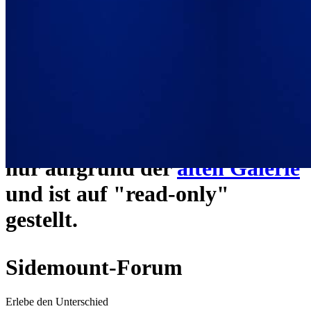
ein neues Forensystem
umgezogen und wie gewohnt
unter
https://www.sidemount-
forum.com
erreichbar.
Das alte Forum hier existiert
nur aufgrund der
alten Galerie
und ist auf "read-only"
gestellt.
Sidemount-Forum
Erlebe den Unterschied