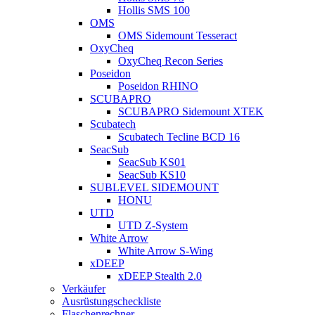
Hollis SMS 100
OMS
OMS Sidemount Tesseract
OxyCheq
OxyCheq Recon Series
Poseidon
Poseidon RHINO
SCUBAPRO
SCUBAPRO Sidemount XTEK
Scubatech
Scubatech Tecline BCD 16
SeacSub
SeacSub KS01
SeacSub KS10
SUBLEVEL SIDEMOUNT
HONU
UTD
UTD Z-System
White Arrow
White Arrow S-Wing
xDEEP
xDEEP Stealth 2.0
Verkäufer
Ausrüstungscheckliste
Flaschenrechner