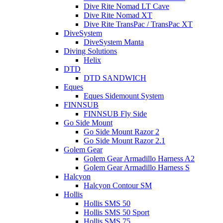
Dive Rite Nomad LT Cave
Dive Rite Nomad XT
Dive Rite TransPac / TransPac XT
DiveSystem
DiveSystem Manta
Diving Solutions
Helix
DTD
DTD SANDWICH
Eques
Eques Sidemount System
FINNSUB
FINNSUB Fly Side
Go Side Mount
Go Side Mount Razor 2
Go Side Mount Razor 2.1
Golem Gear
Golem Gear Armadillo Harness A2
Golem Gear Armadillo Harness S
Halcyon
Halcyon Contour SM
Hollis
Hollis SMS 50
Hollis SMS 50 Sport
Hollis SMS 75