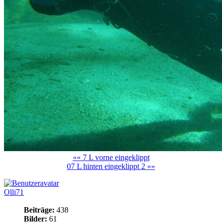
«« 7 L vorne eingeklippt
07 L hinten eingeklippt 2 »»
Olli71
Beiträge:
438
Bilder:
61