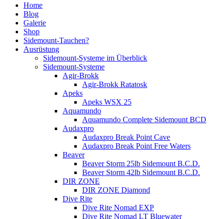
Home
Blog
Galerie
Shop
Sidemount-Tauchen?
Ausrüstung
Sidemount-Systeme im Überblick
Sidemount-Systeme
Agir-Brokk
Agir-Brokk Ratatosk
Apeks
Apeks WSX 25
Aquamundo
Aquamundo Complete Sidemount BCD
Audaxpro
Audaxpro Break Point Cave
Audaxpro Break Point Free Waters
Beaver
Beaver Storm 25lb Sidemount B.C.D.
Beaver Storm 42lb Sidemount B.C.D.
DIR ZONE
DIR ZONE Diamond
Dive Rite
Dive Rite Nomad EXP
Dive Rite Nomad LT Bluewater