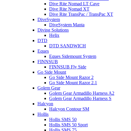
Dive Rite Nomad LT Cave
Dive Rite Nomad XT
Dive Rite TransPac / TransPac XT
DiveSystem
DiveSystem Manta
Diving Solutions
Helix
DTD
DTD SANDWICH
Eques
Eques Sidemount System
FINNSUB
FINNSUB Fly Side
Go Side Mount
Go Side Mount Razor 2
Go Side Mount Razor 2.1
Golem Gear
Golem Gear Armadillo Harness A2
Golem Gear Armadillo Harness S
Halcyon
Halcyon Contour SM
Hollis
Hollis SMS 50
Hollis SMS 50 Sport
Hollis SMS 75