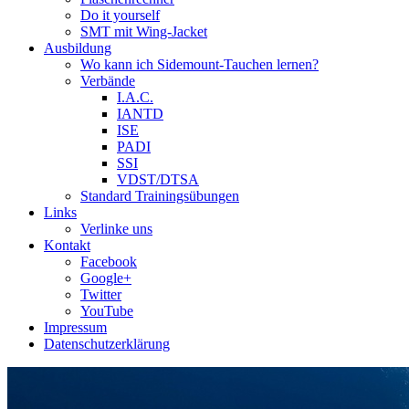
Do it yourself
SMT mit Wing-Jacket
Ausbildung
Wo kann ich Sidemount-Tauchen lernen?
Verbände
I.A.C.
IANTD
ISE
PADI
SSI
VDST/DTSA
Standard Trainingsübungen
Links
Verlinke uns
Kontakt
Facebook
Google+
Twitter
YouTube
Impressum
Datenschutzerklärung
Das Sidemount-Forum ist auf