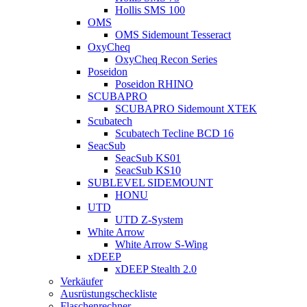
Hollis SMS 100
OMS
OMS Sidemount Tesseract
OxyCheq
OxyCheq Recon Series
Poseidon
Poseidon RHINO
SCUBAPRO
SCUBAPRO Sidemount XTEK
Scubatech
Scubatech Tecline BCD 16
SeacSub
SeacSub KS01
SeacSub KS10
SUBLEVEL SIDEMOUNT
HONU
UTD
UTD Z-System
White Arrow
White Arrow S-Wing
xDEEP
xDEEP Stealth 2.0
Verkäufer
Ausrüstungscheckliste
Flaschenrechner