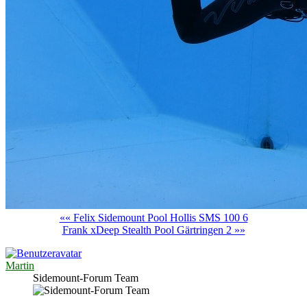
«« Felix Sidemount Pool Hollis SMS 100 6
Frank xDeep Stealth Pool Gärtringen 2 »»
Martin
Sidemount-Forum Team