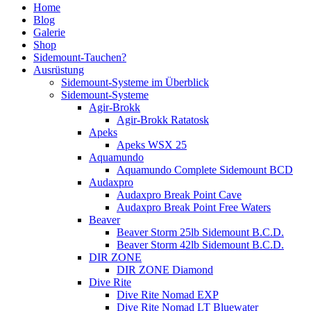
Home
Blog
Galerie
Shop
Sidemount-Tauchen?
Ausrüstung
Sidemount-Systeme im Überblick
Sidemount-Systeme
Agir-Brokk
Agir-Brokk Ratatosk
Apeks
Apeks WSX 25
Aquamundo
Aquamundo Complete Sidemount BCD
Audaxpro
Audaxpro Break Point Cave
Audaxpro Break Point Free Waters
Beaver
Beaver Storm 25lb Sidemount B.C.D.
Beaver Storm 42lb Sidemount B.C.D.
DIR ZONE
DIR ZONE Diamond
Dive Rite
Dive Rite Nomad EXP
Dive Rite Nomad LT Bluewater