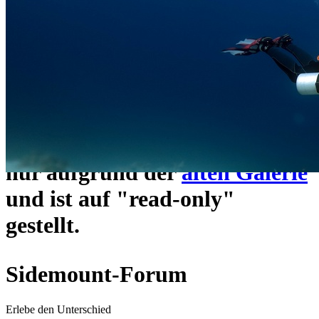
ein neues Forensystem
umgezogen und wie gewohnt
unter
https://www.sidemount-
forum.com
erreichbar.
Das alte Forum hier existiert
nur aufgrund der
alten Galerie
und ist auf "read-only"
gestellt.
Sidemount-Forum
Erlebe den Unterschied