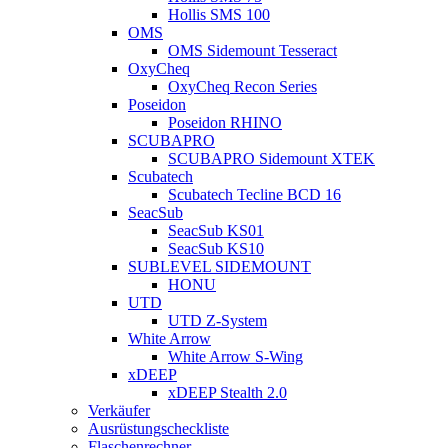
Hollis SMS 100
OMS
OMS Sidemount Tesseract
OxyCheq
OxyCheq Recon Series
Poseidon
Poseidon RHINO
SCUBAPRO
SCUBAPRO Sidemount XTEK
Scubatech
Scubatech Tecline BCD 16
SeacSub
SeacSub KS01
SeacSub KS10
SUBLEVEL SIDEMOUNT
HONU
UTD
UTD Z-System
White Arrow
White Arrow S-Wing
xDEEP
xDEEP Stealth 2.0
Verkäufer
Ausrüstungscheckliste
Flaschenrechner