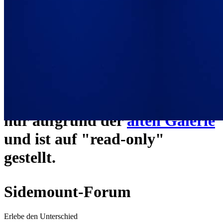
ein neues Forensystem
umgezogen und wie gewohnt
unter
https://www.sidemount-
forum.com
erreichbar.
Das alte Forum hier existiert
nur aufgrund der
alten Galerie
und ist auf "read-only"
gestellt.
Sidemount-Forum
Erlebe den Unterschied