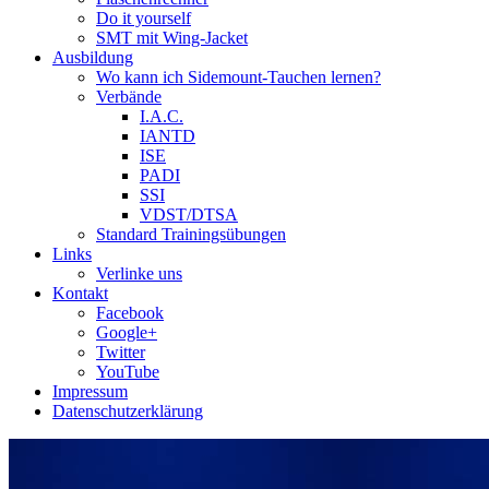
Do it yourself
SMT mit Wing-Jacket
Ausbildung
Wo kann ich Sidemount-Tauchen lernen?
Verbände
I.A.C.
IANTD
ISE
PADI
SSI
VDST/DTSA
Standard Trainingsübungen
Links
Verlinke uns
Kontakt
Facebook
Google+
Twitter
YouTube
Impressum
Datenschutzerklärung
Das Sidemount-Forum ist auf