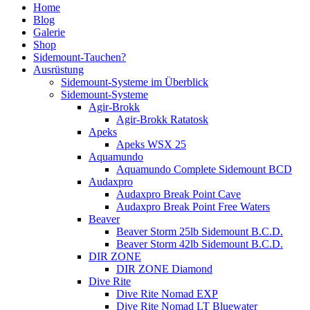
Home
Blog
Galerie
Shop
Sidemount-Tauchen?
Ausrüstung
Sidemount-Systeme im Überblick
Sidemount-Systeme
Agir-Brokk
Agir-Brokk Ratatosk
Apeks
Apeks WSX 25
Aquamundo
Aquamundo Complete Sidemount BCD
Audaxpro
Audaxpro Break Point Cave
Audaxpro Break Point Free Waters
Beaver
Beaver Storm 25lb Sidemount B.C.D.
Beaver Storm 42lb Sidemount B.C.D.
DIR ZONE
DIR ZONE Diamond
Dive Rite
Dive Rite Nomad EXP
Dive Rite Nomad LT Bluewater