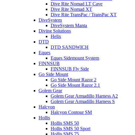
Dive Rite Nomad LT Cave
Dive Rite Nomad XT
Dive Rite TransPac / TransPac XT
DiveSystem
DiveSystem Manta
Diving Solutions
Helix
DTD
DTD SANDWICH
Eques
Eques Sidemount System
FINNSUB
FINNSUB Fly Side
Go Side Mount
Go Side Mount Razor 2
Go Side Mount Razor 2.1
Golem Gear
Golem Gear Armadillo Harness A2
Golem Gear Armadillo Harness S
Halcyon
Halcyon Contour SM
Hollis
Hollis SMS 50
Hollis SMS 50 Sport
Hollis SMS 75