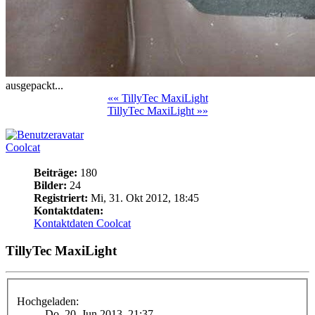
ausgepackt...
«« TillyTec MaxiLight
TillyTec MaxiLight »»
Coolcat
Beiträge:
180
Bilder:
24
Registriert:
Mi, 31. Okt 2012, 18:45
Kontaktdaten:
Kontaktdaten Coolcat
TillyTec MaxiLight
Hochgeladen:
Do, 20. Jun 2013, 21:37