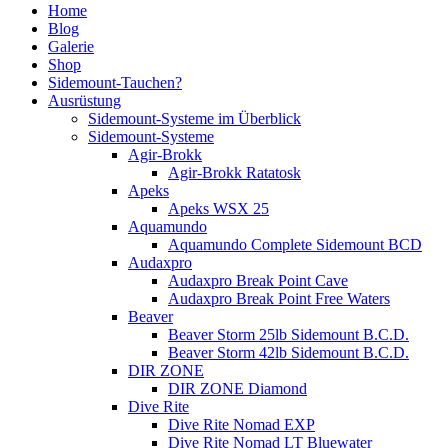
Home
Blog
Galerie
Shop
Sidemount-Tauchen?
Ausrüstung
Sidemount-Systeme im Überblick
Sidemount-Systeme
Agir-Brokk
Agir-Brokk Ratatosk
Apeks
Apeks WSX 25
Aquamundo
Aquamundo Complete Sidemount BCD
Audaxpro
Audaxpro Break Point Cave
Audaxpro Break Point Free Waters
Beaver
Beaver Storm 25lb Sidemount B.C.D.
Beaver Storm 42lb Sidemount B.C.D.
DIR ZONE
DIR ZONE Diamond
Dive Rite
Dive Rite Nomad EXP
Dive Rite Nomad LT Bluewater