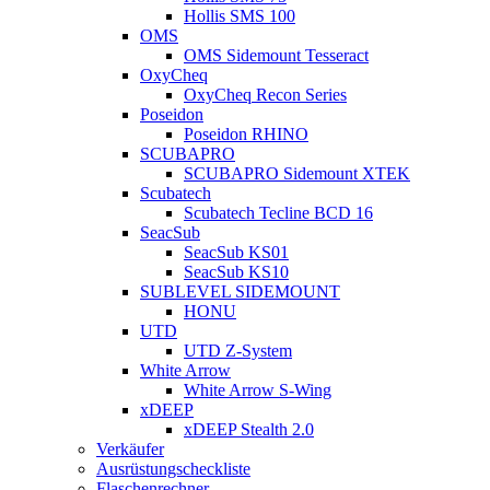
Hollis SMS 100
OMS
OMS Sidemount Tesseract
OxyCheq
OxyCheq Recon Series
Poseidon
Poseidon RHINO
SCUBAPRO
SCUBAPRO Sidemount XTEK
Scubatech
Scubatech Tecline BCD 16
SeacSub
SeacSub KS01
SeacSub KS10
SUBLEVEL SIDEMOUNT
HONU
UTD
UTD Z-System
White Arrow
White Arrow S-Wing
xDEEP
xDEEP Stealth 2.0
Verkäufer
Ausrüstungscheckliste
Flaschenrechner