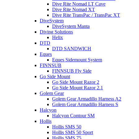
Dive Rite Nomad LT Cave
Dive Rite Nomad XT
Dive Rite TransPac / TransPac XT
DiveSystem
DiveSystem Manta
Diving Solutions
Helix
DTD
DTD SANDWICH
Eques
Eques Sidemount System
FINNSUB
FINNSUB Fly Side
Go Side Mount
Go Side Mount Razor 2
Go Side Mount Razor 2.1
Golem Gear
Golem Gear Armadillo Harness A2
Golem Gear Armadillo Harness S
Halcyon
Halcyon Contour SM
Hollis
Hollis SMS 50
Hollis SMS 50 Sport
Hollis SMS 75