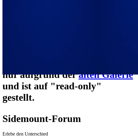
ein neues Forensystem
umgezogen und wie gewohnt
unter
https://www.sidemount-
forum.com
erreichbar.
Das alte Forum hier existiert
nur aufgrund der
alten Galerie
und ist auf "read-only"
gestellt.
Sidemount-Forum
Erlebe den Unterschied