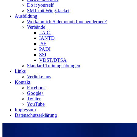
Do it yourself
SMT mit Wing-Jacket
Ausbildung
Wo kann ich Sidemount-Tauchen lernen?
Verbände
I.A.C.
IANTD
ISE
PADI
SSI
VDST/DTSA
Standard Trainingsübungen
Links
Verlinke uns
Kontakt
Facebook
Google+
Twitter
YouTube
Impressum
Datenschutzerklärung
Das Sidemount-Forum ist auf