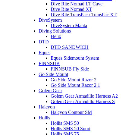
Dive Rite Nomad LT Cave
Dive Rite Nomad XT
Dive Rite TransPac / TransPac XT
DiveSystem
DiveSystem Manta
Diving Solutions
Helix
DTD
DTD SANDWICH
Eques
Eques Sidemount System
FINNSUB
FINNSUB Fly Side
Go Side Mount
Go Side Mount Razor 2
Go Side Mount Razor 2.1
Golem Gear
Golem Gear Armadillo Harness A2
Golem Gear Armadillo Harness S
Halcyon
Halcyon Contour SM
Hollis
Hollis SMS 50
Hollis SMS 50 Sport
Hollis SMS 75