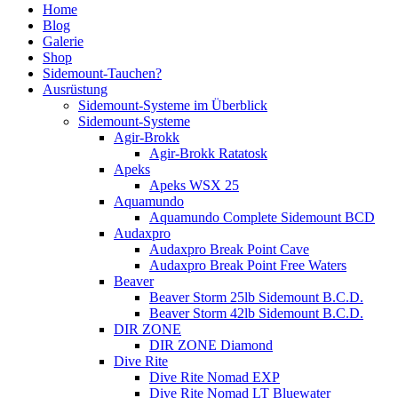
Home
Blog
Galerie
Shop
Sidemount-Tauchen?
Ausrüstung
Sidemount-Systeme im Überblick
Sidemount-Systeme
Agir-Brokk
Agir-Brokk Ratatosk
Apeks
Apeks WSX 25
Aquamundo
Aquamundo Complete Sidemount BCD
Audaxpro
Audaxpro Break Point Cave
Audaxpro Break Point Free Waters
Beaver
Beaver Storm 25lb Sidemount B.C.D.
Beaver Storm 42lb Sidemount B.C.D.
DIR ZONE
DIR ZONE Diamond
Dive Rite
Dive Rite Nomad EXP
Dive Rite Nomad LT Bluewater