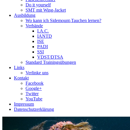
Do it yourself
SMT mit Wing-Jacket
Ausbildung
Wo kann ich Sidemount-Tauchen lernen?
Verbände
I.A.C.
IANTD
ISE
PADI
SSI
VDST/DTSA
Standard Trainingsübungen
Links
Verlinke uns
Kontakt
Facebook
Google+
Twitter
YouTube
Impressum
Datenschutzerklärung
Das Sidemount-Forum ist auf