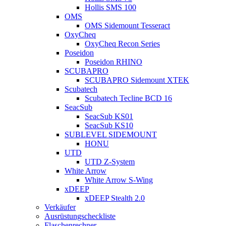
Hollis SMS 100
OMS
OMS Sidemount Tesseract
OxyCheq
OxyCheq Recon Series
Poseidon
Poseidon RHINO
SCUBAPRO
SCUBAPRO Sidemount XTEK
Scubatech
Scubatech Tecline BCD 16
SeacSub
SeacSub KS01
SeacSub KS10
SUBLEVEL SIDEMOUNT
HONU
UTD
UTD Z-System
White Arrow
White Arrow S-Wing
xDEEP
xDEEP Stealth 2.0
Verkäufer
Ausrüstungscheckliste
Flaschenrechner