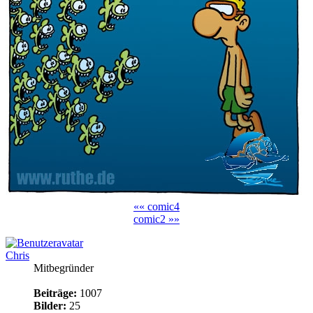
«« comic4
comic2 »»
Chris
Mitbegründer
Beiträge:
1007
Bilder:
25