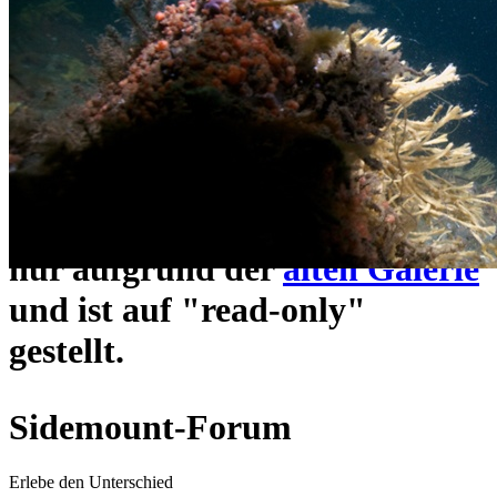
ein neues Forensystem
umgezogen und wie gewohnt
unter
https://www.sidemount-
forum.com
erreichbar.
Das alte Forum hier existiert
nur aufgrund der
alten Galerie
und ist auf "read-only"
gestellt.
Sidemount-Forum
Erlebe den Unterschied