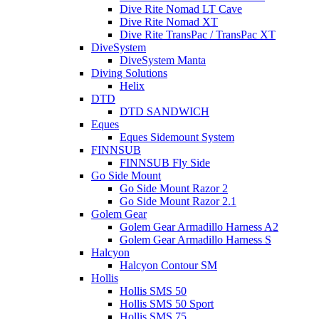
Dive Rite Nomad LT Cave
Dive Rite Nomad XT
Dive Rite TransPac / TransPac XT
DiveSystem
DiveSystem Manta
Diving Solutions
Helix
DTD
DTD SANDWICH
Eques
Eques Sidemount System
FINNSUB
FINNSUB Fly Side
Go Side Mount
Go Side Mount Razor 2
Go Side Mount Razor 2.1
Golem Gear
Golem Gear Armadillo Harness A2
Golem Gear Armadillo Harness S
Halcyon
Halcyon Contour SM
Hollis
Hollis SMS 50
Hollis SMS 50 Sport
Hollis SMS 75