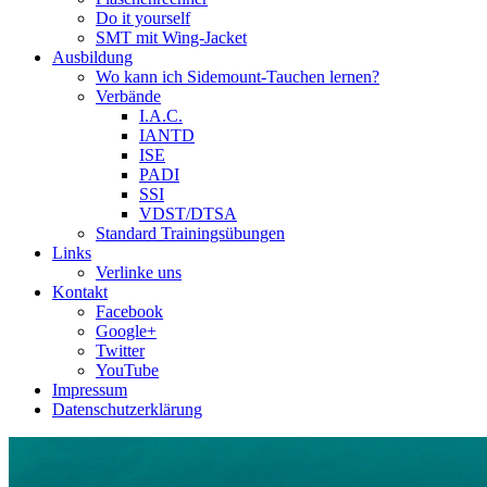
Do it yourself
SMT mit Wing-Jacket
Ausbildung
Wo kann ich Sidemount-Tauchen lernen?
Verbände
I.A.C.
IANTD
ISE
PADI
SSI
VDST/DTSA
Standard Trainingsübungen
Links
Verlinke uns
Kontakt
Facebook
Google+
Twitter
YouTube
Impressum
Datenschutzerklärung
Das Sidemount-Forum ist auf