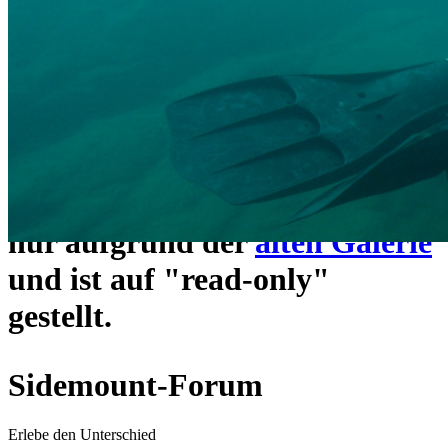
ein neues Forensystem
umgezogen und wie gewohnt
unter
https://www.sidemount-
forum.com
erreichbar.
Das alte Forum hier existiert
nur aufgrund der
alten Galerie
und ist auf "read-only"
gestellt.
Sidemount-Forum
Erlebe den Unterschied