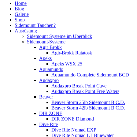
Home
Blog
Galerie
Shop
Sidemount-Tauchen?
Ausrüstung
Sidemount-Systeme im Überblick
Sidemount-Systeme
Agir-Brokk
Agir-Brokk Ratatosk
Apeks
Apeks WSX 25
Aquamundo
Aquamundo Complete Sidemount BCD
Audaxpro
Audaxpro Break Point Cave
Audaxpro Break Point Free Waters
Beaver
Beaver Storm 25lb Sidemount B.C.D.
Beaver Storm 42lb Sidemount B.C.D.
DIR ZONE
DIR ZONE Diamond
Dive Rite
Dive Rite Nomad EXP
Dive Rite Nomad LT Bluewater