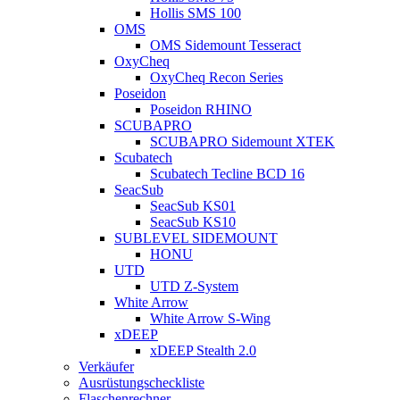
Hollis SMS 100
OMS
OMS Sidemount Tesseract
OxyCheq
OxyCheq Recon Series
Poseidon
Poseidon RHINO
SCUBAPRO
SCUBAPRO Sidemount XTEK
Scubatech
Scubatech Tecline BCD 16
SeacSub
SeacSub KS01
SeacSub KS10
SUBLEVEL SIDEMOUNT
HONU
UTD
UTD Z-System
White Arrow
White Arrow S-Wing
xDEEP
xDEEP Stealth 2.0
Verkäufer
Ausrüstungscheckliste
Flaschenrechner