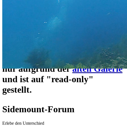
ein neues Forensystem
umgezogen und wie gewohnt
unter
https://www.sidemount-
forum.com
erreichbar.
Das alte Forum hier existiert
nur aufgrund der
alten Galerie
und ist auf "read-only"
gestellt.
Sidemount-Forum
Erlebe den Unterschied