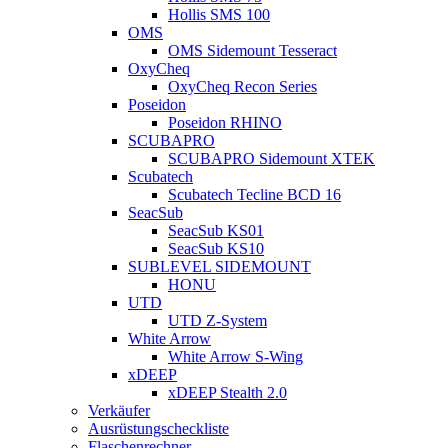
Hollis SMS 100
OMS
OMS Sidemount Tesseract
OxyCheq
OxyCheq Recon Series
Poseidon
Poseidon RHINO
SCUBAPRO
SCUBAPRO Sidemount XTEK
Scubatech
Scubatech Tecline BCD 16
SeacSub
SeacSub KS01
SeacSub KS10
SUBLEVEL SIDEMOUNT
HONU
UTD
UTD Z-System
White Arrow
White Arrow S-Wing
xDEEP
xDEEP Stealth 2.0
Verkäufer
Ausrüstungscheckliste
Flaschenrechner