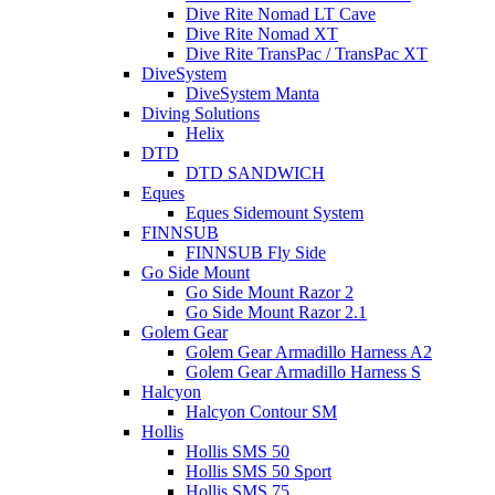
Dive Rite Nomad LT Cave
Dive Rite Nomad XT
Dive Rite TransPac / TransPac XT
DiveSystem
DiveSystem Manta
Diving Solutions
Helix
DTD
DTD SANDWICH
Eques
Eques Sidemount System
FINNSUB
FINNSUB Fly Side
Go Side Mount
Go Side Mount Razor 2
Go Side Mount Razor 2.1
Golem Gear
Golem Gear Armadillo Harness A2
Golem Gear Armadillo Harness S
Halcyon
Halcyon Contour SM
Hollis
Hollis SMS 50
Hollis SMS 50 Sport
Hollis SMS 75