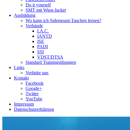
Do it yourself
SMT mit Wing-Jacket
Ausbildung
Wo kann ich Sidemount-Tauchen lernen?
Verbände
I.A.C.
IANTD
ISE
PADI
SSI
VDST/DTSA
Standard Trainingsübungen
Links
Verlinke uns
Kontakt
Facebook
Google+
Twitter
YouTube
Impressum
Datenschutzerklärung
Das Sidemount-Forum ist auf