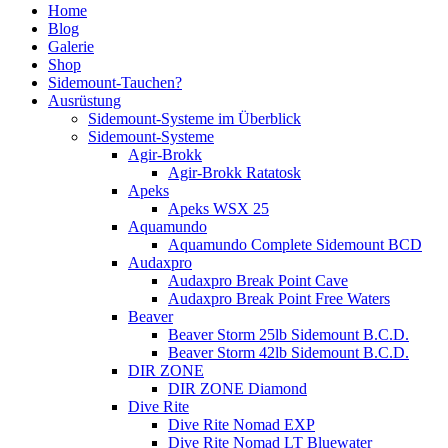
Home
Blog
Galerie
Shop
Sidemount-Tauchen?
Ausrüstung
Sidemount-Systeme im Überblick
Sidemount-Systeme
Agir-Brokk
Agir-Brokk Ratatosk
Apeks
Apeks WSX 25
Aquamundo
Aquamundo Complete Sidemount BCD
Audaxpro
Audaxpro Break Point Cave
Audaxpro Break Point Free Waters
Beaver
Beaver Storm 25lb Sidemount B.C.D.
Beaver Storm 42lb Sidemount B.C.D.
DIR ZONE
DIR ZONE Diamond
Dive Rite
Dive Rite Nomad EXP
Dive Rite Nomad LT Bluewater