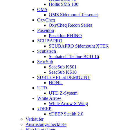
Hollis SMS 100
OMS
OMS Sidemount Tesseract
OxyCheq
OxyCheq Recon Series
Poseidon
Poseidon RHINO
SCUBAPRO
SCUBAPRO Sidemount XTEK
Scubatech
Scubatech Tecline BCD 16
SeacSub
SeacSub KS01
SeacSub KS10
SUBLEVEL SIDEMOUNT
HONU
UTD
UTD Z-System
White Arrow
White Arrow S-Wing
xDEEP
xDEEP Stealth 2.0
Verkäufer
Ausrüstungscheckliste
Flaschenrechner