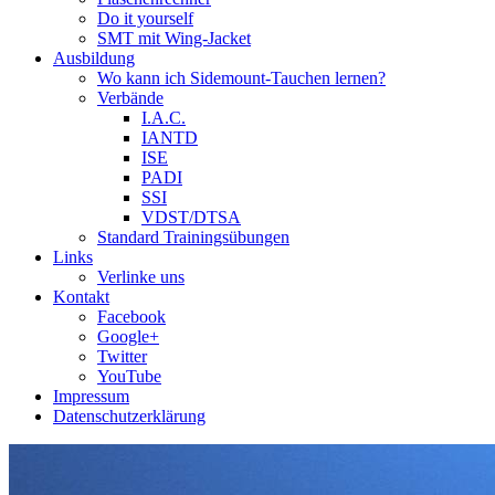
Do it yourself
SMT mit Wing-Jacket
Ausbildung
Wo kann ich Sidemount-Tauchen lernen?
Verbände
I.A.C.
IANTD
ISE
PADI
SSI
VDST/DTSA
Standard Trainingsübungen
Links
Verlinke uns
Kontakt
Facebook
Google+
Twitter
YouTube
Impressum
Datenschutzerklärung
Das Sidemount-Forum ist auf