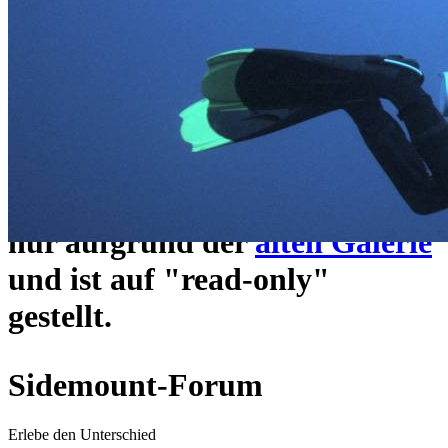
ein neues Forensystem
umgezogen und wie gewohnt
unter
https://www.sidemount-
forum.com
erreichbar.
Das alte Forum hier existiert
nur aufgrund der
alten Galerie
und ist auf "read-only"
gestellt.
Sidemount-Forum
Erlebe den Unterschied