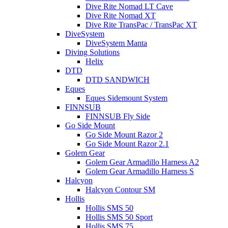
Dive Rite Nomad LT Cave
Dive Rite Nomad XT
Dive Rite TransPac / TransPac XT
DiveSystem
DiveSystem Manta
Diving Solutions
Helix
DTD
DTD SANDWICH
Eques
Eques Sidemount System
FINNSUB
FINNSUB Fly Side
Go Side Mount
Go Side Mount Razor 2
Go Side Mount Razor 2.1
Golem Gear
Golem Gear Armadillo Harness A2
Golem Gear Armadillo Harness S
Halcyon
Halcyon Contour SM
Hollis
Hollis SMS 50
Hollis SMS 50 Sport
Hollis SMS 75