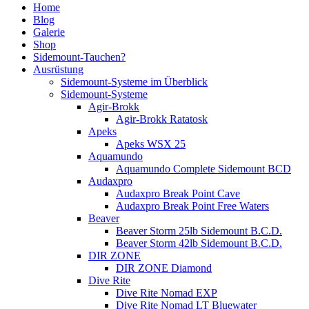
Home
Blog
Galerie
Shop
Sidemount-Tauchen?
Ausrüstung
Sidemount-Systeme im Überblick
Sidemount-Systeme
Agir-Brokk
Agir-Brokk Ratatosk
Apeks
Apeks WSX 25
Aquamundo
Aquamundo Complete Sidemount BCD
Audaxpro
Audaxpro Break Point Cave
Audaxpro Break Point Free Waters
Beaver
Beaver Storm 25lb Sidemount B.C.D.
Beaver Storm 42lb Sidemount B.C.D.
DIR ZONE
DIR ZONE Diamond
Dive Rite
Dive Rite Nomad EXP
Dive Rite Nomad LT Bluewater