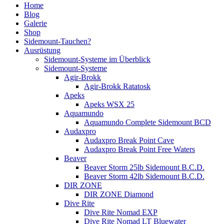
Home
Blog
Galerie
Shop
Sidemount-Tauchen?
Ausrüstung
Sidemount-Systeme im Überblick
Sidemount-Systeme
Agir-Brokk
Agir-Brokk Ratatosk
Apeks
Apeks WSX 25
Aquamundo
Aquamundo Complete Sidemount BCD
Audaxpro
Audaxpro Break Point Cave
Audaxpro Break Point Free Waters
Beaver
Beaver Storm 25lb Sidemount B.C.D.
Beaver Storm 42lb Sidemount B.C.D.
DIR ZONE
DIR ZONE Diamond
Dive Rite
Dive Rite Nomad EXP
Dive Rite Nomad LT Bluewater