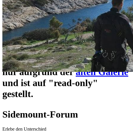
ein neues Forensystem
umgezogen und wie gewohnt
unter
https://www.sidemount-
forum.com
erreichbar.
Das alte Forum hier existiert
nur aufgrund der
alten Galerie
und ist auf "read-only"
gestellt.
Sidemount-Forum
Erlebe den Unterschied