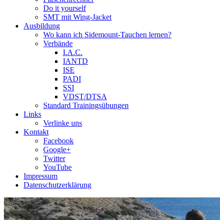
Do it yourself
SMT mit Wing-Jacket
Ausbildung
Wo kann ich Sidemount-Tauchen lernen?
Verbände
I.A.C.
IANTD
ISE
PADI
SSI
VDST/DTSA
Standard Trainingsübungen
Links
Verlinke uns
Kontakt
Facebook
Google+
Twitter
YouTube
Impressum
Datenschutzerklärung
Das Sidemount-Forum ist auf