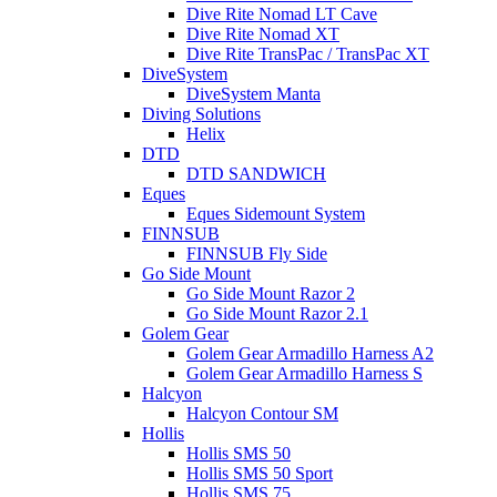
Dive Rite Nomad LT Cave
Dive Rite Nomad XT
Dive Rite TransPac / TransPac XT
DiveSystem
DiveSystem Manta
Diving Solutions
Helix
DTD
DTD SANDWICH
Eques
Eques Sidemount System
FINNSUB
FINNSUB Fly Side
Go Side Mount
Go Side Mount Razor 2
Go Side Mount Razor 2.1
Golem Gear
Golem Gear Armadillo Harness A2
Golem Gear Armadillo Harness S
Halcyon
Halcyon Contour SM
Hollis
Hollis SMS 50
Hollis SMS 50 Sport
Hollis SMS 75