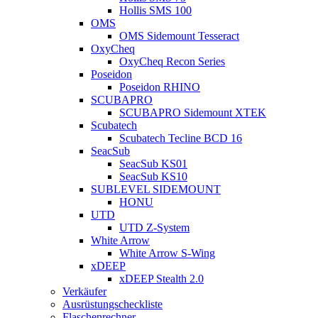
Hollis SMS 100
OMS
OMS Sidemount Tesseract
OxyCheq
OxyCheq Recon Series
Poseidon
Poseidon RHINO
SCUBAPRO
SCUBAPRO Sidemount XTEK
Scubatech
Scubatech Tecline BCD 16
SeacSub
SeacSub KS01
SeacSub KS10
SUBLEVEL SIDEMOUNT
HONU
UTD
UTD Z-System
White Arrow
White Arrow S-Wing
xDEEP
xDEEP Stealth 2.0
Verkäufer
Ausrüstungscheckliste
Flaschenrechner