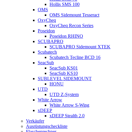
Hollis SMS 100
OMS
OMS Sidemount Tesseract
OxyCheq
OxyCheq Recon Series
Poseidon
Poseidon RHINO
SCUBAPRO
SCUBAPRO Sidemount XTEK
Scubatech
Scubatech Tecline BCD 16
SeacSub
SeacSub KS01
SeacSub KS10
SUBLEVEL SIDEMOUNT
HONU
UTD
UTD Z-System
White Arrow
White Arrow S-Wing
xDEEP
xDEEP Stealth 2.0
Verkäufer
Ausrüstungscheckliste
Flaschenrechner