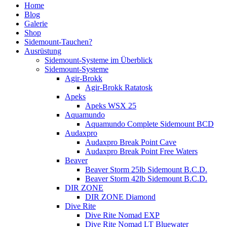
Home
Blog
Galerie
Shop
Sidemount-Tauchen?
Ausrüstung
Sidemount-Systeme im Überblick
Sidemount-Systeme
Agir-Brokk
Agir-Brokk Ratatosk
Apeks
Apeks WSX 25
Aquamundo
Aquamundo Complete Sidemount BCD
Audaxpro
Audaxpro Break Point Cave
Audaxpro Break Point Free Waters
Beaver
Beaver Storm 25lb Sidemount B.C.D.
Beaver Storm 42lb Sidemount B.C.D.
DIR ZONE
DIR ZONE Diamond
Dive Rite
Dive Rite Nomad EXP
Dive Rite Nomad LT Bluewater