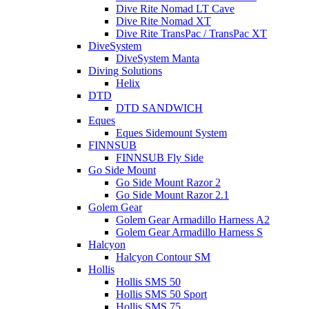
Dive Rite Nomad LT Cave
Dive Rite Nomad XT
Dive Rite TransPac / TransPac XT
DiveSystem
DiveSystem Manta
Diving Solutions
Helix
DTD
DTD SANDWICH
Eques
Eques Sidemount System
FINNSUB
FINNSUB Fly Side
Go Side Mount
Go Side Mount Razor 2
Go Side Mount Razor 2.1
Golem Gear
Golem Gear Armadillo Harness A2
Golem Gear Armadillo Harness S
Halcyon
Halcyon Contour SM
Hollis
Hollis SMS 50
Hollis SMS 50 Sport
Hollis SMS 75