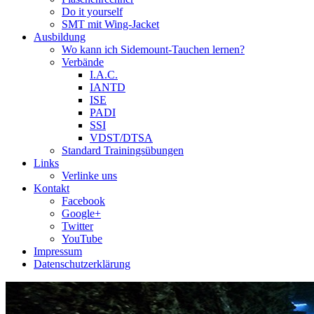
Do it yourself
SMT mit Wing-Jacket
Ausbildung
Wo kann ich Sidemount-Tauchen lernen?
Verbände
I.A.C.
IANTD
ISE
PADI
SSI
VDST/DTSA
Standard Trainingsübungen
Links
Verlinke uns
Kontakt
Facebook
Google+
Twitter
YouTube
Impressum
Datenschutzerklärung
Das Sidemount-Forum ist auf e