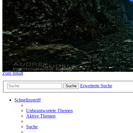
https://www.sidemount-forum.
Das alte Forum hier existiert n
Sidemount-Forum
Erlebe den Unterschied
Zum Inhalt
Erweiterte Suche
Suche
Schnellzugriff
Unbeantwortete Themen
Aktive Themen
Suche