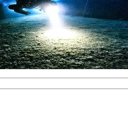
com
erreichbar.
ur aufgrund der
alten Galerie
und 