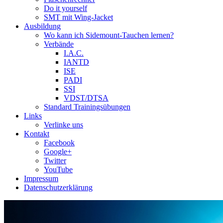
Do it yourself
SMT mit Wing-Jacket
Ausbildung
Wo kann ich Sidemount-Tauchen lernen?
Verbände
I.A.C.
IANTD
ISE
PADI
SSI
VDST/DTSA
Standard Trainingsübungen
Links
Verlinke uns
Kontakt
Facebook
Google+
Twitter
YouTube
Impressum
Datenschutzerklärung
Das Sidemount-Forum ist auf