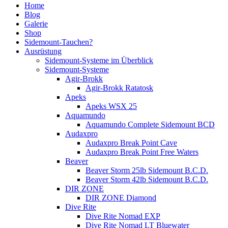
Home
Blog
Galerie
Shop
Sidemount-Tauchen?
Ausrüstung
Sidemount-Systeme im Überblick
Sidemount-Systeme
Agir-Brokk
Agir-Brokk Ratatosk
Apeks
Apeks WSX 25
Aquamundo
Aquamundo Complete Sidemount BCD
Audaxpro
Audaxpro Break Point Cave
Audaxpro Break Point Free Waters
Beaver
Beaver Storm 25lb Sidemount B.C.D.
Beaver Storm 42lb Sidemount B.C.D.
DIR ZONE
DIR ZONE Diamond
Dive Rite
Dive Rite Nomad EXP
Dive Rite Nomad LT Bluewater