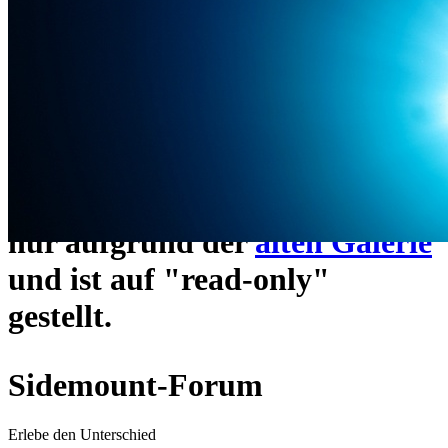
ein neues Forensystem
umgezogen und wie gewohnt
unter
https://www.sidemount-
forum.com
erreichbar.
Das alte Forum hier existiert
nur aufgrund der
alten Galerie
und ist auf "read-only"
gestellt.
Sidemount-Forum
Erlebe den Unterschied