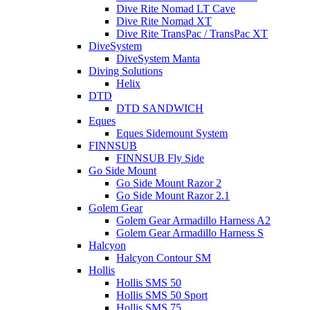
Dive Rite Nomad LT Cave
Dive Rite Nomad XT
Dive Rite TransPac / TransPac XT
DiveSystem
DiveSystem Manta
Diving Solutions
Helix
DTD
DTD SANDWICH
Eques
Eques Sidemount System
FINNSUB
FINNSUB Fly Side
Go Side Mount
Go Side Mount Razor 2
Go Side Mount Razor 2.1
Golem Gear
Golem Gear Armadillo Harness A2
Golem Gear Armadillo Harness S
Halcyon
Halcyon Contour SM
Hollis
Hollis SMS 50
Hollis SMS 50 Sport
Hollis SMS 75