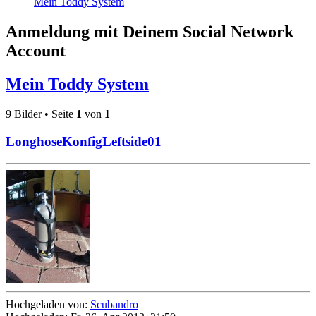
Mein Toddy System
Anmeldung mit Deinem Social Network
Account
Mein Toddy System
9 Bilder • Seite
1
von
1
LonghoseKonfigLeftside01
Hochgeladen von:
Scubandro