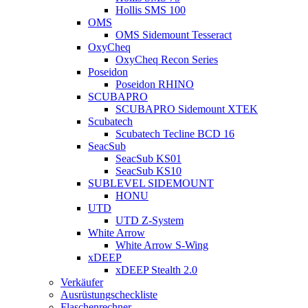
Hollis SMS 100
OMS
OMS Sidemount Tesseract
OxyCheq
OxyCheq Recon Series
Poseidon
Poseidon RHINO
SCUBAPRO
SCUBAPRO Sidemount XTEK
Scubatech
Scubatech Tecline BCD 16
SeacSub
SeacSub KS01
SeacSub KS10
SUBLEVEL SIDEMOUNT
HONU
UTD
UTD Z-System
White Arrow
White Arrow S-Wing
xDEEP
xDEEP Stealth 2.0
Verkäufer
Ausrüstungscheckliste
Flaschenrechner