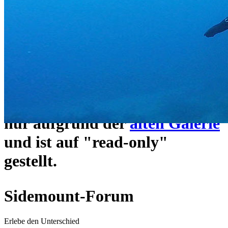
ein neues Forensystem
umgezogen und wie gewohnt
unter
https://www.sidemount-
forum.com
erreichbar.
Das alte Forum hier existiert
nur aufgrund der
alten Galerie
und ist auf "read-only"
gestellt.
Sidemount-Forum
Erlebe den Unterschied