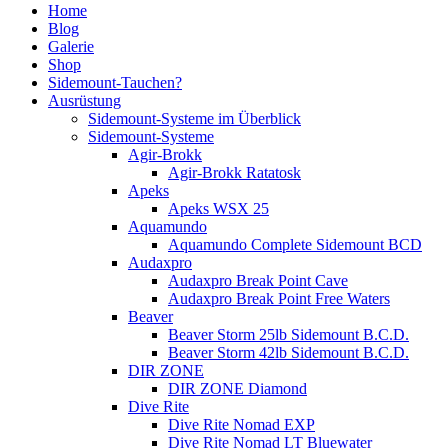
Home
Blog
Galerie
Shop
Sidemount-Tauchen?
Ausrüstung
Sidemount-Systeme im Überblick
Sidemount-Systeme
Agir-Brokk
Agir-Brokk Ratatosk
Apeks
Apeks WSX 25
Aquamundo
Aquamundo Complete Sidemount BCD
Audaxpro
Audaxpro Break Point Cave
Audaxpro Break Point Free Waters
Beaver
Beaver Storm 25lb Sidemount B.C.D.
Beaver Storm 42lb Sidemount B.C.D.
DIR ZONE
DIR ZONE Diamond
Dive Rite
Dive Rite Nomad EXP
Dive Rite Nomad LT Bluewater