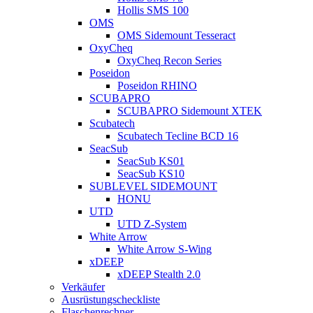
Hollis SMS 100
OMS
OMS Sidemount Tesseract
OxyCheq
OxyCheq Recon Series
Poseidon
Poseidon RHINO
SCUBAPRO
SCUBAPRO Sidemount XTEK
Scubatech
Scubatech Tecline BCD 16
SeacSub
SeacSub KS01
SeacSub KS10
SUBLEVEL SIDEMOUNT
HONU
UTD
UTD Z-System
White Arrow
White Arrow S-Wing
xDEEP
xDEEP Stealth 2.0
Verkäufer
Ausrüstungscheckliste
Flaschenrechner