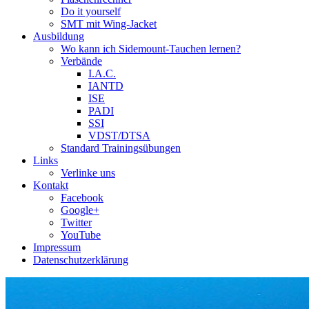
Do it yourself
SMT mit Wing-Jacket
Ausbildung
Wo kann ich Sidemount-Tauchen lernen?
Verbände
I.A.C.
IANTD
ISE
PADI
SSI
VDST/DTSA
Standard Trainingsübungen
Links
Verlinke uns
Kontakt
Facebook
Google+
Twitter
YouTube
Impressum
Datenschutzerklärung
Das Sidemount-Forum ist auf