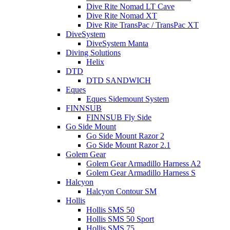
Dive Rite Nomad LT Cave
Dive Rite Nomad XT
Dive Rite TransPac / TransPac XT
DiveSystem
DiveSystem Manta
Diving Solutions
Helix
DTD
DTD SANDWICH
Eques
Eques Sidemount System
FINNSUB
FINNSUB Fly Side
Go Side Mount
Go Side Mount Razor 2
Go Side Mount Razor 2.1
Golem Gear
Golem Gear Armadillo Harness A2
Golem Gear Armadillo Harness S
Halcyon
Halcyon Contour SM
Hollis
Hollis SMS 50
Hollis SMS 50 Sport
Hollis SMS 75