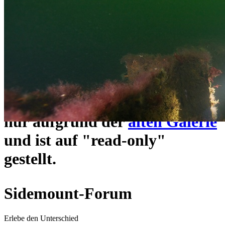
ein neues Forensystem
umgezogen und wie gewohnt
unter
https://www.sidemount-
forum.com
erreichbar.
Das alte Forum hier existiert
nur aufgrund der
alten Galerie
und ist auf "read-only"
gestellt.
Sidemount-Forum
Erlebe den Unterschied