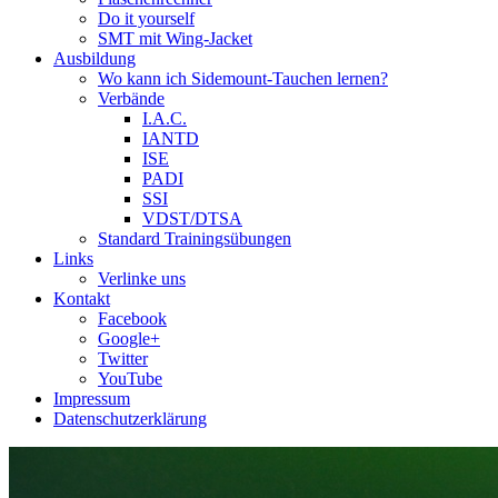
Do it yourself
SMT mit Wing-Jacket
Ausbildung
Wo kann ich Sidemount-Tauchen lernen?
Verbände
I.A.C.
IANTD
ISE
PADI
SSI
VDST/DTSA
Standard Trainingsübungen
Links
Verlinke uns
Kontakt
Facebook
Google+
Twitter
YouTube
Impressum
Datenschutzerklärung
Das Sidemount-Forum ist auf