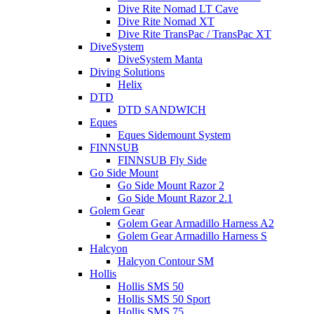
Dive Rite Nomad LT Cave
Dive Rite Nomad XT
Dive Rite TransPac / TransPac XT
DiveSystem
DiveSystem Manta
Diving Solutions
Helix
DTD
DTD SANDWICH
Eques
Eques Sidemount System
FINNSUB
FINNSUB Fly Side
Go Side Mount
Go Side Mount Razor 2
Go Side Mount Razor 2.1
Golem Gear
Golem Gear Armadillo Harness A2
Golem Gear Armadillo Harness S
Halcyon
Halcyon Contour SM
Hollis
Hollis SMS 50
Hollis SMS 50 Sport
Hollis SMS 75