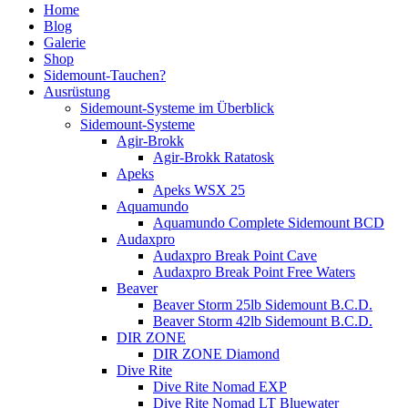
Home
Blog
Galerie
Shop
Sidemount-Tauchen?
Ausrüstung
Sidemount-Systeme im Überblick
Sidemount-Systeme
Agir-Brokk
Agir-Brokk Ratatosk
Apeks
Apeks WSX 25
Aquamundo
Aquamundo Complete Sidemount BCD
Audaxpro
Audaxpro Break Point Cave
Audaxpro Break Point Free Waters
Beaver
Beaver Storm 25lb Sidemount B.C.D.
Beaver Storm 42lb Sidemount B.C.D.
DIR ZONE
DIR ZONE Diamond
Dive Rite
Dive Rite Nomad EXP
Dive Rite Nomad LT Bluewater