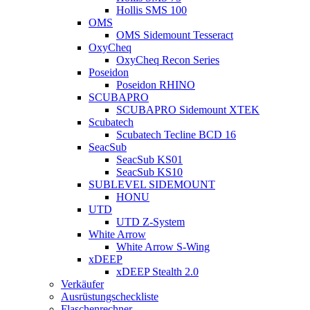
Hollis SMS 100
OMS
OMS Sidemount Tesseract
OxyCheq
OxyCheq Recon Series
Poseidon
Poseidon RHINO
SCUBAPRO
SCUBAPRO Sidemount XTEK
Scubatech
Scubatech Tecline BCD 16
SeacSub
SeacSub KS01
SeacSub KS10
SUBLEVEL SIDEMOUNT
HONU
UTD
UTD Z-System
White Arrow
White Arrow S-Wing
xDEEP
xDEEP Stealth 2.0
Verkäufer
Ausrüstungscheckliste
Flaschenrechner