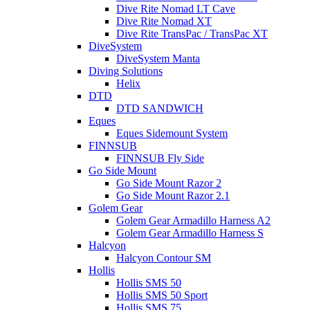
Dive Rite Nomad LT Cave
Dive Rite Nomad XT
Dive Rite TransPac / TransPac XT
DiveSystem
DiveSystem Manta
Diving Solutions
Helix
DTD
DTD SANDWICH
Eques
Eques Sidemount System
FINNSUB
FINNSUB Fly Side
Go Side Mount
Go Side Mount Razor 2
Go Side Mount Razor 2.1
Golem Gear
Golem Gear Armadillo Harness A2
Golem Gear Armadillo Harness S
Halcyon
Halcyon Contour SM
Hollis
Hollis SMS 50
Hollis SMS 50 Sport
Hollis SMS 75