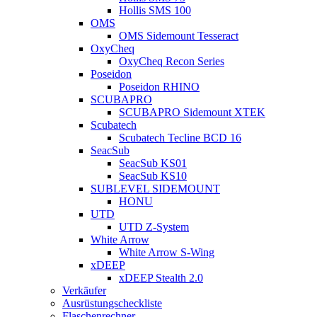
Hollis SMS 100
OMS
OMS Sidemount Tesseract
OxyCheq
OxyCheq Recon Series
Poseidon
Poseidon RHINO
SCUBAPRO
SCUBAPRO Sidemount XTEK
Scubatech
Scubatech Tecline BCD 16
SeacSub
SeacSub KS01
SeacSub KS10
SUBLEVEL SIDEMOUNT
HONU
UTD
UTD Z-System
White Arrow
White Arrow S-Wing
xDEEP
xDEEP Stealth 2.0
Verkäufer
Ausrüstungscheckliste
Flaschenrechner