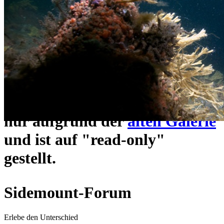
ein neues Forensystem
umgezogen und wie gewohnt
unter
https://www.sidemount-
forum.com
erreichbar.
Das alte Forum hier existiert
nur aufgrund der
alten Galerie
und ist auf "read-only"
gestellt.
Sidemount-Forum
Erlebe den Unterschied