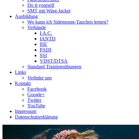
Do it yourself
SMT mit Wing-Jacket
Ausbildung
Wo kann ich Sidemount-Tauchen lernen?
Verbände
I.A.C.
IANTD
ISE
PADI
SSI
VDST/DTSA
Standard Trainingsübungen
Links
Verlinke uns
Kontakt
Facebook
Google+
Twitter
YouTube
Impressum
Datenschutzerklärung
Das Sidemount-Forum ist auf