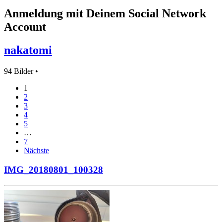
Anmeldung mit Deinem Social Network
Account
nakatomi
94 Bilder •
1
2
3
4
5
…
7
Nächste
IMG_20180801_100328