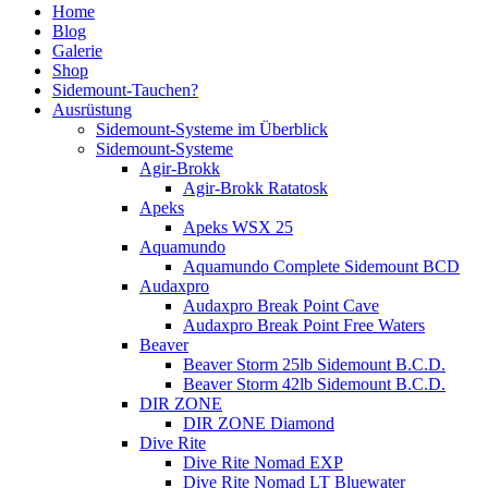
Home
Blog
Galerie
Shop
Sidemount-Tauchen?
Ausrüstung
Sidemount-Systeme im Überblick
Sidemount-Systeme
Agir-Brokk
Agir-Brokk Ratatosk
Apeks
Apeks WSX 25
Aquamundo
Aquamundo Complete Sidemount BCD
Audaxpro
Audaxpro Break Point Cave
Audaxpro Break Point Free Waters
Beaver
Beaver Storm 25lb Sidemount B.C.D.
Beaver Storm 42lb Sidemount B.C.D.
DIR ZONE
DIR ZONE Diamond
Dive Rite
Dive Rite Nomad EXP
Dive Rite Nomad LT Bluewater