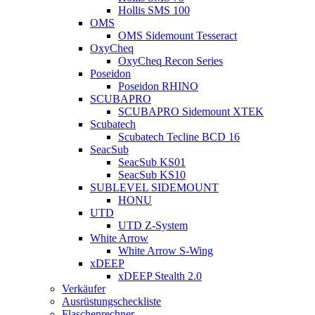
Hollis SMS 100
OMS
OMS Sidemount Tesseract
OxyCheq
OxyCheq Recon Series
Poseidon
Poseidon RHINO
SCUBAPRO
SCUBAPRO Sidemount XTEK
Scubatech
Scubatech Tecline BCD 16
SeacSub
SeacSub KS01
SeacSub KS10
SUBLEVEL SIDEMOUNT
HONU
UTD
UTD Z-System
White Arrow
White Arrow S-Wing
xDEEP
xDEEP Stealth 2.0
Verkäufer
Ausrüstungscheckliste
Flaschenrechner