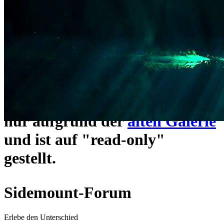
ein neues Forensystem
umgezogen und wie gewohnt
unter
https://www.sidemount-
forum.com
erreichbar.
Das alte Forum hier existiert
nur aufgrund der
alten Galerie
und ist auf "read-only"
gestellt.
Sidemount-Forum
Erlebe den Unterschied