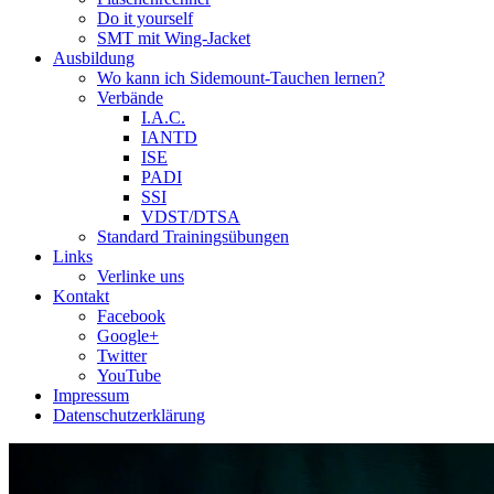
Do it yourself
SMT mit Wing-Jacket
Ausbildung
Wo kann ich Sidemount-Tauchen lernen?
Verbände
I.A.C.
IANTD
ISE
PADI
SSI
VDST/DTSA
Standard Trainingsübungen
Links
Verlinke uns
Kontakt
Facebook
Google+
Twitter
YouTube
Impressum
Datenschutzerklärung
Das Sidemount-Forum ist auf