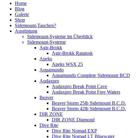
Home
Blog
Galerie
Shop
Sidemount-Tauchen?
Ausrüstung
Sidemount-Systeme im Überblick
Sidemount-Systeme
Agir-Brokk
Agir-Brokk Ratatosk
Apeks
Apeks WSX 25
Aquamundo
Aquamundo Complete Sidemount BCD
Audaxpro
Audaxpro Break Point Cave
Audaxpro Break Point Free Waters
Beaver
Beaver Storm 25lb Sidemount B.C.D.
Beaver Storm 42lb Sidemount B.C.D.
DIR ZONE
DIR ZONE Diamond
Dive Rite
Dive Rite Nomad EXP
Dive Rite Nomad LT Bluewater