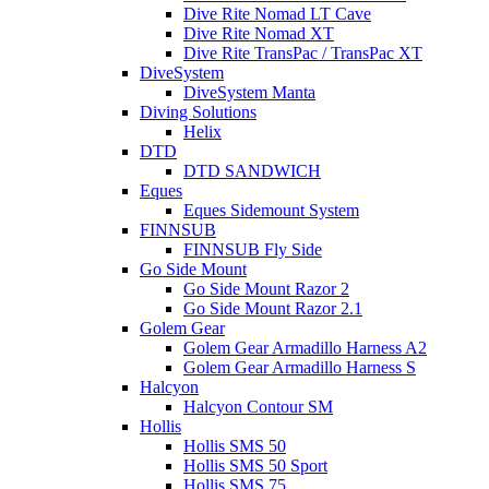
Dive Rite Nomad LT Cave
Dive Rite Nomad XT
Dive Rite TransPac / TransPac XT
DiveSystem
DiveSystem Manta
Diving Solutions
Helix
DTD
DTD SANDWICH
Eques
Eques Sidemount System
FINNSUB
FINNSUB Fly Side
Go Side Mount
Go Side Mount Razor 2
Go Side Mount Razor 2.1
Golem Gear
Golem Gear Armadillo Harness A2
Golem Gear Armadillo Harness S
Halcyon
Halcyon Contour SM
Hollis
Hollis SMS 50
Hollis SMS 50 Sport
Hollis SMS 75