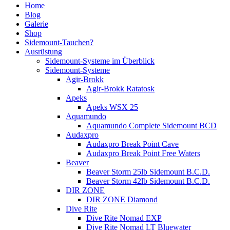
Home
Blog
Galerie
Shop
Sidemount-Tauchen?
Ausrüstung
Sidemount-Systeme im Überblick
Sidemount-Systeme
Agir-Brokk
Agir-Brokk Ratatosk
Apeks
Apeks WSX 25
Aquamundo
Aquamundo Complete Sidemount BCD
Audaxpro
Audaxpro Break Point Cave
Audaxpro Break Point Free Waters
Beaver
Beaver Storm 25lb Sidemount B.C.D.
Beaver Storm 42lb Sidemount B.C.D.
DIR ZONE
DIR ZONE Diamond
Dive Rite
Dive Rite Nomad EXP
Dive Rite Nomad LT Bluewater