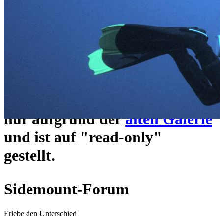
ein neues Forensystem
umgezogen und wie gewohnt
unter
https://www.sidemount-
forum.com
erreichbar.
Das alte Forum hier existiert
nur aufgrund der
alten Galerie
und ist auf "read-only"
gestellt.
Sidemount-Forum
Erlebe den Unterschied