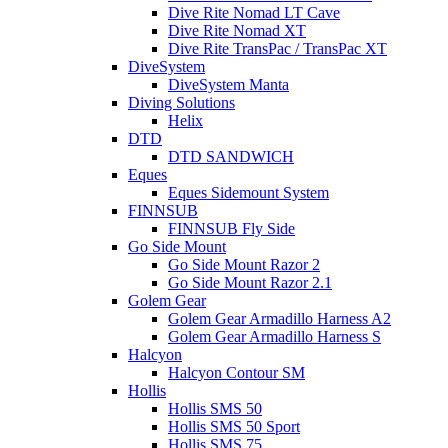
Dive Rite Nomad LT Cave
Dive Rite Nomad XT
Dive Rite TransPac / TransPac XT
DiveSystem
DiveSystem Manta
Diving Solutions
Helix
DTD
DTD SANDWICH
Eques
Eques Sidemount System
FINNSUB
FINNSUB Fly Side
Go Side Mount
Go Side Mount Razor 2
Go Side Mount Razor 2.1
Golem Gear
Golem Gear Armadillo Harness A2
Golem Gear Armadillo Harness S
Halcyon
Halcyon Contour SM
Hollis
Hollis SMS 50
Hollis SMS 50 Sport
Hollis SMS 75