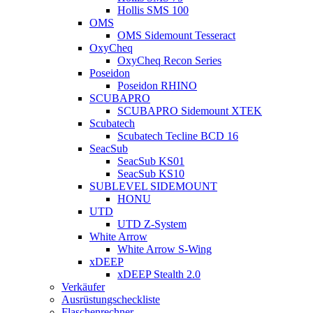
Hollis SMS 100
OMS
OMS Sidemount Tesseract
OxyCheq
OxyCheq Recon Series
Poseidon
Poseidon RHINO
SCUBAPRO
SCUBAPRO Sidemount XTEK
Scubatech
Scubatech Tecline BCD 16
SeacSub
SeacSub KS01
SeacSub KS10
SUBLEVEL SIDEMOUNT
HONU
UTD
UTD Z-System
White Arrow
White Arrow S-Wing
xDEEP
xDEEP Stealth 2.0
Verkäufer
Ausrüstungscheckliste
Flaschenrechner