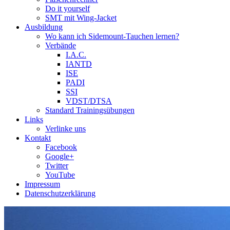
Do it yourself
SMT mit Wing-Jacket
Ausbildung
Wo kann ich Sidemount-Tauchen lernen?
Verbände
I.A.C.
IANTD
ISE
PADI
SSI
VDST/DTSA
Standard Trainingsübungen
Links
Verlinke uns
Kontakt
Facebook
Google+
Twitter
YouTube
Impressum
Datenschutzerklärung
Das Sidemount-Forum ist auf