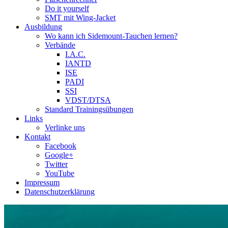
Do it yourself
SMT mit Wing-Jacket
Ausbildung
Wo kann ich Sidemount-Tauchen lernen?
Verbände
I.A.C.
IANTD
ISE
PADI
SSI
VDST/DTSA
Standard Trainingsübungen
Links
Verlinke uns
Kontakt
Facebook
Google+
Twitter
YouTube
Impressum
Datenschutzerklärung
Das Sidemount-Forum ist auf e