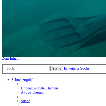
https://www.sidemount-forum.
Das alte Forum hier existiert n
Sidemount-Forum
Erlebe den Unterschied
Zum Inhalt
Erweiterte Suche
Suche
Schnellzugriff
Unbeantwortete Themen
Aktive Themen
Suche