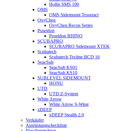
Hollis SMS 100
OMS
OMS Sidemount Tesseract
OxyCheq
OxyCheq Recon Series
Poseidon
Poseidon RHINO
SCUBAPRO
SCUBAPRO Sidemount XTEK
Scubatech
Scubatech Tecline BCD 16
SeacSub
SeacSub KS01
SeacSub KS10
SUBLEVEL SIDEMOUNT
HONU
UTD
UTD Z-System
White Arrow
White Arrow S-Wing
xDEEP
xDEEP Stealth 2.0
Verkäufer
Ausrüstungscheckliste
Flaschenrechner