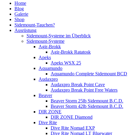
Home
Blog
Galerie
Shop
Sidemount-Tauchen?
Ausrüstung
Sidemount-Systeme im Überblick
Sidemount-Systeme
Agir-Brokk
Agir-Brokk Ratatosk
Apeks
Apeks WSX 25
Aquamundo
Aquamundo Complete Sidemount BCD
Audaxpro
Audaxpro Break Point Cave
Audaxpro Break Point Free Waters
Beaver
Beaver Storm 25lb Sidemount B.C.D.
Beaver Storm 42lb Sidemount B.C.D.
DIR ZONE
DIR ZONE Diamond
Dive Rite
Dive Rite Nomad EXP
Dive Rite Nomad LT Bluewater