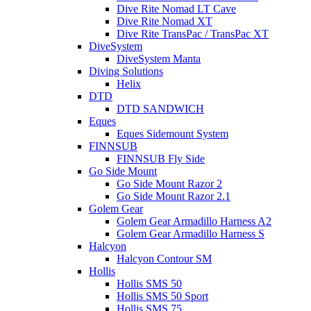
Dive Rite Nomad LT Cave
Dive Rite Nomad XT
Dive Rite TransPac / TransPac XT
DiveSystem
DiveSystem Manta
Diving Solutions
Helix
DTD
DTD SANDWICH
Eques
Eques Sidemount System
FINNSUB
FINNSUB Fly Side
Go Side Mount
Go Side Mount Razor 2
Go Side Mount Razor 2.1
Golem Gear
Golem Gear Armadillo Harness A2
Golem Gear Armadillo Harness S
Halcyon
Halcyon Contour SM
Hollis
Hollis SMS 50
Hollis SMS 50 Sport
Hollis SMS 75