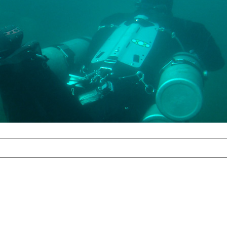
com
erreichbar.
ur aufgrund der
alten Galerie
und 