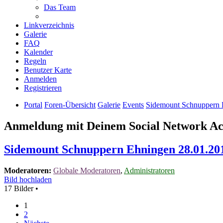
Das Team
Linkverzeichnis
Galerie
FAQ
Kalender
Regeln
Benutzer Karte
Anmelden
Registrieren
Portal
Foren-Übersicht
Galerie
Events
Sidemount Schnuppern 
Anmeldung mit Deinem Social Network A
Sidemount Schnuppern Ehningen 28.01.20
Moderatoren:
Globale Moderatoren
,
Administratoren
Bild hochladen
17 Bilder •
1
2