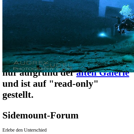
ein neues Forensystem
umgezogen und wie gewohnt
unter
https://www.sidemount-
forum.com
erreichbar.
Das alte Forum hier existiert
nur aufgrund der
alten Galerie
und ist auf "read-only"
gestellt.
Sidemount-Forum
Erlebe den Unterschied