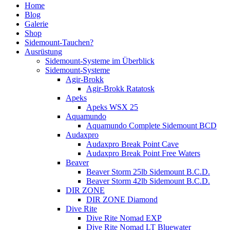
Home
Blog
Galerie
Shop
Sidemount-Tauchen?
Ausrüstung
Sidemount-Systeme im Überblick
Sidemount-Systeme
Agir-Brokk
Agir-Brokk Ratatosk
Apeks
Apeks WSX 25
Aquamundo
Aquamundo Complete Sidemount BCD
Audaxpro
Audaxpro Break Point Cave
Audaxpro Break Point Free Waters
Beaver
Beaver Storm 25lb Sidemount B.C.D.
Beaver Storm 42lb Sidemount B.C.D.
DIR ZONE
DIR ZONE Diamond
Dive Rite
Dive Rite Nomad EXP
Dive Rite Nomad LT Bluewater