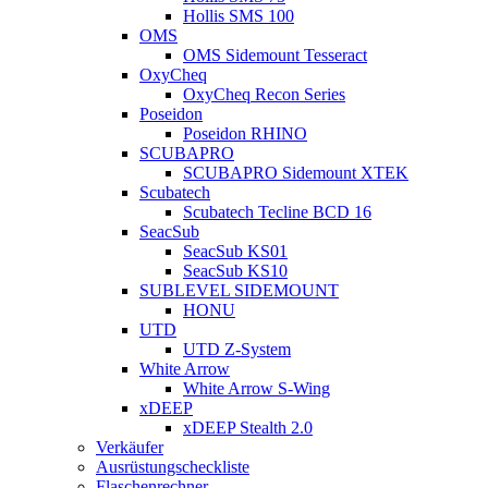
Hollis SMS 100
OMS
OMS Sidemount Tesseract
OxyCheq
OxyCheq Recon Series
Poseidon
Poseidon RHINO
SCUBAPRO
SCUBAPRO Sidemount XTEK
Scubatech
Scubatech Tecline BCD 16
SeacSub
SeacSub KS01
SeacSub KS10
SUBLEVEL SIDEMOUNT
HONU
UTD
UTD Z-System
White Arrow
White Arrow S-Wing
xDEEP
xDEEP Stealth 2.0
Verkäufer
Ausrüstungscheckliste
Flaschenrechner