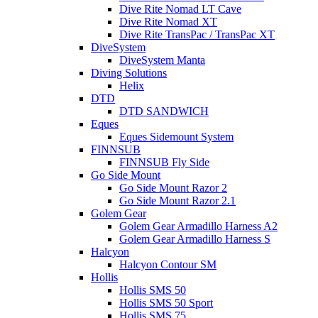
Dive Rite Nomad LT Cave
Dive Rite Nomad XT
Dive Rite TransPac / TransPac XT
DiveSystem
DiveSystem Manta
Diving Solutions
Helix
DTD
DTD SANDWICH
Eques
Eques Sidemount System
FINNSUB
FINNSUB Fly Side
Go Side Mount
Go Side Mount Razor 2
Go Side Mount Razor 2.1
Golem Gear
Golem Gear Armadillo Harness A2
Golem Gear Armadillo Harness S
Halcyon
Halcyon Contour SM
Hollis
Hollis SMS 50
Hollis SMS 50 Sport
Hollis SMS 75