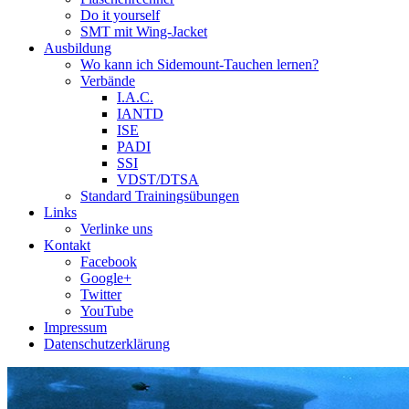
Do it yourself
SMT mit Wing-Jacket
Ausbildung
Wo kann ich Sidemount-Tauchen lernen?
Verbände
I.A.C.
IANTD
ISE
PADI
SSI
VDST/DTSA
Standard Trainingsübungen
Links
Verlinke uns
Kontakt
Facebook
Google+
Twitter
YouTube
Impressum
Datenschutzerklärung
Das Sidemount-Forum ist auf