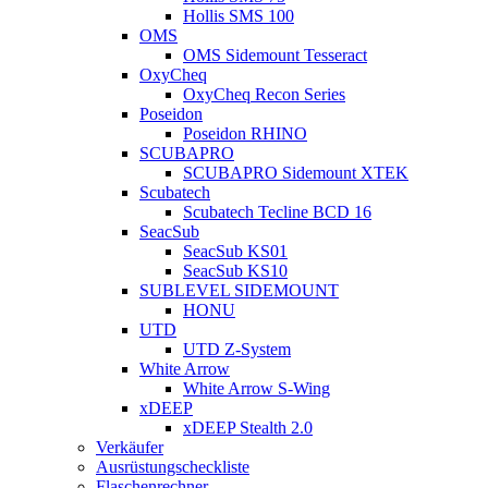
Hollis SMS 100
OMS
OMS Sidemount Tesseract
OxyCheq
OxyCheq Recon Series
Poseidon
Poseidon RHINO
SCUBAPRO
SCUBAPRO Sidemount XTEK
Scubatech
Scubatech Tecline BCD 16
SeacSub
SeacSub KS01
SeacSub KS10
SUBLEVEL SIDEMOUNT
HONU
UTD
UTD Z-System
White Arrow
White Arrow S-Wing
xDEEP
xDEEP Stealth 2.0
Verkäufer
Ausrüstungscheckliste
Flaschenrechner