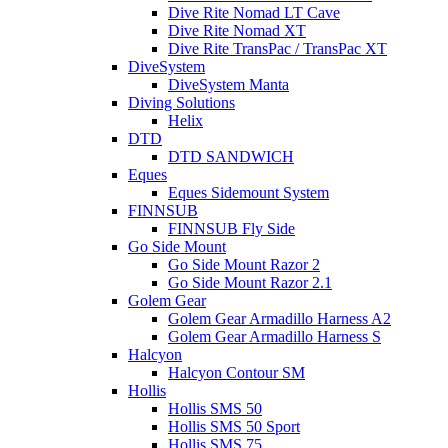
Dive Rite Nomad LT Cave
Dive Rite Nomad XT
Dive Rite TransPac / TransPac XT
DiveSystem
DiveSystem Manta
Diving Solutions
Helix
DTD
DTD SANDWICH
Eques
Eques Sidemount System
FINNSUB
FINNSUB Fly Side
Go Side Mount
Go Side Mount Razor 2
Go Side Mount Razor 2.1
Golem Gear
Golem Gear Armadillo Harness A2
Golem Gear Armadillo Harness S
Halcyon
Halcyon Contour SM
Hollis
Hollis SMS 50
Hollis SMS 50 Sport
Hollis SMS 75