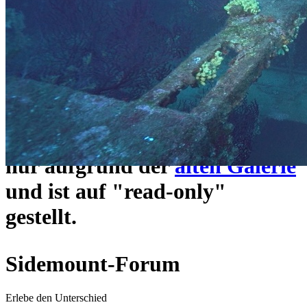
ein neues Forensystem
umgezogen und wie gewohnt
unter
https://www.sidemount-
forum.com
erreichbar.
Das alte Forum hier existiert
nur aufgrund der
alten Galerie
und ist auf "read-only"
gestellt.
Sidemount-Forum
Erlebe den Unterschied