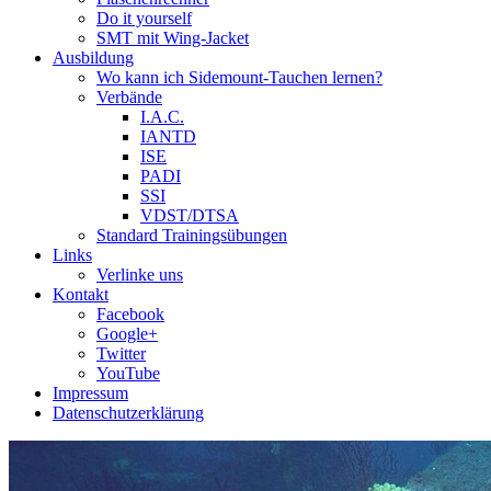
Do it yourself
SMT mit Wing-Jacket
Ausbildung
Wo kann ich Sidemount-Tauchen lernen?
Verbände
I.A.C.
IANTD
ISE
PADI
SSI
VDST/DTSA
Standard Trainingsübungen
Links
Verlinke uns
Kontakt
Facebook
Google+
Twitter
YouTube
Impressum
Datenschutzerklärung
Das Sidemount-Forum ist auf