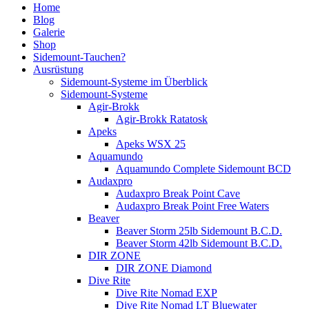
Home
Blog
Galerie
Shop
Sidemount-Tauchen?
Ausrüstung
Sidemount-Systeme im Überblick
Sidemount-Systeme
Agir-Brokk
Agir-Brokk Ratatosk
Apeks
Apeks WSX 25
Aquamundo
Aquamundo Complete Sidemount BCD
Audaxpro
Audaxpro Break Point Cave
Audaxpro Break Point Free Waters
Beaver
Beaver Storm 25lb Sidemount B.C.D.
Beaver Storm 42lb Sidemount B.C.D.
DIR ZONE
DIR ZONE Diamond
Dive Rite
Dive Rite Nomad EXP
Dive Rite Nomad LT Bluewater